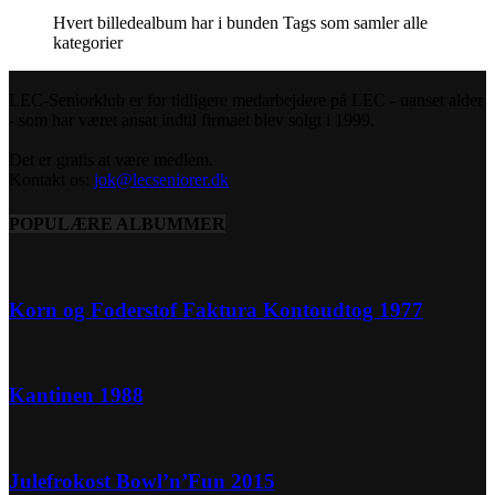
Hvert billedealbum har i bunden Tags som samler alle
kategorier
LEC-Seniorklub er for tidligere medarbejdere på LEC - uanset alder
- som har været ansat indtil firmaet blev solgt i 1999.
Det er gratis at være medlem.
Kontakt os:
jok@lecseniorer.dk
POPULÆRE ALBUMMER
Korn og Foderstof Faktura Kontoudtog 1977
Kantinen 1988
Julefrokost Bowl’n’Fun 2015