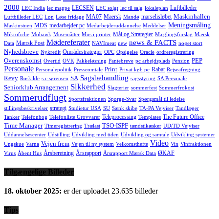
2000
LECSEN
Luftbilleder
LEC India
lec mappe
LEC solgt
lec til salg
lokaleplan
Maskinhallen
MA07
Maersk
marselisløbet
Luftbilleder LEC
Løn
Løse fridage
Mandø
Meningsmåling
MDS
medarbejder pc
Maskinstuen
Medarbejderuddannelse
Meddelser
Mål og Strategier
Mikrofiche
Mohawk
Musemåtter
Mus i printer
Mæglingsforslag
Mærsk
Mødereferater
news & FACTS
Mærsk Post
Data
NAVImeat
new
noget stort
Nyhedsbreve
Områdestrategier
Nykredit
OPC
Opsigelse
Oracle
ordreregistrering
Overenskomst
PEP
Overtid
OVK
Pakkeløsning
Pantebreve
pc arbejdsplads
Pension
Personale
Print
Rabat
Personalepolitik
Presseomtale
Privat køb pc
Rejseafregning
Sagsbehandling
Revy
SA
Roskilde
s.c.sørensen
sagsstyring
SA Personale
Sikkerhed
Seniorklub Arrangement
Slagterier
sommerfest
Sommerfrokost
Sommerudflugt
Sportsfraktionen
Spørge-Svar
Spørgsmål til ledelse
strategi
stillingsbeskrivelser
Studietur USA
SU
Sænk skibe
TA-PA Vejviser
Tandlæger
Teleprocessing
The Future Office
Tanker
Telefonbog
Telefonliste Grovvarer
Templates
Time Manager
TSO-ISPF
Timeregistrering
Trælast
tændstikæsker
UD/TD Vejviser
Uddannelsescenter
Udstilling
Udvikling med tiden
Udvikling og samtale
Udvikling systemer
Video
Vejen frem
Ungskue
Varna
Vejen til ny system
Velkomsthefte
Vin
Vinfraktionen
Årsberetning
Årsrapport
ØKAF
Virus
Åbent Hus
Årsrapport Mærsk Data
Tilgængelige Billeder
18. oktober 2025:
er der uploadet 23.635 billeder
Tips