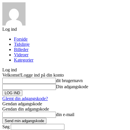
Log ind
Forside
Tidslinje
Billeder
Videoer
Kategorier
Log ind
Velkomst!
Logge ind på din konto
dit brugernavn
Din adgangskode
Glemt din adgangskode?
Gendan adgangskode
Gendan din adgangskode
din e-mail
Søg