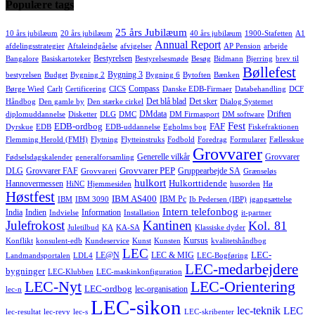
Populære tags
25 års Jubilæum
10 års jubilæum
20 års jubilæum
40 års jubilæum
1900-Stafetten
A1
Annual Report
afdelingsstrategier
Aftaleindgåelse
afvigelser
AP Pension
arbejde
Bestyrelsen
Bangalore
Basiskartoteker
Bestyrelsesmøde
Besøg
Bidmann
Bjerring
brev til
Bøllefest
Bygning 3
bestyrelsen
Budget
Bygning 2
Bygning 6
Bytoften
Bænken
Compass
Børge Wied
Carlt
Certificering
CICS
Danske EDB-Firmaer
Databehandling
DCF
Det blå blad
Det sker
Håndbog
Den gamle by
Den stærke cirkel
Dialog Systemet
DMdata
Driften
diplomuddannelse
Disketter
DLG
DMC
DM Firmasport
DM software
Fest
EDB-ordbog
FAF
Dyrskue
EDB
EDB-uddannelse
Egholms bog
Fiskefraktionen
Flemming Herold (FMH)
Flytning
Flytteinstruks
Fodbold
Foredrag
Formularer
Fællesskue
Grovvarer
Generelle vilkår
Grovvarer
Fødselsdagskalender
generalforsamling
Grovvarer PEP
DLG
Grovvarer FAF
Gruppearbejde SA
Grovvareri
Grænseløs
hulkort
Hulkorttidende
Hannovermessen
HiNC
Hjemmesiden
husorden
Hø
Høstfest
IBM AS400
IBM Pc
IBM
IBM 3090
Ib Pedersen (IBP)
igangsættelse
Intern telefonbog
India
Indien
Information
Indvielse
Installation
it-partner
Julefrokost
Kantinen
Kol. 81
Juletilbud
KA
KA-SA
Klassiske dyder
Kursus
Konflikt
konsulent-edb
Kundeservice
Kunst
Kunsten
kvalitetshåndbog
LEC
LEC-
LE@N
LEC & MIG
Landmandsportalen
LDL4
LEC-Bogføring
LEC-medarbejdere
bygninger
LEC-Klubben
LEC-maskinkonfiguration
LEC-Nyt
LEC-Orientering
LEC-ordbog
lec-organisation
lec-n
LEC-sikon
lec-teknik
LEC
lec-resultat
lec-revy
lec-s
LEC-skribenter