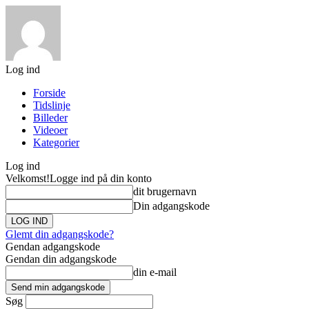
Log ind
Forside
Tidslinje
Billeder
Videoer
Kategorier
Log ind
Velkomst!
Logge ind på din konto
dit brugernavn
Din adgangskode
Glemt din adgangskode?
Gendan adgangskode
Gendan din adgangskode
din e-mail
Søg