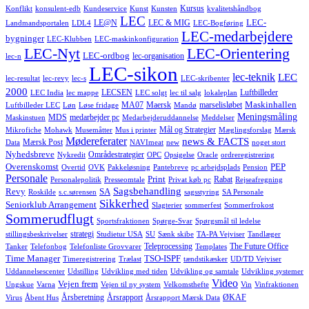
Kursus
Konflikt
konsulent-edb
Kundeservice
Kunst
Kunsten
kvalitetshåndbog
LEC
LEC-
LE@N
LEC & MIG
Landmandsportalen
LDL4
LEC-Bogføring
LEC-medarbejdere
bygninger
LEC-Klubben
LEC-maskinkonfiguration
LEC-Nyt
LEC-Orientering
LEC-ordbog
lec-organisation
lec-n
LEC-sikon
lec-teknik
LEC
lec-resultat
lec-revy
lec-s
LEC-skribenter
2000
LECSEN
Luftbilleder
LEC India
lec mappe
LEC solgt
lec til salg
lokaleplan
Maskinhallen
MA07
Maersk
marselisløbet
Luftbilleder LEC
Løn
Løse fridage
Mandø
Meningsmåling
MDS
medarbejder pc
Maskinstuen
Medarbejderuddannelse
Meddelser
Mål og Strategier
Mikrofiche
Mohawk
Musemåtter
Mus i printer
Mæglingsforslag
Mærsk
Mødereferater
news & FACTS
Mærsk Post
Data
NAVImeat
new
noget stort
Nyhedsbreve
Områdestrategier
Nykredit
OPC
Opsigelse
Oracle
ordreregistrering
Overenskomst
PEP
Overtid
OVK
Pakkeløsning
Pantebreve
pc arbejdsplads
Pension
Personale
Print
Rabat
Personalepolitik
Presseomtale
Privat køb pc
Rejseafregning
Sagsbehandling
Revy
SA
Roskilde
s.c.sørensen
sagsstyring
SA Personale
Sikkerhed
Seniorklub Arrangement
Slagterier
sommerfest
Sommerfrokost
Sommerudflugt
Sportsfraktionen
Spørge-Svar
Spørgsmål til ledelse
strategi
stillingsbeskrivelser
Studietur USA
SU
Sænk skibe
TA-PA Vejviser
Tandlæger
Teleprocessing
The Future Office
Tanker
Telefonbog
Telefonliste Grovvarer
Templates
Time Manager
TSO-ISPF
Timeregistrering
Trælast
tændstikæsker
UD/TD Vejviser
Uddannelsescenter
Udstilling
Udvikling med tiden
Udvikling og samtale
Udvikling systemer
Video
Vejen frem
Ungskue
Varna
Vejen til ny system
Velkomsthefte
Vin
Vinfraktionen
Årsberetning
Årsrapport
ØKAF
Virus
Åbent Hus
Årsrapport Mærsk Data