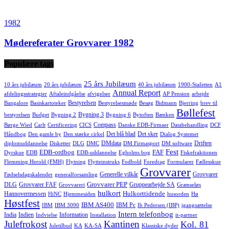
1982
Mødereferater Grovvarer 1982
Populære tags
25 års Jubilæum
10 års jubilæum
20 års jubilæum
40 års jubilæum
1900-Stafetten
A1
Annual Report
afdelingsstrategier
Aftaleindgåelse
afvigelser
AP Pension
arbejde
Bestyrelsen
Bangalore
Basiskartoteker
Bestyrelsesmøde
Besøg
Bidmann
Bjerring
brev til
Bøllefest
Bygning 3
bestyrelsen
Budget
Bygning 2
Bygning 6
Bytoften
Bænken
Compass
Børge Wied
Carlt
Certificering
CICS
Danske EDB-Firmaer
Databehandling
DCF
Det blå blad
Det sker
Håndbog
Den gamle by
Den stærke cirkel
Dialog Systemet
DMdata
Driften
diplomuddannelse
Disketter
DLG
DMC
DM Firmasport
DM software
Fest
EDB-ordbog
FAF
Dyrskue
EDB
EDB-uddannelse
Egholms bog
Fiskefraktionen
Flemming Herold (FMH)
Flytning
Flytteinstruks
Fodbold
Foredrag
Formularer
Fællesskue
Grovvarer
Generelle vilkår
Grovvarer
Fødselsdagskalender
generalforsamling
Grovvarer PEP
DLG
Grovvarer FAF
Gruppearbejde SA
Grovvareri
Grænseløs
hulkort
Hulkorttidende
Hannovermessen
HiNC
Hjemmesiden
husorden
Hø
Høstfest
IBM AS400
IBM Pc
IBM
IBM 3090
Ib Pedersen (IBP)
igangsættelse
Intern telefonbog
India
Indien
Information
Indvielse
Installation
it-partner
Julefrokost
Kantinen
Kol. 81
Juletilbud
KA
KA-SA
Klassiske dyder