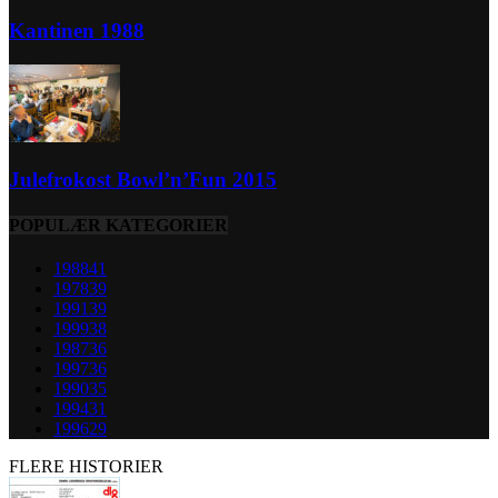
Kantinen 1988
Julefrokost Bowl’n’Fun 2015
POPULÆR KATEGORIER
1988
41
1978
39
1991
39
1999
38
1987
36
1997
36
1990
35
1994
31
1996
29
FLERE HISTORIER