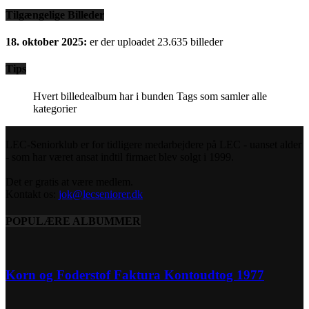
Tilgængelige Billeder
18. oktober 2025:
er der uploadet 23.635 billeder
Tips
Hvert billedealbum har i bunden Tags som samler alle
kategorier
LEC-Seniorklub er for tidligere medarbejdere på LEC - uanset alder
- som har været ansat indtil firmaet blev solgt i 1999.
Det er gratis at være medlem.
Kontakt os:
jok@lecseniorer.dk
POPULÆRE ALBUMMER
Korn og Foderstof Faktura Kontoudtog 1977