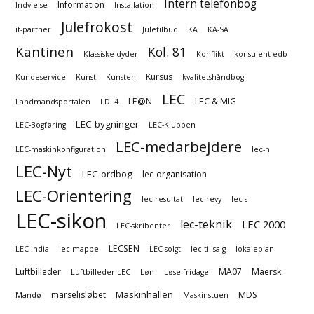
Intern telefonbog
Information
Indvielse
Installation
Julefrokost
it-partner
Juletilbud
KA
KA-SA
Kantinen
Kol. 81
Klassiske dyder
Konflikt
konsulent-edb
Kursus
Kundeservice
Kunst
Kunsten
kvalitetshåndbog
LEC
LE@N
LEC & MIG
Landmandsportalen
LDL4
LEC-bygninger
LEC-Bogføring
LEC-Klubben
LEC-medarbejdere
LEC-maskinkonfiguration
lec-n
LEC-Nyt
LEC-ordbog
lec-organisation
LEC-Orientering
lec-resultat
lec-revy
lec-s
LEC-sikon
lec-teknik
LEC 2000
LEC-skribenter
LECSEN
LEC India
lec mappe
LEC solgt
lec til salg
lokaleplan
Luftbilleder
MA07
Maersk
Luftbilleder LEC
Løn
Løse fridage
Maskinhallen
marselisløbet
MDS
Mandø
Maskinstuen