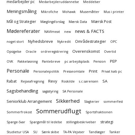
medarbejder pc
Medarbejderuddannelse
Meddelser
Meningsmåling
Mikrofiche
Mohawk
Musemåtter
Mus i printer
Mål og Strategier
Mærsk Post
Mæglingsforslag
Mærsk Data
Mødereferater
news & FACTS
NAVImeat
new
Nyhedsbreve
Områdestrategier
noget stort
Nykredit
OPC
Overenskomst
Opsigelse
Oracle
ordreregistrering
Overtid
PEP
OVK
Pakkeløsning
Pantebreve
pc arbejdsplads
Pension
Personale
Print
Personalepolitik
Presseomtale
Privat køb pc
Revy
SA
Rabat
Rejseafregning
Roskilde
s.c.sørensen
Sagsbehandling
sagsstyring
SA Personale
Sikkerhed
Seniorklub Arrangement
Slagterier
sommerfest
Sommerudflugt
Sommerfrokost
Sportsfraktionen
strategi
Spørge-Svar
Spørgsmål til ledelse
stillingsbeskrivelser
Studietur USA
SU
Sænk skibe
TA-PA Vejviser
Tandlæger
Tanker