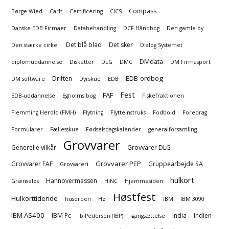
Compass
Børge Wied
Carlt
Certificering
CICS
Danske EDB-Firmaer
Databehandling
DCF Håndbog
Den gamle by
Det blå blad
Det sker
Den stærke cirkel
Dialog Systemet
DMdata
diplomuddannelse
Disketter
DLG
DMC
DM Firmasport
EDB-ordbog
Driften
DM software
Dyrskue
EDB
Fest
FAF
EDB-uddannelse
Egholms bog
Fiskefraktionen
Flemming Herold (FMH)
Flytning
Flytteinstruks
Fodbold
Foredrag
Formularer
Fællesskue
Fødselsdagskalender
generalforsamling
Grovvarer
Generelle vilkår
Grovvarer DLG
Grovvarer PEP
Grovvarer FAF
Gruppearbejde SA
Grovvareri
hulkort
Hannovermessen
Grænseløs
HiNC
Hjemmesiden
Høstfest
Hulkorttidende
husorden
Hø
IBM
IBM 3090
IBM AS400
IBM Pc
India
Indien
Ib Pedersen (IBP)
igangsættelse