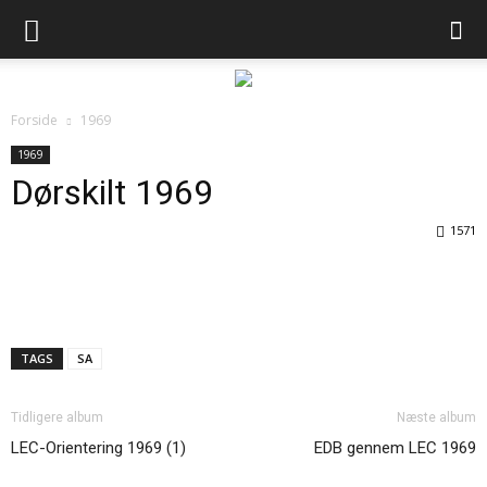
Forside
1969
1969
Dørskilt 1969
1571
TAGS
SA
Tidligere album
Næste album
LEC-Orientering 1969 (1)
EDB gennem LEC 1969