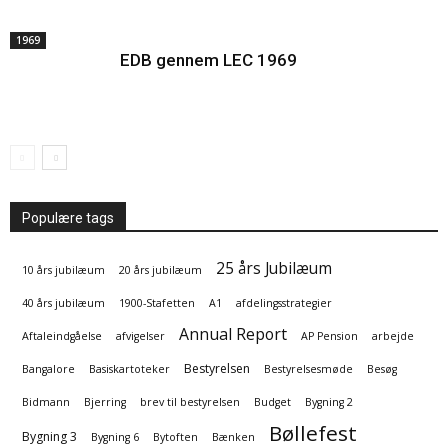
1969
EDB gennem LEC 1969
Populære tags
25 års Jubilæum
10 års jubilæum
20 års jubilæum
40 års jubilæum
1900-Stafetten
A1
afdelingsstrategier
Annual Report
Aftaleindgåelse
afvigelser
AP Pension
arbejde
Bestyrelsen
Bangalore
Basiskartoteker
Bestyrelsesmøde
Besøg
Bidmann
Bjerring
brev til bestyrelsen
Budget
Bygning 2
Bøllefest
Bygning 3
Bygning 6
Bytoften
Bænken