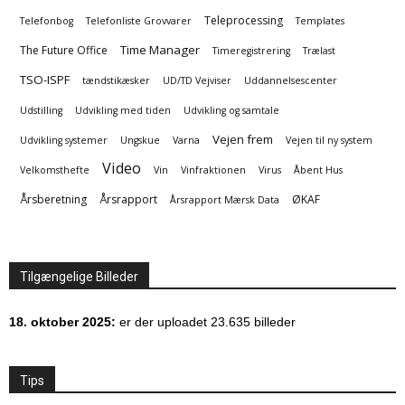
Teleprocessing
Telefonbog
Telefonliste Grovvarer
Templates
Time Manager
The Future Office
Timeregistrering
Trælast
TSO-ISPF
tændstikæsker
UD/TD Vejviser
Uddannelsescenter
Udstilling
Udvikling med tiden
Udvikling og samtale
Vejen frem
Udvikling systemer
Ungskue
Varna
Vejen til ny system
Video
Velkomsthefte
Vin
Vinfraktionen
Virus
Åbent Hus
Årsberetning
Årsrapport
ØKAF
Årsrapport Mærsk Data
Tilgængelige Billeder
18. oktober 2025:
er der uploadet 23.635 billeder
Tips