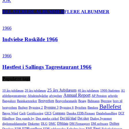
JOK
RELATEREDE ALBUMMER
FLERE ALBUMMER
1966
Indvielse Roskilde 1966
1966
Høstfest i Sallings Tagrestaurant 1966
Populære tags
25 års Jubilæum
10 års jubilæum
20 års jubilæum
40 års jubilæum
1900-Stafetten
A1
Annual Report
afdelingsstrategier
Aftaleindgåelse
afvigelser
AP Pension
arbejde
Bestyrelsen
Bangalore
Basiskartoteker
Bestyrelsesmøde
Besøg
Bidmann
Bjerring
brev til
Bøllefest
Bygning 3
bestyrelsen
Budget
Bygning 2
Bygning 6
Bytoften
Bænken
Compass
Børge Wied
Carlt
Certificering
CICS
Danske EDB-Firmaer
Databehandling
DCF
Det blå blad
Det sker
Håndbog
Den gamle by
Den stærke cirkel
Dialog Systemet
DMdata
Driften
diplomuddannelse
Disketter
DLG
DMC
DM Firmasport
DM software
Fest
EDB-ordbog
FAF
Dyrskue
EDB
EDB-uddannelse
Egholms bog
Fiskefraktionen