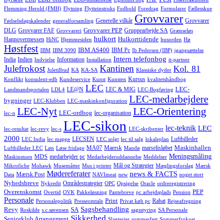
Flemming Herold (FMH)
Flytning
Flytteinstruks
Fodbold
Foredrag
Formularer
Fællesskue
Grovvarer
Generelle vilkår
Grovvarer
Fødselsdagskalender
generalforsamling
Grovvarer PEP
DLG
Grovvarer FAF
Gruppearbejde SA
Grovvareri
Grænseløs
hulkort
Hulkorttidende
Hannovermessen
HiNC
Hjemmesiden
husorden
Hø
Høstfest
IBM AS400
IBM Pc
IBM
IBM 3090
Ib Pedersen (IBP)
igangsættelse
Intern telefonbog
India
Indien
Information
Indvielse
Installation
it-partner
Julefrokost
Kantinen
Kol. 81
Juletilbud
KA
KA-SA
Klassiske dyder
Kursus
Konflikt
konsulent-edb
Kundeservice
Kunst
Kunsten
kvalitetshåndbog
LEC
LEC-
LE@N
LEC & MIG
Landmandsportalen
LDL4
LEC-Bogføring
LEC-medarbejdere
bygninger
LEC-Klubben
LEC-maskinkonfiguration
LEC-Nyt
LEC-Orientering
LEC-ordbog
lec-organisation
lec-n
LEC-sikon
lec-teknik
LEC
lec-resultat
lec-revy
lec-s
LEC-skribenter
2000
LECSEN
Luftbilleder
LEC India
lec mappe
LEC solgt
lec til salg
lokaleplan
Maskinhallen
MA07
Maersk
marselisløbet
Luftbilleder LEC
Løn
Løse fridage
Mandø
Meningsmåling
MDS
medarbejder pc
Maskinstuen
Medarbejderuddannelse
Meddelser
Mål og Strategier
Mikrofiche
Mohawk
Musemåtter
Mus i printer
Mæglingsforslag
Mærsk
Mødereferater
news & FACTS
Mærsk Post
Data
NAVImeat
new
noget stort
Nyhedsbreve
Områdestrategier
Nykredit
OPC
Opsigelse
Oracle
ordreregistrering
Overenskomst
PEP
Overtid
OVK
Pakkeløsning
Pantebreve
pc arbejdsplads
Pension
Personale
Print
Rabat
Personalepolitik
Presseomtale
Privat køb pc
Rejseafregning
Sagsbehandling
Revy
SA
Roskilde
s.c.sørensen
sagsstyring
SA Personale
Sikkerhed
Seniorklub Arrangement
Slagterier
sommerfest
Sommerfrokost