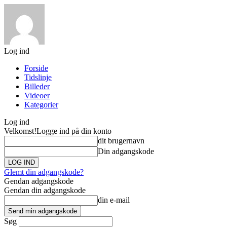
Log ind
Forside
Tidslinje
Billeder
Videoer
Kategorier
Log ind
Velkomst!
Logge ind på din konto
dit brugernavn
Din adgangskode
Glemt din adgangskode?
Gendan adgangskode
Gendan din adgangskode
din e-mail
Søg