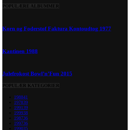
POPULÆRE ALBUMMER
Korn og Foderstof Faktura Kontoudtog 1977
Kantinen 1988
Julefrokost Bowl’n’Fun 2015
POPULÆR KATEGORIER
1988
41
1978
39
1991
39
1999
38
1987
36
1997
36
1990
35