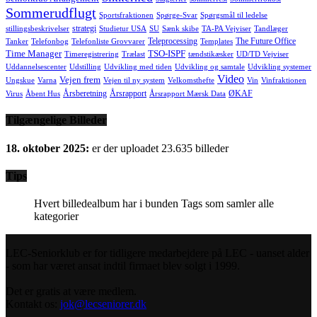
Sommerudflugt
Sportsfraktionen
Spørge-Svar
Spørgsmål til ledelse
strategi
stillingsbeskrivelser
Studietur USA
SU
Sænk skibe
TA-PA Vejviser
Tandlæger
Teleprocessing
The Future Office
Tanker
Telefonbog
Telefonliste Grovvarer
Templates
Time Manager
TSO-ISPF
Timeregistrering
Trælast
tændstikæsker
UD/TD Vejviser
Uddannelsescenter
Udstilling
Udvikling med tiden
Udvikling og samtale
Udvikling systemer
Video
Vejen frem
Ungskue
Varna
Vejen til ny system
Velkomsthefte
Vin
Vinfraktionen
Årsberetning
Årsrapport
ØKAF
Virus
Åbent Hus
Årsrapport Mærsk Data
Tilgængelige Billeder
18. oktober 2025:
er der uploadet 23.635 billeder
Tips
Hvert billedealbum har i bunden Tags som samler alle
kategorier
LEC-Seniorklub er for tidligere medarbejdere på LEC - uanset alder
- som har været ansat indtil firmaet blev solgt i 1999.
Det er gratis at være medlem.
Kontakt os:
jok@lecseniorer.dk