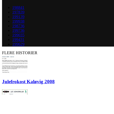
1988
41
1978
39
1991
39
1999
38
1987
36
1997
36
1990
35
1994
31
1996
29
FLERE HISTORIER
Julefrokost Kaløvig 2008