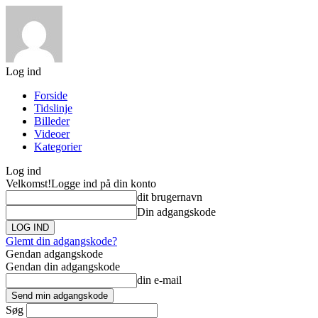
Log ind
Forside
Tidslinje
Billeder
Videoer
Kategorier
Log ind
Velkomst!
Logge ind på din konto
dit brugernavn
Din adgangskode
Glemt din adgangskode?
Gendan adgangskode
Gendan din adgangskode
din e-mail
Søg