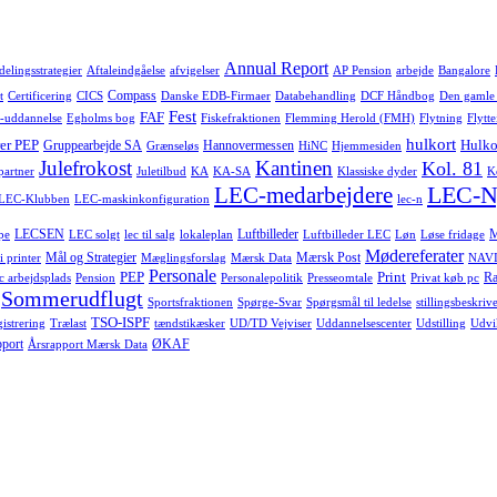
Annual Report
delingsstrategier
Aftaleindgåelse
afvigelser
AP Pension
arbejde
Bangalore
Compass
t
Certificering
CICS
Danske EDB-Firmaer
Databehandling
DCF Håndbog
Den gamle
Fest
FAF
-uddannelse
Egholms bog
Fiskefraktionen
Flemming Herold (FMH)
Flytning
Flytte
hulkort
er PEP
Hulko
Gruppearbejde SA
Hannovermessen
Grænseløs
HiNC
Hjemmesiden
Julefrokost
Kantinen
Kol. 81
-partner
Juletilbud
KA
KA-SA
Klassiske dyder
K
LEC-N
LEC-medarbejdere
LEC-Klubben
LEC-maskinkonfiguration
lec-n
LECSEN
Luftbilleder
pe
LEC solgt
lec til salg
lokaleplan
Luftbilleder LEC
Løn
Løse fridage
Mødereferater
Mål og Strategier
Mærsk Post
i printer
Mæglingsforslag
Mærsk Data
NAVI
Personale
PEP
Print
Ra
c arbejdsplads
Pension
Personalepolitik
Presseomtale
Privat køb pc
Sommerudflugt
Sportsfraktionen
Spørge-Svar
Spørgsmål til ledelse
stillingsbeskrive
TSO-ISPF
istrering
Trælast
tændstikæsker
UD/TD Vejviser
Uddannelsescenter
Udstilling
Udvi
pport
ØKAF
Årsrapport Mærsk Data