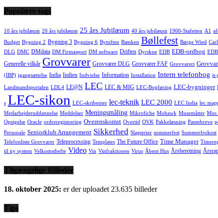
Populære tags
25 års Jubilæum
10 års jubilæum
20 års jubilæum
40 års jubilæum
1900-Stafetten
A1
af
Bøllefest
Bygning 3
Budget
Bygning 2
Bygning 6
Bytoften
Bænken
Børge Wied
Carl
EDB-ordbog
DMdata
Driften
DLG
DMC
DM Firmasport
DM software
Dyrskue
EDB
EDB
Grovvarer
Grovvar
Generelle vilkår
Grovvarer DLG
Grovvarer FAF
Grovvareri
Intern telefonbog
India
Indien
Information
(IBP)
igangsættelse
Indvielse
Installation
it
LEC
LEC-bygninger
LE@N
LEC & MIG
Landmandsportalen
LDL4
LEC-Bogføring
LEC-sikon
lec-teknik
LEC 2000
s
LEC-skribenter
LEC India
lec map
Meningsmåling
Medarbejderuddannelse
Meddelser
Mikrofiche
Mohawk
Musemåtter
Mus 
Overenskomst
Opsigelse
Oracle
ordreregistrering
Overtid
OVK
Pakkeløsning
Pantebreve
p
Sikkerhed
Seniorklub Arrangement
Personale
Slagterier
sommerfest
Sommerfrokost
Time Manager
Teleprocessing
The Future Office
Telefonliste Grovvarer
Templates
Timereg
Video
Årsberetning
Årsra
til ny system
Velkomsthefte
Vin
Vinfraktionen
Virus
Åbent Hus
Tilgængelige Billeder
18. oktober 2025:
er der uploadet 23.635 billeder
Tips