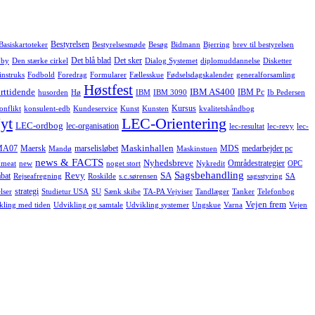
Bestyrelsen
Basiskartoteker
Bestyrelsesmøde
Besøg
Bidmann
Bjerring
brev til bestyrelsen
Det blå blad
Det sker
 by
Den stærke cirkel
Dialog Systemet
diplomuddannelse
Disketter
instruks
Fodbold
Foredrag
Formularer
Fællesskue
Fødselsdagskalender
generalforsamling
Høstfest
rttidende
IBM AS400
IBM Pc
husorden
Hø
IBM
IBM 3090
Ib Pedersen
Kursus
onflikt
konsulent-edb
Kundeservice
Kunst
Kunsten
kvalitetshåndbog
yt
LEC-Orientering
LEC-ordbog
lec-organisation
lec-resultat
lec-revy
lec-
Maskinhallen
MA07
Maersk
marselisløbet
MDS
medarbejder pc
Mandø
Maskinstuen
news & FACTS
Nyhedsbreve
Områdestrategier
meat
new
noget stort
Nykredit
OPC
Sagsbehandling
Revy
SA
bat
Rejseafregning
Roskilde
s.c.sørensen
sagsstyring
SA
strategi
lser
Studietur USA
SU
Sænk skibe
TA-PA Vejviser
Tandlæger
Tanker
Telefonbog
Vejen frem
kling med tiden
Udvikling og samtale
Udvikling systemer
Ungskue
Varna
Vejen