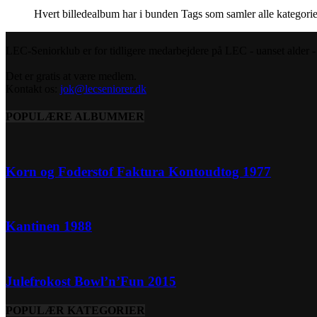
Hvert billedealbum har i bunden Tags som samler alle kategorie
LEC-Seniorklub er for tidligere medarbejdere på LEC - uanset alder - s
Det er gratis at være medlem.
Kontakt os:
jok@lecseniorer.dk
POPULÆRE ALBUMMER
Korn og Foderstof Faktura Kontoudtog 1977
Kantinen 1988
Julefrokost Bowl’n’Fun 2015
POPULÆR KATEGORIER