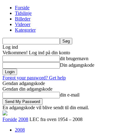
Forside
Tidslinje
Billeder
Videoer
Kategorier
Log ind
Velkommen! Log ind på din konto
dit brugernavn
Din adgangskode
Forgot your password? Get help
Gendan adgangskode
Gendan din adgangskode
din e-mail
En adgangskode vil blive sendt til din email.
Forside
2008
LEC fra oven 1954 – 2008
2008