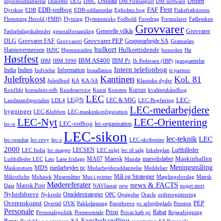
DMdata
Driften
diplomuddannelse
Disketter
DLG
DMC
DM Firmasport
DM software
Fest
EDB-ordbog
FAF
Dyrskue
EDB
EDB-uddannelse
Egholms bog
Fiskefraktionen
Flemming Herold (FMH)
Flytning
Flytteinstruks
Fodbold
Foredrag
Formularer
Fællesskue
Grovvarer
Generelle vilkår
Grovvarer
Fødselsdagskalender
generalforsamling
Grovvarer PEP
DLG
Grovvarer FAF
Gruppearbejde SA
Grovvareri
Grænseløs
hulkort
Hulkorttidende
Hannovermessen
HiNC
Hjemmesiden
husorden
Hø
Høstfest
IBM AS400
IBM Pc
IBM
IBM 3090
Ib Pedersen (IBP)
igangsættelse
Intern telefonbog
India
Indien
Information
Indvielse
Installation
it-partner
Julefrokost
Kantinen
Kol. 81
Juletilbud
KA
KA-SA
Klassiske dyder
Kursus
Konflikt
konsulent-edb
Kundeservice
Kunst
Kunsten
kvalitetshåndbog
LEC
LEC-
LE@N
LEC & MIG
Landmandsportalen
LDL4
LEC-Bogføring
LEC-medarbejdere
bygninger
LEC-Klubben
LEC-maskinkonfiguration
LEC-Nyt
LEC-Orientering
LEC-ordbog
lec-organisation
lec-n
LEC-sikon
lec-teknik
LEC
lec-resultat
lec-revy
lec-s
LEC-skribenter
2000
LECSEN
Luftbilleder
LEC India
lec mappe
LEC solgt
lec til salg
lokaleplan
Maskinhallen
MA07
Maersk
marselisløbet
Luftbilleder LEC
Løn
Løse fridage
Mandø
Meningsmåling
MDS
medarbejder pc
Maskinstuen
Medarbejderuddannelse
Meddelser
Mål og Strategier
Mikrofiche
Mohawk
Musemåtter
Mus i printer
Mæglingsforslag
Mærsk
Mødereferater
news & FACTS
Mærsk Post
Data
NAVImeat
new
noget stort
Nyhedsbreve
Områdestrategier
Nykredit
OPC
Opsigelse
Oracle
ordreregistrering
Overenskomst
PEP
Overtid
OVK
Pakkeløsning
Pantebreve
pc arbejdsplads
Pension
Personale
Print
Rabat
Personalepolitik
Presseomtale
Privat køb pc
Rejseafregning
Sagsbehandling
Revy
SA