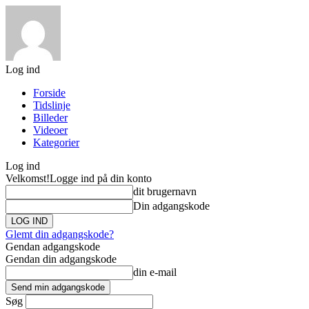
Log ind
Forside
Tidslinje
Billeder
Videoer
Kategorier
Log ind
Velkomst!
Logge ind på din konto
dit brugernavn
Din adgangskode
Glemt din adgangskode?
Gendan adgangskode
Gendan din adgangskode
din e-mail
Søg