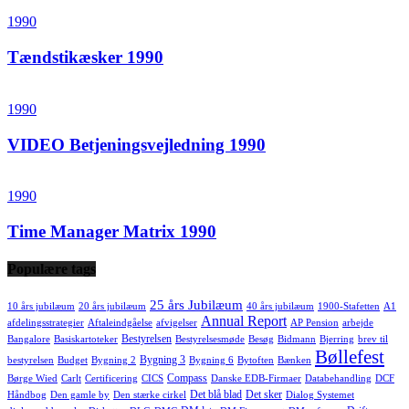
1990
Tændstikæsker 1990
1990
VIDEO Betjeningsvejledning 1990
1990
Time Manager Matrix 1990
Populære tags
25 års Jubilæum
10 års jubilæum
20 års jubilæum
40 års jubilæum
1900-Stafetten
A1
Annual Report
afdelingsstrategier
Aftaleindgåelse
afvigelser
AP Pension
arbejde
Bestyrelsen
Bangalore
Basiskartoteker
Bestyrelsesmøde
Besøg
Bidmann
Bjerring
brev til
Bøllefest
Bygning 3
bestyrelsen
Budget
Bygning 2
Bygning 6
Bytoften
Bænken
Compass
Børge Wied
Carlt
Certificering
CICS
Danske EDB-Firmaer
Databehandling
DCF
Det blå blad
Det sker
Håndbog
Den gamle by
Den stærke cirkel
Dialog Systemet