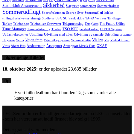
Roskilde
s.c.sørensen
sagsstyring
SA Personale
Sikkerhed
Seniorklub Arrangement
Slagterier
sommerfest
Sommerfrokost
Sommerudflugt
Sportsfraktionen
Spørge-Svar
Spørgsmål til ledelse
strategi
stillingsbeskrivelser
Studietur USA
SU
Sænk skibe
TA-PA Vejviser
Tandlæger
Teleprocessing
The Future Office
Tanker
Telefonbog
Telefonliste Grovvarer
Templates
Time Manager
TSO-ISPF
Timeregistrering
Trælast
tændstikæsker
UD/TD Vejviser
Uddannelsescenter
Udstilling
Udvikling med tiden
Udvikling og samtale
Udvikling systemer
Video
Vejen frem
Ungskue
Varna
Vejen til ny system
Velkomsthefte
Vin
Vinfraktionen
Årsberetning
Årsrapport
ØKAF
Virus
Åbent Hus
Årsrapport Mærsk Data
Tilgængelige Billeder
18. oktober 2025:
er der uploadet 23.635 billeder
Tips
Hvert billedealbum har i bunden Tags som samler alle
kategorier
LEC-Seniorklub er for tidligere medarbejdere på LEC - uanset alder
- som har været ansat indtil firmaet blev solgt i 1999.
Det er gratis at være medlem.