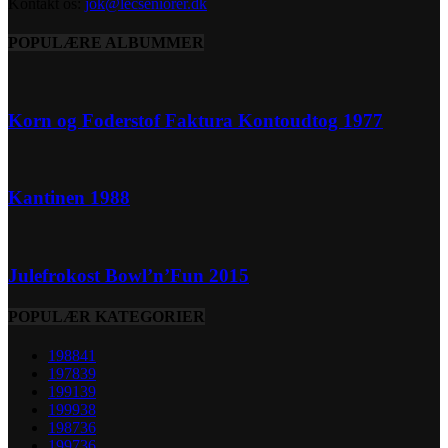
Kontakt os:
jok@lecseniorer.dk
POPULÆRE ALBUMMER
Korn og Foderstof Faktura Kontoudtog 1977
Kantinen 1988
Julefrokost Bowl’n’Fun 2015
POPULÆR KATEGORIER
1988
41
1978
39
1991
39
1999
38
1987
36
1997
36