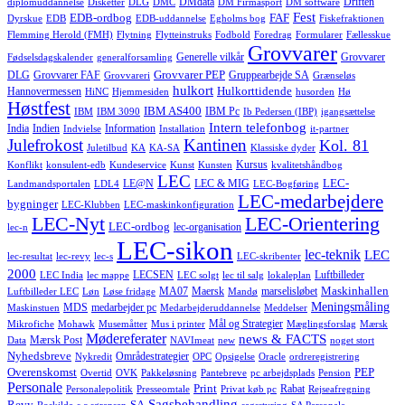
DMdata
Driften
diplomuddannelse
Disketter
DLG
DMC
DM Firmasport
DM software
Fest
EDB-ordbog
FAF
Dyrskue
EDB
EDB-uddannelse
Egholms bog
Fiskefraktionen
Flemming Herold (FMH)
Flytning
Flytteinstruks
Fodbold
Foredrag
Formularer
Fællesskue
Grovvarer
Generelle vilkår
Grovvarer
Fødselsdagskalender
generalforsamling
Grovvarer PEP
DLG
Grovvarer FAF
Gruppearbejde SA
Grovvareri
Grænseløs
hulkort
Hulkorttidende
Hannovermessen
HiNC
Hjemmesiden
husorden
Hø
Høstfest
IBM AS400
IBM Pc
IBM
IBM 3090
Ib Pedersen (IBP)
igangsættelse
Intern telefonbog
India
Indien
Information
Indvielse
Installation
it-partner
Julefrokost
Kantinen
Kol. 81
Juletilbud
KA
KA-SA
Klassiske dyder
Kursus
Konflikt
konsulent-edb
Kundeservice
Kunst
Kunsten
kvalitetshåndbog
LEC
LEC-
LE@N
LEC & MIG
Landmandsportalen
LDL4
LEC-Bogføring
LEC-medarbejdere
bygninger
LEC-Klubben
LEC-maskinkonfiguration
LEC-Nyt
LEC-Orientering
LEC-ordbog
lec-organisation
lec-n
LEC-sikon
lec-teknik
LEC
lec-resultat
lec-revy
lec-s
LEC-skribenter
2000
LECSEN
Luftbilleder
LEC India
lec mappe
LEC solgt
lec til salg
lokaleplan
Maskinhallen
MA07
Maersk
marselisløbet
Luftbilleder LEC
Løn
Løse fridage
Mandø
Meningsmåling
MDS
medarbejder pc
Maskinstuen
Medarbejderuddannelse
Meddelser
Mål og Strategier
Mikrofiche
Mohawk
Musemåtter
Mus i printer
Mæglingsforslag
Mærsk
Mødereferater
news & FACTS
Mærsk Post
Data
NAVImeat
new
noget stort
Nyhedsbreve
Områdestrategier
Nykredit
OPC
Opsigelse
Oracle
ordreregistrering
Overenskomst
PEP
Overtid
OVK
Pakkeløsning
Pantebreve
pc arbejdsplads
Pension
Personale
Print
Rabat
Personalepolitik
Presseomtale
Privat køb pc
Rejseafregning
Sagsbehandling
Revy
SA