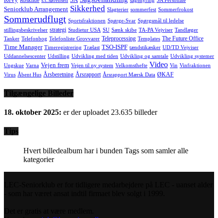
Roskilde
s.c.sørensen
sagsstyring
SA Personale
Sikkerhed
Seniorklub Arrangement
Slagterier
sommerfest
Sommerfrokost
Sommerudflugt
Sportsfraktionen
Spørge-Svar
Spørgsmål til ledelse
strategi
stillingsbeskrivelser
Studietur USA
SU
Sænk skibe
TA-PA Vejviser
Tandlæger
Teleprocessing
The Future Office
Tanker
Telefonbog
Telefonliste Grovvarer
Templates
Time Manager
TSO-ISPF
Timeregistrering
Trælast
tændstikæsker
UD/TD Vejviser
Uddannelsescenter
Udstilling
Udvikling med tiden
Udvikling og samtale
Udvikling systemer
Video
Vejen frem
Ungskue
Varna
Vejen til ny system
Velkomsthefte
Vin
Vinfraktionen
Årsberetning
Årsrapport
ØKAF
Virus
Åbent Hus
Årsrapport Mærsk Data
Tilgængelige Billeder
18. oktober 2025:
er der uploadet 23.635 billeder
Tips
Hvert billedealbum har i bunden Tags som samler alle
kategorier
LEC-Seniorklub er for tidligere medarbejdere på LEC - uanset alder
- som har været ansat indtil firmaet blev solgt i 1999.
Det er gratis at være medlem.