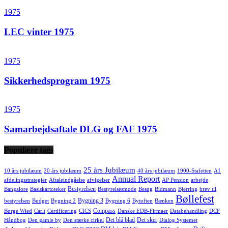
1975
LEC vinter 1975
1975
Sikkerhedsprogram 1975
1975
Samarbejdsaftale DLG og FAF 1975
Populære tags
25 års Jubilæum
10 års jubilæum
20 års jubilæum
40 års jubilæum
1900-Stafetten
A1
Annual Report
afdelingsstrategier
Aftaleindgåelse
afvigelser
AP Pension
arbejde
Bestyrelsen
Bangalore
Basiskartoteker
Bestyrelsesmøde
Besøg
Bidmann
Bjerring
brev til
Bøllefest
Bygning 3
bestyrelsen
Budget
Bygning 2
Bygning 6
Bytoften
Bænken
Compass
Børge Wied
Carlt
Certificering
CICS
Danske EDB-Firmaer
Databehandling
DCF
Det blå blad
Det sker
Håndbog
Den gamle by
Den stærke cirkel
Dialog Systemet