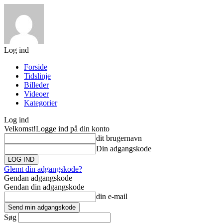
Log ind
Forside
Tidslinje
Billeder
Videoer
Kategorier
Log ind
Velkomst!
Logge ind på din konto
dit brugernavn
Din adgangskode
Glemt din adgangskode?
Gendan adgangskode
Gendan din adgangskode
din e-mail
Søg