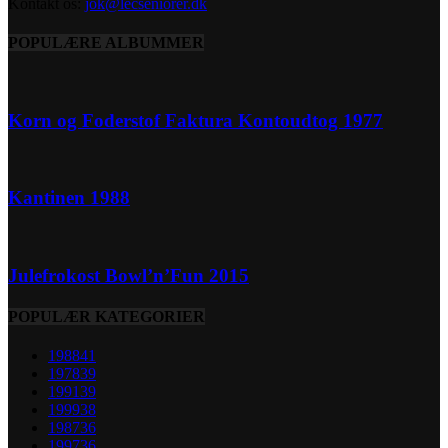
Kontakt os:
jok@lecseniorer.dk
POPULÆRE ALBUMMER
Korn og Foderstof Faktura Kontoudtog 1977
Kantinen 1988
Julefrokost Bowl’n’Fun 2015
POPULÆR KATEGORIER
1988
41
1978
39
1991
39
1999
38
1987
36
1997
36