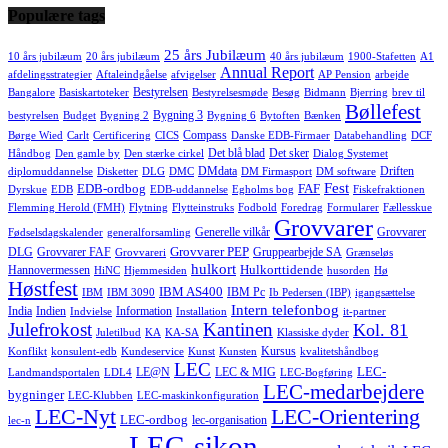
Populære tags
25 års Jubilæum
10 års jubilæum
20 års jubilæum
40 års jubilæum
1900-Stafetten
A1
Annual Report
afdelingsstrategier
Aftaleindgåelse
afvigelser
AP Pension
arbejde
Bestyrelsen
Bangalore
Basiskartoteker
Bestyrelsesmøde
Besøg
Bidmann
Bjerring
brev til
Bøllefest
Bygning 3
bestyrelsen
Budget
Bygning 2
Bygning 6
Bytoften
Bænken
Compass
Børge Wied
Carlt
Certificering
CICS
Danske EDB-Firmaer
Databehandling
DCF
Det blå blad
Det sker
Håndbog
Den gamle by
Den stærke cirkel
Dialog Systemet
DMdata
Driften
diplomuddannelse
Disketter
DLG
DMC
DM Firmasport
DM software
Fest
EDB-ordbog
FAF
Dyrskue
EDB
EDB-uddannelse
Egholms bog
Fiskefraktionen
Flemming Herold (FMH)
Flytning
Flytteinstruks
Fodbold
Foredrag
Formularer
Fællesskue
Grovvarer
Generelle vilkår
Grovvarer
Fødselsdagskalender
generalforsamling
Grovvarer PEP
DLG
Grovvarer FAF
Gruppearbejde SA
Grovvareri
Grænseløs
hulkort
Hulkorttidende
Hannovermessen
HiNC
Hjemmesiden
husorden
Hø
Høstfest
IBM AS400
IBM Pc
IBM
IBM 3090
Ib Pedersen (IBP)
igangsættelse
Intern telefonbog
India
Indien
Information
Indvielse
Installation
it-partner
Julefrokost
Kantinen
Kol. 81
Juletilbud
KA
KA-SA
Klassiske dyder
Kursus
Konflikt
konsulent-edb
Kundeservice
Kunst
Kunsten
kvalitetshåndbog
LEC
LEC-
LE@N
LEC & MIG
Landmandsportalen
LDL4
LEC-Bogføring
LEC-medarbejdere
bygninger
LEC-Klubben
LEC-maskinkonfiguration
LEC-Nyt
LEC-Orientering
LEC-ordbog
lec-organisation
lec-n
LEC-sikon