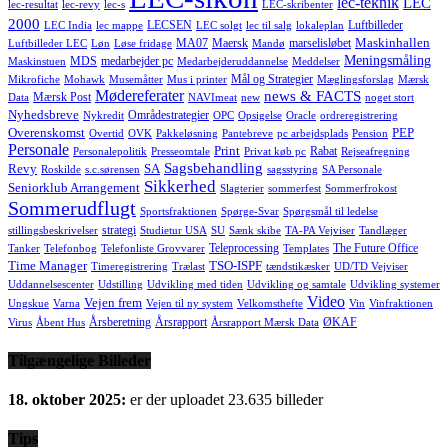
lec-teknik
LEC
lec-resultat
lec-revy
lec-s
LEC-skribenter
2000
LECSEN
Luftbilleder
LEC India
lec mappe
LEC solgt
lec til salg
lokaleplan
Maskinhallen
MA07
Maersk
marselisløbet
Luftbilleder LEC
Løn
Løse fridage
Mandø
Meningsmåling
MDS
medarbejder pc
Maskinstuen
Medarbejderuddannelse
Meddelser
Mål og Strategier
Mikrofiche
Mohawk
Musemåtter
Mus i printer
Mæglingsforslag
Mærsk
Mødereferater
news & FACTS
Mærsk Post
Data
NAVImeat
new
noget stort
Nyhedsbreve
Områdestrategier
Nykredit
OPC
Opsigelse
Oracle
ordreregistrering
Overenskomst
PEP
Overtid
OVK
Pakkeløsning
Pantebreve
pc arbejdsplads
Pension
Personale
Print
Rabat
Personalepolitik
Presseomtale
Privat køb pc
Rejseafregning
Sagsbehandling
Revy
SA
Roskilde
s.c.sørensen
sagsstyring
SA Personale
Sikkerhed
Seniorklub Arrangement
Slagterier
sommerfest
Sommerfrokost
Sommerudflugt
Sportsfraktionen
Spørge-Svar
Spørgsmål til ledelse
strategi
stillingsbeskrivelser
Studietur USA
SU
Sænk skibe
TA-PA Vejviser
Tandlæger
Teleprocessing
The Future Office
Tanker
Telefonbog
Telefonliste Grovvarer
Templates
Time Manager
TSO-ISPF
Timeregistrering
Trælast
tændstikæsker
UD/TD Vejviser
Uddannelsescenter
Udstilling
Udvikling med tiden
Udvikling og samtale
Udvikling systemer
Video
Vejen frem
Ungskue
Varna
Vejen til ny system
Velkomsthefte
Vin
Vinfraktionen
Årsberetning
Årsrapport
ØKAF
Virus
Åbent Hus
Årsrapport Mærsk Data
Tilgængelige Billeder
18. oktober 2025:
er der uploadet 23.635 billeder
Tips