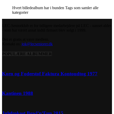
Hvert billedealbum har i bunden Tags som samler alle
kategorier
LEC-Seniorklub er for tidligere medarbejdere på LEC - uanset alder
- som har været ansat indtil firmaet blev solgt i 1999.
Det er gratis at være medlem.
Kontakt os:
jok@lecseniorer.dk
POPULÆRE ALBUMMER
Korn og Foderstof Faktura Kontoudtog 1977
Kantinen 1988
Julefrokost Bowl’n’Fun 2015