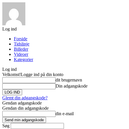
Log ind
Forside
Tidslinje
Billeder
Videoer
Kategorier
Log ind
Velkomst!
Logge ind på din konto
dit brugernavn
Din adgangskode
Glemt din adgangskode?
Gendan adgangskode
Gendan din adgangskode
din e-mail
Søg