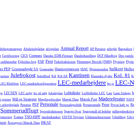
Annual Report
delingsstrategier
Aftaleindgåelse
afvigelser
AP Pension
arbejde
Bangalore
Compass
t
Certificering
CICS
Danske EDB-Firmaer
Databehandling
DCF Håndbog
Den gamle
Fest
FAF
-uddannelse
Egholms bog
Fiskefraktionen
Flemming Herold (FMH)
Flytning
Flytte
hulkort
er PEP
Hulko
Gruppearbejde SA
Hannovermessen
Grænseløs
HiNC
Hjemmesiden
Julefrokost
Kantinen
Kol. 81
-partner
Juletilbud
KA
KA-SA
Klassiske dyder
K
LEC-N
LEC-medarbejdere
LEC-Klubben
LEC-maskinkonfiguration
lec-n
LECSEN
Luftbilleder
pe
LEC solgt
lec til salg
lokaleplan
Luftbilleder LEC
Løn
Løse fridage
Mødereferater
Mål og Strategier
Mærsk Post
i printer
Mæglingsforslag
Mærsk Data
NAVI
Personale
PEP
Print
Ra
c arbejdsplads
Pension
Personalepolitik
Presseomtale
Privat køb pc
Sommerudflugt
Sportsfraktionen
Spørge-Svar
Spørgsmål til ledelse
stillingsbeskrive
TSO-ISPF
istrering
Trælast
tændstikæsker
UD/TD Vejviser
Uddannelsescenter
Udstilling
Udvi
pport
ØKAF
Årsrapport Mærsk Data