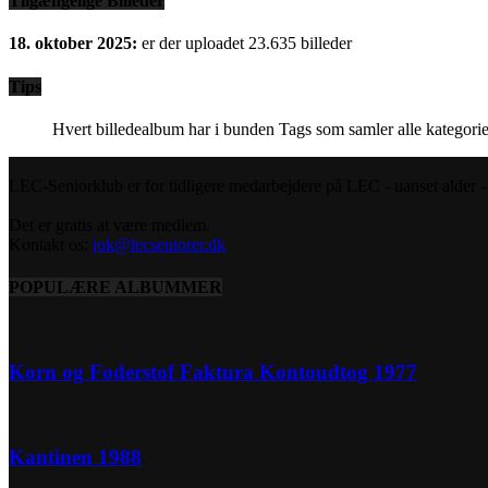
Tilgængelige Billeder
18. oktober 2025:
er der uploadet 23.635 billeder
Tips
Hvert billedealbum har i bunden Tags som samler alle kategorie
LEC-Seniorklub er for tidligere medarbejdere på LEC - uanset alder - s
Det er gratis at være medlem.
Kontakt os:
jok@lecseniorer.dk
POPULÆRE ALBUMMER
Korn og Foderstof Faktura Kontoudtog 1977
Kantinen 1988