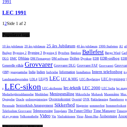
1991
LEC 1991
1
2
Side 1 af 2
Populære tags
25 års Jubilæum
10 års jubilæum
20 års jubilæum
40 års jubilæum
1900-Stafetten
A1
af
Bøllefest
Bygning 3
Budget
Bygning 2
Bygning 6
Bytoften
Bænken
Børge Wied
Carl
EDB-ordbog
DMdata
Driften
DLG
DMC
DM Firmasport
DM software
Dyrskue
EDB
EDB
Grovvarer
Grovvar
Generelle vilkår
Grovvarer DLG
Grovvarer FAF
Grovvareri
Intern telefonbog
India
Indien
Information
(IBP)
igangsættelse
Indvielse
Installation
it
LEC
LEC-bygninger
LE@N
LEC & MIG
Landmandsportalen
LDL4
LEC-Bogføring
LEC-sikon
lec-teknik
LEC 2000
s
LEC-skribenter
LEC India
lec map
Meningsmåling
Medarbejderuddannelse
Meddelser
Mikrofiche
Mohawk
Musemåtter
Mus 
Overenskomst
Opsigelse
Oracle
ordreregistrering
Overtid
OVK
Pakkeløsning
Pantebreve
p
Sikkerhed
Seniorklub Arrangement
Personale
Slagterier
sommerfest
Sommerfrokost
Time Manager
Teleprocessing
The Future Office
Telefonliste Grovvarer
Templates
Timereg
Video
Årsberetning
Årsra
til ny system
Velkomsthefte
Vin
Vinfraktionen
Virus
Åbent Hus