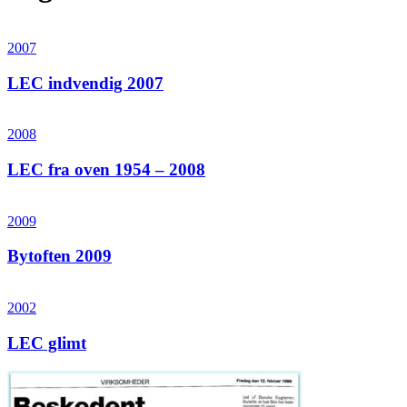
2007
LEC indvendig 2007
2008
LEC fra oven 1954 – 2008
2009
Bytoften 2009
2002
LEC glimt