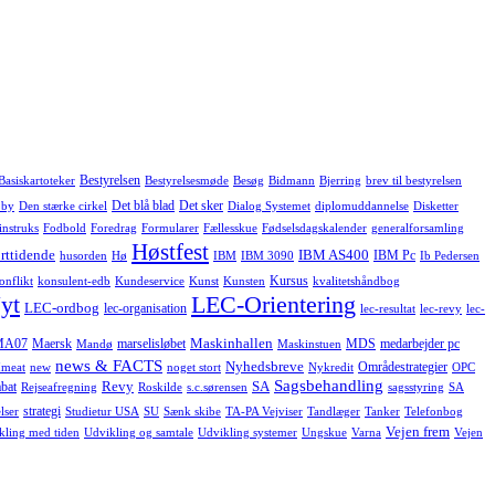
Bestyrelsen
Basiskartoteker
Bestyrelsesmøde
Besøg
Bidmann
Bjerring
brev til bestyrelsen
Det blå blad
Det sker
 by
Den stærke cirkel
Dialog Systemet
diplomuddannelse
Disketter
instruks
Fodbold
Foredrag
Formularer
Fællesskue
Fødselsdagskalender
generalforsamling
Høstfest
rttidende
IBM AS400
IBM Pc
husorden
Hø
IBM
IBM 3090
Ib Pedersen
Kursus
onflikt
konsulent-edb
Kundeservice
Kunst
Kunsten
kvalitetshåndbog
yt
LEC-Orientering
LEC-ordbog
lec-organisation
lec-resultat
lec-revy
lec-
Maskinhallen
MA07
Maersk
marselisløbet
MDS
medarbejder pc
Mandø
Maskinstuen
news & FACTS
Nyhedsbreve
Områdestrategier
meat
new
noget stort
Nykredit
OPC
Sagsbehandling
Revy
SA
bat
Rejseafregning
Roskilde
s.c.sørensen
sagsstyring
SA
strategi
lser
Studietur USA
SU
Sænk skibe
TA-PA Vejviser
Tandlæger
Tanker
Telefonbog
Vejen frem
kling med tiden
Udvikling og samtale
Udvikling systemer
Ungskue
Varna
Vejen