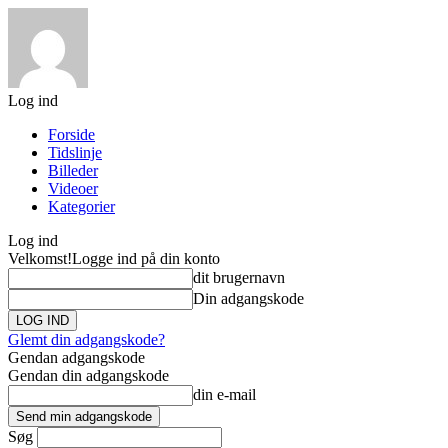
Log ind
Forside
Tidslinje
Billeder
Videoer
Kategorier
Log ind
Velkomst!
Logge ind på din konto
dit brugernavn
Din adgangskode
Glemt din adgangskode?
Gendan adgangskode
Gendan din adgangskode
din e-mail
Søg