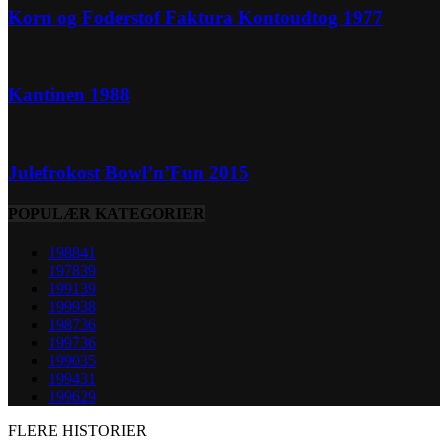
Korn og Foderstof Faktura Kontoudtog 1977
Kantinen 1988
Julefrokost Bowl’n’Fun 2015
POPULÆR KATEGORIER
1988
41
1978
39
1991
39
1999
38
1987
36
1997
36
1990
35
1994
31
1996
29
FLERE HISTORIER