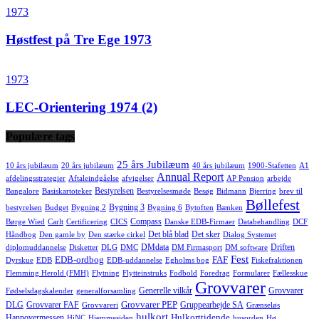
1973
Høstfest på Tre Ege 1973
1973
LEC-Orientering 1974 (2)
Populære tags
25 års Jubilæum
10 års jubilæum
20 års jubilæum
40 års jubilæum
1900-Stafetten
A1
Annual Report
afdelingsstrategier
Aftaleindgåelse
afvigelser
AP Pension
arbejde
Bestyrelsen
Bangalore
Basiskartoteker
Bestyrelsesmøde
Besøg
Bidmann
Bjerring
brev til
Bøllefest
Bygning 3
bestyrelsen
Budget
Bygning 2
Bygning 6
Bytoften
Bænken
Compass
Børge Wied
Carlt
Certificering
CICS
Danske EDB-Firmaer
Databehandling
DCF
Det blå blad
Det sker
Håndbog
Den gamle by
Den stærke cirkel
Dialog Systemet
DMdata
Driften
diplomuddannelse
Disketter
DLG
DMC
DM Firmasport
DM software
Fest
EDB-ordbog
FAF
Dyrskue
EDB
EDB-uddannelse
Egholms bog
Fiskefraktionen
Flemming Herold (FMH)
Flytning
Flytteinstruks
Fodbold
Foredrag
Formularer
Fællesskue
Grovvarer
Generelle vilkår
Grovvarer
Fødselsdagskalender
generalforsamling
Grovvarer PEP
DLG
Grovvarer FAF
Gruppearbejde SA
Grovvareri
Grænseløs
hulkort
Hulkorttidende
Hannovermessen
HiNC
Hjemmesiden
husorden
Hø