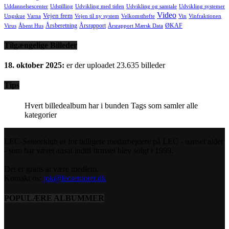
Uddannelsescenter
Udstilling
Udvikling med tiden
Udvikling og samtale
Udvikling systemer
Video
Vejen frem
Ungskue
Varna
Vejen til ny system
Velkomsthefte
Vin
Vinfraktionen
Årsberetning
Årsrapport
ØKAF
Virus
Åbent Hus
Årsrapport Mærsk Data
Tilgængelige Billeder
18. oktober 2025:
er der uploadet 23.635 billeder
Tips
Hvert billedealbum har i bunden Tags som samler alle
kategorier
LEC-Seniorklub er for tidligere medarbejdere på LEC - uanset alder
- som har været ansat indtil firmaet blev solgt i 1999.
Det er gratis at være medlem.
Kontakt os:
jok@lecseniorer.dk
POPULÆRE ALBUMMER