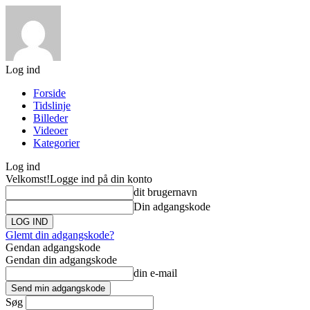
Log ind
Forside
Tidslinje
Billeder
Videoer
Kategorier
Log ind
Velkomst!
Logge ind på din konto
dit brugernavn
Din adgangskode
Glemt din adgangskode?
Gendan adgangskode
Gendan din adgangskode
din e-mail
Søg