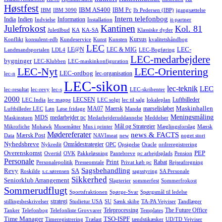
Høstfest
IBM AS400
IBM Pc
IBM
IBM 3090
Ib Pedersen (IBP)
igangsættelse
Intern telefonbog
India
Indien
Information
Indvielse
Installation
it-partner
Julefrokost
Kantinen
Kol. 81
Juletilbud
KA
KA-SA
Klassiske dyder
Kursus
Konflikt
konsulent-edb
Kundeservice
Kunst
Kunsten
kvalitetshåndbog
LEC
LEC-
LE@N
LEC & MIG
Landmandsportalen
LDL4
LEC-Bogføring
LEC-medarbejdere
bygninger
LEC-Klubben
LEC-maskinkonfiguration
LEC-Nyt
LEC-Orientering
LEC-ordbog
lec-organisation
lec-n
LEC-sikon
lec-teknik
LEC
lec-resultat
lec-revy
lec-s
LEC-skribenter
2000
LECSEN
Luftbilleder
LEC India
lec mappe
LEC solgt
lec til salg
lokaleplan
Maskinhallen
MA07
Maersk
marselisløbet
Luftbilleder LEC
Løn
Løse fridage
Mandø
Meningsmåling
MDS
medarbejder pc
Maskinstuen
Medarbejderuddannelse
Meddelser
Mål og Strategier
Mikrofiche
Mohawk
Musemåtter
Mus i printer
Mæglingsforslag
Mærsk
Mødereferater
news & FACTS
Mærsk Post
Data
NAVImeat
new
noget stort
Nyhedsbreve
Områdestrategier
Nykredit
OPC
Opsigelse
Oracle
ordreregistrering
Overenskomst
PEP
Overtid
OVK
Pakkeløsning
Pantebreve
pc arbejdsplads
Pension
Personale
Print
Rabat
Personalepolitik
Presseomtale
Privat køb pc
Rejseafregning
Sagsbehandling
Revy
SA
Roskilde
s.c.sørensen
sagsstyring
SA Personale
Sikkerhed
Seniorklub Arrangement
Slagterier
sommerfest
Sommerfrokost
Sommerudflugt
Sportsfraktionen
Spørge-Svar
Spørgsmål til ledelse
strategi
stillingsbeskrivelser
Studietur USA
SU
Sænk skibe
TA-PA Vejviser
Tandlæger
Teleprocessing
The Future Office
Tanker
Telefonbog
Telefonliste Grovvarer
Templates
Time Manager
TSO-ISPF
Timeregistrering
Trælast
tændstikæsker
UD/TD Vejviser