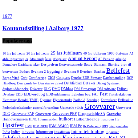
1977
Kontorudstilling i Aalborg 1977
Populære tags
25 års Jubilæum
10 års jubilæum
20 års jubilæum
40 års jubilæum
1900-Stafetten
A1
Annual Report
afdelingsstrategier
Aftaleindgåelse
afvigelser
AP Pension
arbejde
Bestyrelsen
Bangalore
Basiskartoteker
Bestyrelsesmøde
Besøg
Bidmann
Bjerring
brev til
Bøllefest
Bygning 3
bestyrelsen
Budget
Bygning 2
Bygning 6
Bytoften
Bænken
Compass
Børge Wied
Carlt
Certificering
CICS
Danske EDB-Firmaer
Databehandling
DCF
Det blå blad
Det sker
Håndbog
Den gamle by
Den stærke cirkel
Dialog Systemet
DMdata
Driften
diplomuddannelse
Disketter
DLG
DMC
DM Firmasport
DM software
Fest
EDB-ordbog
FAF
Dyrskue
EDB
EDB-uddannelse
Egholms bog
Fiskefraktionen
Flemming Herold (FMH)
Flytning
Flytteinstruks
Fodbold
Foredrag
Formularer
Fællesskue
Grovvarer
Generelle vilkår
Grovvarer
Fødselsdagskalender
generalforsamling
Grovvarer PEP
DLG
Grovvarer FAF
Gruppearbejde SA
Grovvareri
Grænseløs
hulkort
Hulkorttidende
Hannovermessen
HiNC
Hjemmesiden
husorden
Hø
Høstfest
IBM AS400
IBM Pc
IBM
IBM 3090
Ib Pedersen (IBP)
igangsættelse
Intern telefonbog
India
Indien
Information
Indvielse
Installation
it-partner
Julefrokost
Kantinen
Kol. 81