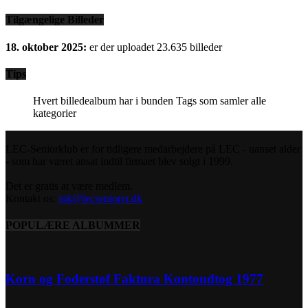
Tilgængelige Billeder
18. oktober 2025:
er der uploadet 23.635 billeder
Tips
Hvert billedealbum har i bunden Tags som samler alle
kategorier
LEC-Seniorklub er for tidligere medarbejdere på LEC - uanset alder
- som har været ansat indtil firmaet blev solgt i 1999.
Det er gratis at være medlem.
Kontakt os:
jok@lecseniorer.dk
POPULÆRE ALBUMMER
Korn og Foderstof Faktura Kontoudtog 1977