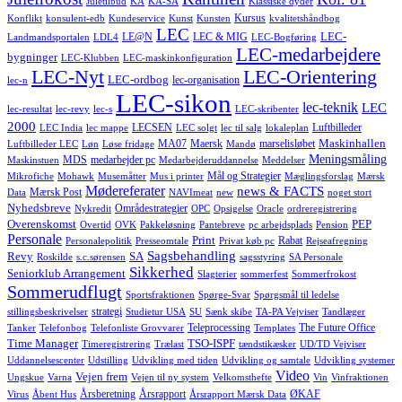
Juletilbud
KA
KA-SA
Klassiske dyder
Kursus
Konflikt
konsulent-edb
Kundeservice
Kunst
Kunsten
kvalitetshåndbog
LEC
LEC-
LE@N
LEC & MIG
Landmandsportalen
LDL4
LEC-Bogføring
LEC-medarbejdere
bygninger
LEC-Klubben
LEC-maskinkonfiguration
LEC-Nyt
LEC-Orientering
LEC-ordbog
lec-organisation
lec-n
LEC-sikon
lec-teknik
LEC
lec-resultat
lec-revy
lec-s
LEC-skribenter
2000
LECSEN
Luftbilleder
LEC India
lec mappe
LEC solgt
lec til salg
lokaleplan
Maskinhallen
MA07
Maersk
marselisløbet
Luftbilleder LEC
Løn
Løse fridage
Mandø
Meningsmåling
MDS
medarbejder pc
Maskinstuen
Medarbejderuddannelse
Meddelser
Mål og Strategier
Mikrofiche
Mohawk
Musemåtter
Mus i printer
Mæglingsforslag
Mærsk
Mødereferater
news & FACTS
Mærsk Post
Data
NAVImeat
new
noget stort
Nyhedsbreve
Områdestrategier
Nykredit
OPC
Opsigelse
Oracle
ordreregistrering
Overenskomst
PEP
Overtid
OVK
Pakkeløsning
Pantebreve
pc arbejdsplads
Pension
Personale
Print
Rabat
Personalepolitik
Presseomtale
Privat køb pc
Rejseafregning
Sagsbehandling
Revy
SA
Roskilde
s.c.sørensen
sagsstyring
SA Personale
Sikkerhed
Seniorklub Arrangement
Slagterier
sommerfest
Sommerfrokost
Sommerudflugt
Sportsfraktionen
Spørge-Svar
Spørgsmål til ledelse
strategi
stillingsbeskrivelser
Studietur USA
SU
Sænk skibe
TA-PA Vejviser
Tandlæger
Teleprocessing
The Future Office
Tanker
Telefonbog
Telefonliste Grovvarer
Templates
Time Manager
TSO-ISPF
Timeregistrering
Trælast
tændstikæsker
UD/TD Vejviser
Uddannelsescenter
Udstilling
Udvikling med tiden
Udvikling og samtale
Udvikling systemer
Video
Vejen frem
Ungskue
Varna
Vejen til ny system
Velkomsthefte
Vin
Vinfraktionen
Årsberetning
Årsrapport
ØKAF
Virus
Åbent Hus
Årsrapport Mærsk Data