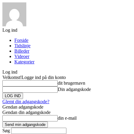
Log ind
Forside
Tidslinje
Billeder
Videoer
Kategorier
Log ind
Velkomst!
Logge ind på din konto
dit brugernavn
Din adgangskode
Glemt din adgangskode?
Gendan adgangskode
Gendan din adgangskode
din e-mail
Søg