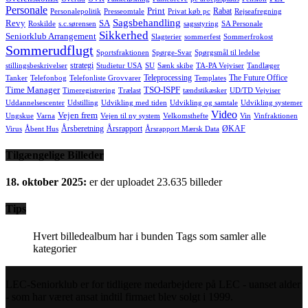
Personale
Print
Rabat
Personalepolitik
Presseomtale
Privat køb pc
Rejseafregning
Sagsbehandling
Revy
SA
Roskilde
s.c.sørensen
sagsstyring
SA Personale
Sikkerhed
Seniorklub Arrangement
Slagterier
sommerfest
Sommerfrokost
Sommerudflugt
Sportsfraktionen
Spørge-Svar
Spørgsmål til ledelse
strategi
stillingsbeskrivelser
Studietur USA
SU
Sænk skibe
TA-PA Vejviser
Tandlæger
Teleprocessing
The Future Office
Tanker
Telefonbog
Telefonliste Grovvarer
Templates
Time Manager
TSO-ISPF
Timeregistrering
Trælast
tændstikæsker
UD/TD Vejviser
Uddannelsescenter
Udstilling
Udvikling med tiden
Udvikling og samtale
Udvikling systemer
Video
Vejen frem
Ungskue
Varna
Vejen til ny system
Velkomsthefte
Vin
Vinfraktionen
Årsberetning
Årsrapport
ØKAF
Virus
Åbent Hus
Årsrapport Mærsk Data
Tilgængelige Billeder
18. oktober 2025:
er der uploadet 23.635 billeder
Tips
Hvert billedealbum har i bunden Tags som samler alle
kategorier
LEC-Seniorklub er for tidligere medarbejdere på LEC - uanset alder
- som har været ansat indtil firmaet blev solgt i 1999.