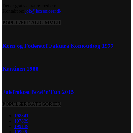
Det er gratis at være medlem.
Kontakt os:
jok@lecseniorer.dk
POPULÆRE ALBUMMER
Korn og Foderstof Faktura Kontoudtog 1977
Kantinen 1988
Julefrokost Bowl’n’Fun 2015
POPULÆR KATEGORIER
1988
41
1978
39
1991
39
1999
38