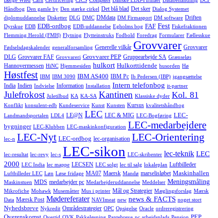
Compass
Børge Wied
Carlt
Certificering
CICS
Danske EDB-Firmaer
Databehandling
DCF
Det blå blad
Det sker
Håndbog
Den gamle by
Den stærke cirkel
Dialog Systemet
DMdata
Driften
diplomuddannelse
Disketter
DLG
DMC
DM Firmasport
DM software
Fest
EDB-ordbog
FAF
Dyrskue
EDB
EDB-uddannelse
Egholms bog
Fiskefraktionen
Flemming Herold (FMH)
Flytning
Flytteinstruks
Fodbold
Foredrag
Formularer
Fællesskue
Grovvarer
Generelle vilkår
Grovvarer
Fødselsdagskalender
generalforsamling
Grovvarer PEP
DLG
Grovvarer FAF
Gruppearbejde SA
Grovvareri
Grænseløs
hulkort
Hulkorttidende
Hannovermessen
HiNC
Hjemmesiden
husorden
Hø
Høstfest
IBM AS400
IBM Pc
IBM
IBM 3090
Ib Pedersen (IBP)
igangsættelse
Intern telefonbog
India
Indien
Information
Indvielse
Installation
it-partner
Julefrokost
Kantinen
Kol. 81
Juletilbud
KA
KA-SA
Klassiske dyder
Kursus
Konflikt
konsulent-edb
Kundeservice
Kunst
Kunsten
kvalitetshåndbog
LEC
LEC-
LE@N
LEC & MIG
Landmandsportalen
LDL4
LEC-Bogføring
LEC-medarbejdere
bygninger
LEC-Klubben
LEC-maskinkonfiguration
LEC-Nyt
LEC-Orientering
LEC-ordbog
lec-organisation
lec-n
LEC-sikon
lec-teknik
LEC
lec-resultat
lec-revy
lec-s
LEC-skribenter
2000
LECSEN
Luftbilleder
LEC India
lec mappe
LEC solgt
lec til salg
lokaleplan
Maskinhallen
MA07
Maersk
marselisløbet
Luftbilleder LEC
Løn
Løse fridage
Mandø
Meningsmåling
MDS
medarbejder pc
Maskinstuen
Medarbejderuddannelse
Meddelser
Mål og Strategier
Mikrofiche
Mohawk
Musemåtter
Mus i printer
Mæglingsforslag
Mærsk
Mødereferater
news & FACTS
Mærsk Post
Data
NAVImeat
new
noget stort
Nyhedsbreve
Områdestrategier
Nykredit
OPC
Opsigelse
Oracle
ordreregistrering
Overenskomst
PEP
Overtid
OVK
Pakkeløsning
Pantebreve
pc arbejdsplads
Pension