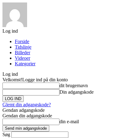
Log ind
Forside
Tidslinje
Billeder
Videoer
Kategorier
Log ind
Velkomst!
Logge ind på din konto
dit brugernavn
Din adgangskode
Glemt din adgangskode?
Gendan adgangskode
Gendan din adgangskode
din e-mail
Søg