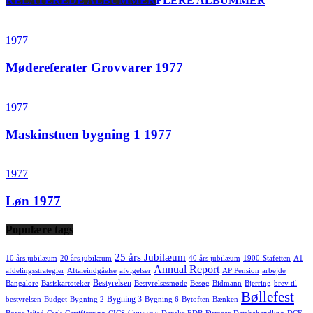
RELATEREDE ALBUMMER
FLERE ALBUMMER
1977
Mødereferater Grovvarer 1977
1977
Maskinstuen bygning 1 1977
1977
Løn 1977
Populære tags
25 års Jubilæum
10 års jubilæum
20 års jubilæum
40 års jubilæum
1900-Stafetten
A1
Annual Report
afdelingsstrategier
Aftaleindgåelse
afvigelser
AP Pension
arbejde
Bestyrelsen
Bangalore
Basiskartoteker
Bestyrelsesmøde
Besøg
Bidmann
Bjerring
brev til
Bøllefest
Bygning 3
bestyrelsen
Budget
Bygning 2
Bygning 6
Bytoften
Bænken