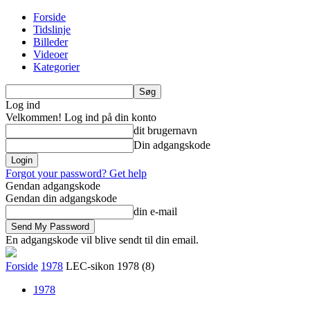
Forside
Tidslinje
Billeder
Videoer
Kategorier
Log ind
Velkommen! Log ind på din konto
dit brugernavn
Din adgangskode
Forgot your password? Get help
Gendan adgangskode
Gendan din adgangskode
din e-mail
En adgangskode vil blive sendt til din email.
Forside
1978
LEC-sikon 1978 (8)
1978