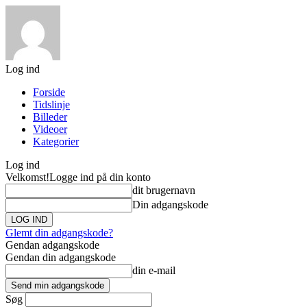
Log ind
Forside
Tidslinje
Billeder
Videoer
Kategorier
Log ind
Velkomst!
Logge ind på din konto
dit brugernavn
Din adgangskode
Glemt din adgangskode?
Gendan adgangskode
Gendan din adgangskode
din e-mail
Søg