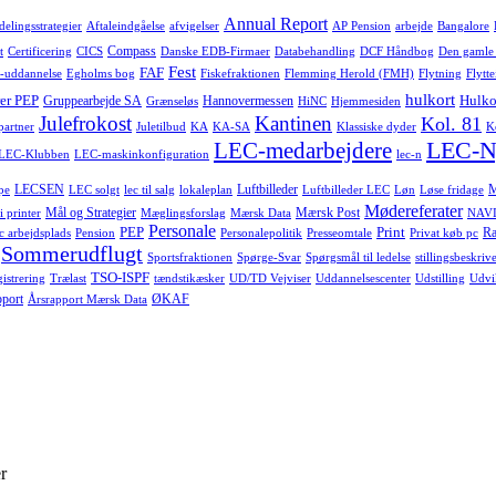
Annual Report
delingsstrategier
Aftaleindgåelse
afvigelser
AP Pension
arbejde
Bangalore
Compass
t
Certificering
CICS
Danske EDB-Firmaer
Databehandling
DCF Håndbog
Den gamle
Fest
FAF
-uddannelse
Egholms bog
Fiskefraktionen
Flemming Herold (FMH)
Flytning
Flytte
hulkort
er PEP
Hulko
Gruppearbejde SA
Hannovermessen
Grænseløs
HiNC
Hjemmesiden
Julefrokost
Kantinen
Kol. 81
-partner
Juletilbud
KA
KA-SA
Klassiske dyder
K
LEC-N
LEC-medarbejdere
LEC-Klubben
LEC-maskinkonfiguration
lec-n
LECSEN
Luftbilleder
pe
LEC solgt
lec til salg
lokaleplan
Luftbilleder LEC
Løn
Løse fridage
Mødereferater
Mål og Strategier
Mærsk Post
i printer
Mæglingsforslag
Mærsk Data
NAVI
Personale
PEP
Print
Ra
c arbejdsplads
Pension
Personalepolitik
Presseomtale
Privat køb pc
Sommerudflugt
Sportsfraktionen
Spørge-Svar
Spørgsmål til ledelse
stillingsbeskrive
TSO-ISPF
istrering
Trælast
tændstikæsker
UD/TD Vejviser
Uddannelsescenter
Udstilling
Udvi
pport
ØKAF
Årsrapport Mærsk Data
r