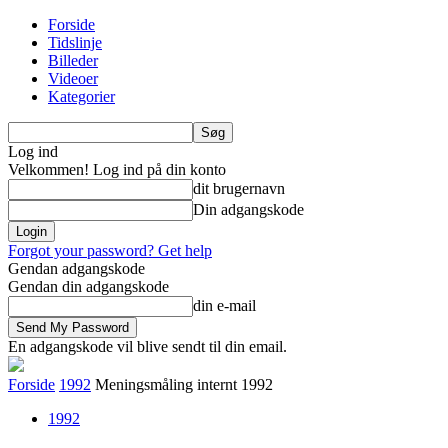
Forside
Tidslinje
Billeder
Videoer
Kategorier
Log ind
Velkommen! Log ind på din konto
dit brugernavn
Din adgangskode
Forgot your password? Get help
Gendan adgangskode
Gendan din adgangskode
din e-mail
En adgangskode vil blive sendt til din email.
Forside
1992
Meningsmåling internt 1992
1992