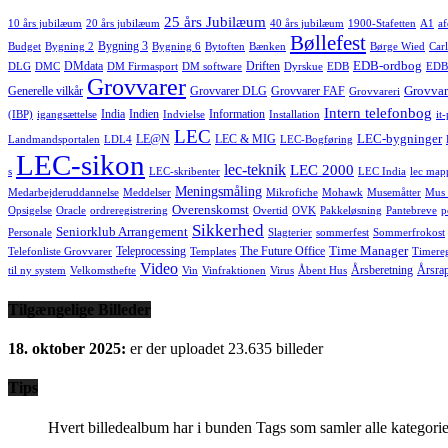
25 års Jubilæum
10 års jubilæum
20 års jubilæum
40 års jubilæum
1900-Stafetten
A1
af
Bøllefest
Bygning 3
Budget
Bygning 2
Bygning 6
Bytoften
Bænken
Børge Wied
Carl
EDB-ordbog
DMdata
Driften
DLG
DMC
DM Firmasport
DM software
Dyrskue
EDB
EDB
Grovvarer
Grovvar
Generelle vilkår
Grovvarer DLG
Grovvarer FAF
Grovvareri
Intern telefonbog
India
Indien
Information
(IBP)
igangsættelse
Indvielse
Installation
it
LEC
LEC-bygninger
LE@N
LEC & MIG
Landmandsportalen
LDL4
LEC-Bogføring
LEC-sikon
lec-teknik
LEC 2000
s
LEC-skribenter
LEC India
lec map
Meningsmåling
Medarbejderuddannelse
Meddelser
Mikrofiche
Mohawk
Musemåtter
Mus 
Overenskomst
Opsigelse
Oracle
ordreregistrering
Overtid
OVK
Pakkeløsning
Pantebreve
p
Sikkerhed
Seniorklub Arrangement
Personale
Slagterier
sommerfest
Sommerfrokost
Time Manager
Teleprocessing
The Future Office
Telefonliste Grovvarer
Templates
Timereg
Video
Årsberetning
Årsra
til ny system
Velkomsthefte
Vin
Vinfraktionen
Virus
Åbent Hus
Tilgængelige Billeder
18. oktober 2025:
er der uploadet 23.635 billeder
Tips
Hvert billedealbum har i bunden Tags som samler alle kategorie