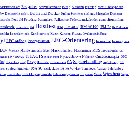
Bestyrelsen
Basiskartoteker
Bestyrelsesmøde
Besøg
Bidmann
Bjerring
brev til bestyrelsen
Det blå blad
Det sker
 by
Den stærke cirkel
Dialog Systemet
diplomuddannelse
Disketter
instruks
Fodbold
Foredrag
Formularer
Fællesskue
Fødselsdagskalender
generalforsamling
Høstfest
rttidende
IBM AS400
IBM Pc
husorden
Hø
IBM
IBM 3090
Ib Pedersen
Kursus
onflikt
konsulent-edb
Kundeservice
Kunst
Kunsten
kvalitetshåndbog
yt
LEC-Orientering
LEC-ordbog
lec-organisation
lec-resultat
lec-revy
lec-
Maskinhallen
MA07
Maersk
marselisløbet
MDS
medarbejder pc
Mandø
Maskinstuen
news & FACTS
Nyhedsbreve
Områdestrategier
meat
new
noget stort
Nykredit
OPC
Sagsbehandling
Revy
SA
bat
Rejseafregning
Roskilde
s.c.sørensen
sagsstyring
SA
strategi
lser
Studietur USA
SU
Sænk skibe
TA-PA Vejviser
Tandlæger
Tanker
Telefonbog
Vejen frem
kling med tiden
Udvikling og samtale
Udvikling systemer
Ungskue
Varna
Vejen