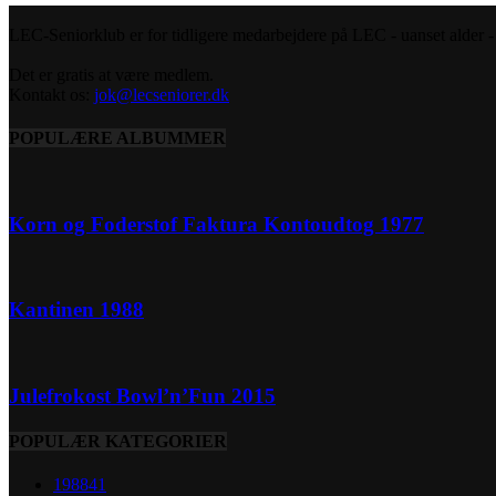
LEC-Seniorklub er for tidligere medarbejdere på LEC - uanset alder - s
Det er gratis at være medlem.
Kontakt os:
jok@lecseniorer.dk
POPULÆRE ALBUMMER
Korn og Foderstof Faktura Kontoudtog 1977
Kantinen 1988
Julefrokost Bowl’n’Fun 2015
POPULÆR KATEGORIER
1988
41