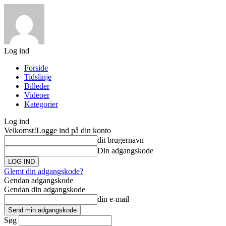
Log ind
Forside
Tidslinje
Billeder
Videoer
Kategorier
Log ind
Velkomst!
Logge ind på din konto
dit brugernavn
Din adgangskode
Glemt din adgangskode?
Gendan adgangskode
Gendan din adgangskode
din e-mail
Søg