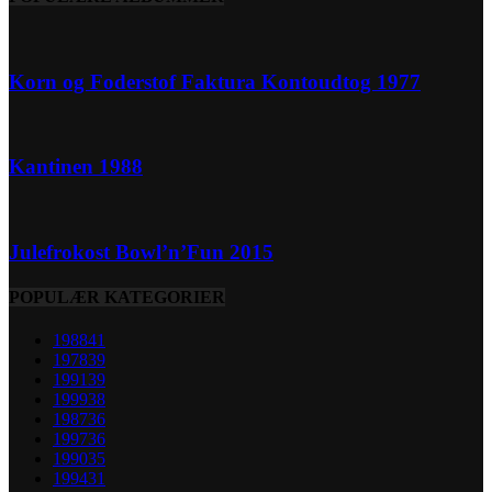
Korn og Foderstof Faktura Kontoudtog 1977
Kantinen 1988
Julefrokost Bowl’n’Fun 2015
POPULÆR KATEGORIER
1988
41
1978
39
1991
39
1999
38
1987
36
1997
36
1990
35
1994
31