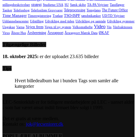
strategi
stillingsbeskrivelser
Studietur USA
SU
Sænk skibe
TA-PA Vejviser
Tandlæger
Teleprocessing
The Future Office
Tanker
Telefonbog
Telefonliste Grovvarer
Templates
Time Manager
TSO-ISPF
Timeregistrering
Trælast
tændstikæsker
UD/TD Vejviser
Uddannelsescenter
Udstilling
Udvikling med tiden
Udvikling og samtale
Udvikling systemer
Video
Vejen frem
Ungskue
Varna
Vejen til ny system
Velkomsthefte
Vin
Vinfraktionen
Årsberetning
Årsrapport
ØKAF
Virus
Åbent Hus
Årsrapport Mærsk Data
Tilgængelige Billeder
18. oktober 2025:
er der uploadet 23.635 billeder
Tips
Hvert billedealbum har i bunden Tags som samler alle
kategorier
LEC-Seniorklub er for tidligere medarbejdere på LEC - uanset alder
- som har været ansat indtil firmaet blev solgt i 1999.
Det er gratis at være medlem.
Kontakt os:
jok@lecseniorer.dk
POPULÆRE ALBUMMER