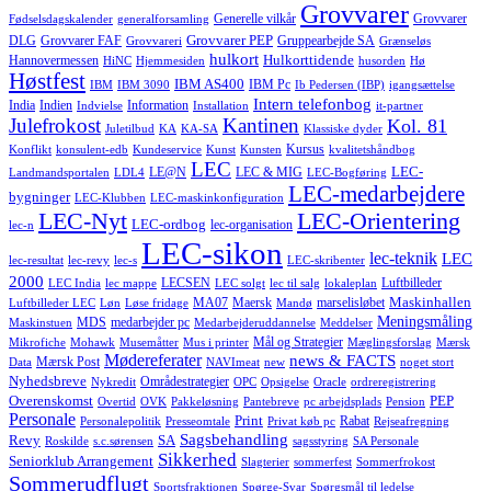
Grovvarer
Generelle vilkår
Grovvarer
Fødselsdagskalender
generalforsamling
Grovvarer PEP
DLG
Grovvarer FAF
Gruppearbejde SA
Grovvareri
Grænseløs
hulkort
Hulkorttidende
Hannovermessen
HiNC
Hjemmesiden
husorden
Hø
Høstfest
IBM AS400
IBM Pc
IBM
IBM 3090
Ib Pedersen (IBP)
igangsættelse
Intern telefonbog
India
Indien
Information
Indvielse
Installation
it-partner
Julefrokost
Kantinen
Kol. 81
Juletilbud
KA
KA-SA
Klassiske dyder
Kursus
Konflikt
konsulent-edb
Kundeservice
Kunst
Kunsten
kvalitetshåndbog
LEC
LEC-
LE@N
LEC & MIG
Landmandsportalen
LDL4
LEC-Bogføring
LEC-medarbejdere
bygninger
LEC-Klubben
LEC-maskinkonfiguration
LEC-Nyt
LEC-Orientering
LEC-ordbog
lec-organisation
lec-n
LEC-sikon
lec-teknik
LEC
lec-resultat
lec-revy
lec-s
LEC-skribenter
2000
LECSEN
Luftbilleder
LEC India
lec mappe
LEC solgt
lec til salg
lokaleplan
Maskinhallen
MA07
Maersk
marselisløbet
Luftbilleder LEC
Løn
Løse fridage
Mandø
Meningsmåling
MDS
medarbejder pc
Maskinstuen
Medarbejderuddannelse
Meddelser
Mål og Strategier
Mikrofiche
Mohawk
Musemåtter
Mus i printer
Mæglingsforslag
Mærsk
Mødereferater
news & FACTS
Mærsk Post
Data
NAVImeat
new
noget stort
Nyhedsbreve
Områdestrategier
Nykredit
OPC
Opsigelse
Oracle
ordreregistrering
Overenskomst
PEP
Overtid
OVK
Pakkeløsning
Pantebreve
pc arbejdsplads
Pension
Personale
Print
Rabat
Personalepolitik
Presseomtale
Privat køb pc
Rejseafregning
Sagsbehandling
Revy
SA
Roskilde
s.c.sørensen
sagsstyring
SA Personale
Sikkerhed
Seniorklub Arrangement
Slagterier
sommerfest
Sommerfrokost
Sommerudflugt
Sportsfraktionen
Spørge-Svar
Spørgsmål til ledelse