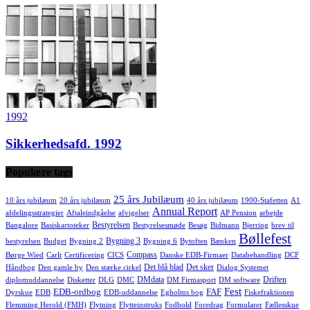
1992
Sikkerhedsafd. 1992
Populære tags
25 års Jubilæum
10 års jubilæum
20 års jubilæum
40 års jubilæum
1900-Stafetten
A1
Annual Report
afdelingsstrategier
Aftaleindgåelse
afvigelser
AP Pension
arbejde
Bestyrelsen
Bangalore
Basiskartoteker
Bestyrelsesmøde
Besøg
Bidmann
Bjerring
brev til
Bøllefest
Bygning 3
bestyrelsen
Budget
Bygning 2
Bygning 6
Bytoften
Bænken
Compass
Børge Wied
Carlt
Certificering
CICS
Danske EDB-Firmaer
Databehandling
DCF
Det blå blad
Det sker
Håndbog
Den gamle by
Den stærke cirkel
Dialog Systemet
DMdata
Driften
diplomuddannelse
Disketter
DLG
DMC
DM Firmasport
DM software
Fest
EDB-ordbog
FAF
Dyrskue
EDB
EDB-uddannelse
Egholms bog
Fiskefraktionen
Flemming Herold (FMH)
Flytning
Flytteinstruks
Fodbold
Foredrag
Formularer
Fællesskue