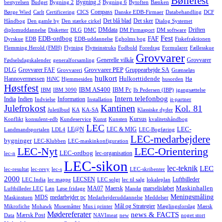
Bøllefest
Bygning 3
bestyrelsen
Budget
Bygning 2
Bygning 6
Bytoften
Bænken
Compass
Børge Wied
Carlt
Certificering
CICS
Danske EDB-Firmaer
Databehandling
DCF
Det blå blad
Det sker
Håndbog
Den gamle by
Den stærke cirkel
Dialog Systemet
DMdata
Driften
diplomuddannelse
Disketter
DLG
DMC
DM Firmasport
DM software
Fest
EDB-ordbog
FAF
Dyrskue
EDB
EDB-uddannelse
Egholms bog
Fiskefraktionen
Flemming Herold (FMH)
Flytning
Flytteinstruks
Fodbold
Foredrag
Formularer
Fællesskue
Grovvarer
Generelle vilkår
Grovvarer
Fødselsdagskalender
generalforsamling
Grovvarer PEP
DLG
Grovvarer FAF
Gruppearbejde SA
Grovvareri
Grænseløs
hulkort
Hulkorttidende
Hannovermessen
HiNC
Hjemmesiden
husorden
Hø
Høstfest
IBM AS400
IBM Pc
IBM
IBM 3090
Ib Pedersen (IBP)
igangsættelse
Intern telefonbog
India
Indien
Information
Indvielse
Installation
it-partner
Julefrokost
Kantinen
Kol. 81
Juletilbud
KA
KA-SA
Klassiske dyder
Kursus
Konflikt
konsulent-edb
Kundeservice
Kunst
Kunsten
kvalitetshåndbog
LEC
LEC-
LE@N
LEC & MIG
Landmandsportalen
LDL4
LEC-Bogføring
LEC-medarbejdere
bygninger
LEC-Klubben
LEC-maskinkonfiguration
LEC-Nyt
LEC-Orientering
LEC-ordbog
lec-organisation
lec-n
LEC-sikon
lec-teknik
LEC
lec-resultat
lec-revy
lec-s
LEC-skribenter
2000
LECSEN
Luftbilleder
LEC India
lec mappe
LEC solgt
lec til salg
lokaleplan
Maskinhallen
MA07
Maersk
marselisløbet
Luftbilleder LEC
Løn
Løse fridage
Mandø
Meningsmåling
MDS
medarbejder pc
Maskinstuen
Medarbejderuddannelse
Meddelser
Mål og Strategier
Mikrofiche
Mohawk
Musemåtter
Mus i printer
Mæglingsforslag
Mærsk
Mødereferater
news & FACTS
Mærsk Post
Data
NAVImeat
new
noget stort