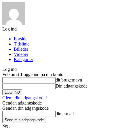
Log ind
Forside
Tidslinje
Billeder
Videoer
Kategorier
Log ind
Velkomst!
Logge ind på din konto
dit brugernavn
Din adgangskode
Glemt din adgangskode?
Gendan adgangskode
Gendan din adgangskode
din e-mail
Søg