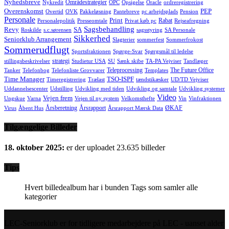
Nyhedsbreve
Områdestrategier
Nykredit
OPC
Opsigelse
Oracle
ordreregistrering
Overenskomst
PEP
Overtid
OVK
Pakkeløsning
Pantebreve
pc arbejdsplads
Pension
Personale
Print
Rabat
Personalepolitik
Presseomtale
Privat køb pc
Rejseafregning
Sagsbehandling
Revy
SA
Roskilde
s.c.sørensen
sagsstyring
SA Personale
Sikkerhed
Seniorklub Arrangement
Slagterier
sommerfest
Sommerfrokost
Sommerudflugt
Sportsfraktionen
Spørge-Svar
Spørgsmål til ledelse
strategi
stillingsbeskrivelser
Studietur USA
SU
Sænk skibe
TA-PA Vejviser
Tandlæger
Teleprocessing
The Future Office
Tanker
Telefonbog
Telefonliste Grovvarer
Templates
Time Manager
TSO-ISPF
Timeregistrering
Trælast
tændstikæsker
UD/TD Vejviser
Uddannelsescenter
Udstilling
Udvikling med tiden
Udvikling og samtale
Udvikling systemer
Video
Vejen frem
Ungskue
Varna
Vejen til ny system
Velkomsthefte
Vin
Vinfraktionen
Årsberetning
Årsrapport
ØKAF
Virus
Åbent Hus
Årsrapport Mærsk Data
Tilgængelige Billeder
18. oktober 2025:
er der uploadet 23.635 billeder
Tips
Hvert billedealbum har i bunden Tags som samler alle
kategorier
LEC-Seniorklub er for tidligere medarbejdere på LEC - uanset alder