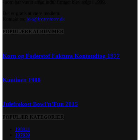
- som har været ansat indtil firmaet blev solgt i 1999.
Det er gratis at være medlem.
Kontakt os:
jok@lecseniorer.dk
POPULÆRE ALBUMMER
Korn og Foderstof Faktura Kontoudtog 1977
Kantinen 1988
Julefrokost Bowl’n’Fun 2015
POPULÆR KATEGORIER
1988
41
1978
39