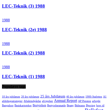
LEC-Teknik (3) 1988
1988
LEC-Teknik (2e) 1988
1988
LEC-Teknik (2) 1988
1988
LEC-Teknik (1) 1988
Populære tags
25 års Jubilæum
10 års jubilæum
20 års jubilæum
40 års jubilæum
1900-Stafetten
A1
Annual Report
afdelingsstrategier
Aftaleindgåelse
afvigelser
AP Pension
arbejde
Bestyrelsen
Bangalore
Basiskartoteker
Bestyrelsesmøde
Besøg
Bidmann
Bjerring
brev til