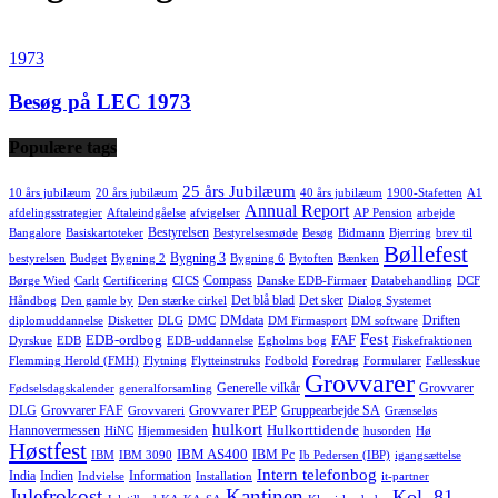
1973
Besøg på LEC 1973
Populære tags
25 års Jubilæum
10 års jubilæum
20 års jubilæum
40 års jubilæum
1900-Stafetten
A1
Annual Report
afdelingsstrategier
Aftaleindgåelse
afvigelser
AP Pension
arbejde
Bestyrelsen
Bangalore
Basiskartoteker
Bestyrelsesmøde
Besøg
Bidmann
Bjerring
brev til
Bøllefest
Bygning 3
bestyrelsen
Budget
Bygning 2
Bygning 6
Bytoften
Bænken
Compass
Børge Wied
Carlt
Certificering
CICS
Danske EDB-Firmaer
Databehandling
DCF
Det blå blad
Det sker
Håndbog
Den gamle by
Den stærke cirkel
Dialog Systemet
DMdata
Driften
diplomuddannelse
Disketter
DLG
DMC
DM Firmasport
DM software
Fest
EDB-ordbog
FAF
Dyrskue
EDB
EDB-uddannelse
Egholms bog
Fiskefraktionen
Flemming Herold (FMH)
Flytning
Flytteinstruks
Fodbold
Foredrag
Formularer
Fællesskue
Grovvarer
Generelle vilkår
Grovvarer
Fødselsdagskalender
generalforsamling
Grovvarer PEP
DLG
Grovvarer FAF
Gruppearbejde SA
Grovvareri
Grænseløs
hulkort
Hulkorttidende
Hannovermessen
HiNC
Hjemmesiden
husorden
Hø
Høstfest
IBM AS400
IBM Pc
IBM
IBM 3090
Ib Pedersen (IBP)
igangsættelse
Intern telefonbog
India
Indien
Information
Indvielse
Installation
it-partner
Julefrokost
Kantinen
Kol. 81