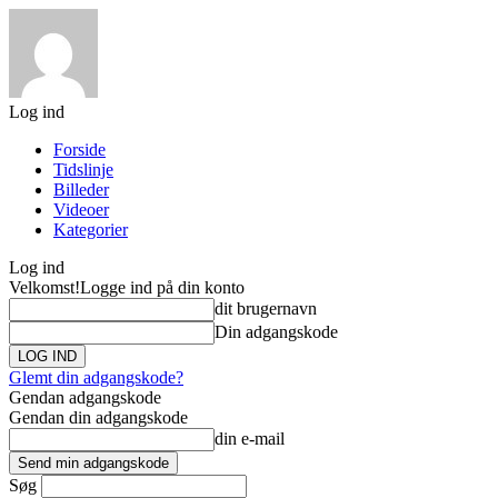
Log ind
Forside
Tidslinje
Billeder
Videoer
Kategorier
Log ind
Velkomst!
Logge ind på din konto
dit brugernavn
Din adgangskode
Glemt din adgangskode?
Gendan adgangskode
Gendan din adgangskode
din e-mail
Søg