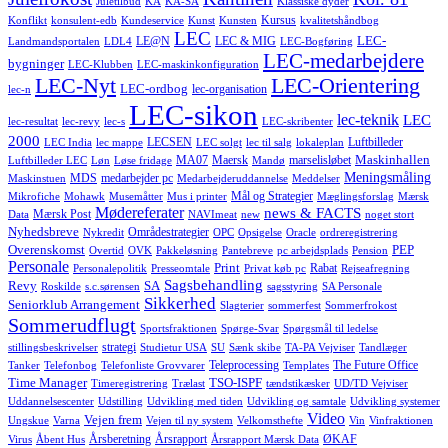
Juletilbud
KA
KA-SA
Klassiske dyder
Kursus
Konflikt
konsulent-edb
Kundeservice
Kunst
Kunsten
kvalitetshåndbog
LEC
LEC-
LE@N
LEC & MIG
Landmandsportalen
LDL4
LEC-Bogføring
LEC-medarbejdere
bygninger
LEC-Klubben
LEC-maskinkonfiguration
LEC-Nyt
LEC-Orientering
LEC-ordbog
lec-organisation
lec-n
LEC-sikon
lec-teknik
LEC
lec-resultat
lec-revy
lec-s
LEC-skribenter
2000
LECSEN
Luftbilleder
LEC India
lec mappe
LEC solgt
lec til salg
lokaleplan
Maskinhallen
MA07
Maersk
marselisløbet
Luftbilleder LEC
Løn
Løse fridage
Mandø
Meningsmåling
MDS
medarbejder pc
Maskinstuen
Medarbejderuddannelse
Meddelser
Mål og Strategier
Mikrofiche
Mohawk
Musemåtter
Mus i printer
Mæglingsforslag
Mærsk
Mødereferater
news & FACTS
Mærsk Post
Data
NAVImeat
new
noget stort
Nyhedsbreve
Områdestrategier
Nykredit
OPC
Opsigelse
Oracle
ordreregistrering
Overenskomst
PEP
Overtid
OVK
Pakkeløsning
Pantebreve
pc arbejdsplads
Pension
Personale
Print
Rabat
Personalepolitik
Presseomtale
Privat køb pc
Rejseafregning
Sagsbehandling
Revy
SA
Roskilde
s.c.sørensen
sagsstyring
SA Personale
Sikkerhed
Seniorklub Arrangement
Slagterier
sommerfest
Sommerfrokost
Sommerudflugt
Sportsfraktionen
Spørge-Svar
Spørgsmål til ledelse
strategi
stillingsbeskrivelser
Studietur USA
SU
Sænk skibe
TA-PA Vejviser
Tandlæger
Teleprocessing
The Future Office
Tanker
Telefonbog
Telefonliste Grovvarer
Templates
Time Manager
TSO-ISPF
Timeregistrering
Trælast
tændstikæsker
UD/TD Vejviser
Uddannelsescenter
Udstilling
Udvikling med tiden
Udvikling og samtale
Udvikling systemer
Video
Vejen frem
Ungskue
Varna
Vejen til ny system
Velkomsthefte
Vin
Vinfraktionen
Årsberetning
Årsrapport
ØKAF
Virus
Åbent Hus
Årsrapport Mærsk Data