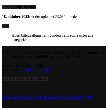
Tilgængelige Billeder
18. oktober 2025:
er der uploadet 23.635 billeder
Tips
Hvert billedealbum har i bunden Tags som samler alle
kategorier
LEC-Seniorklub er for tidligere medarbejdere på LEC - uanset alder
- som har været ansat indtil firmaet blev solgt i 1999.
Det er gratis at være medlem.
Kontakt os:
jok@lecseniorer.dk
POPULÆRE ALBUMMER
Korn og Foderstof Faktura Kontoudtog 1977