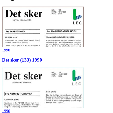
1990
Det sker (133) 1990
1990