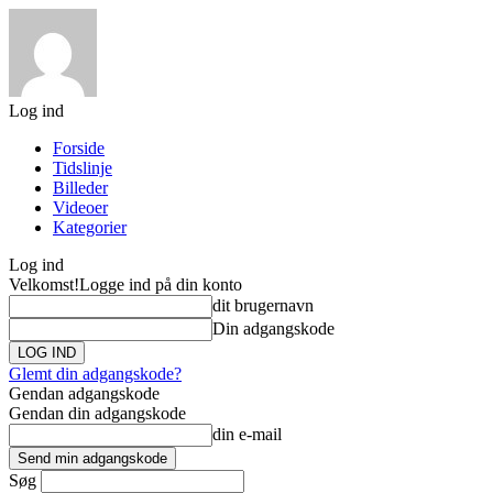
Log ind
Forside
Tidslinje
Billeder
Videoer
Kategorier
Log ind
Velkomst!
Logge ind på din konto
dit brugernavn
Din adgangskode
Glemt din adgangskode?
Gendan adgangskode
Gendan din adgangskode
din e-mail
Søg