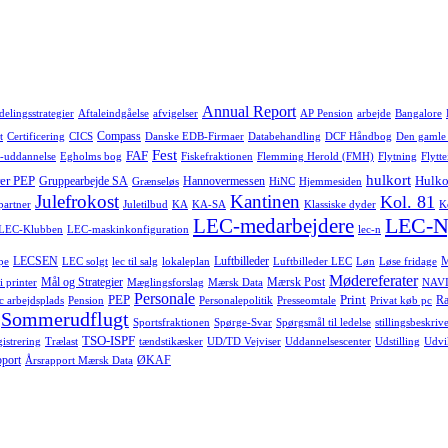
Annual Report
delingsstrategier
Aftaleindgåelse
afvigelser
AP Pension
arbejde
Bangalore
Compass
t
Certificering
CICS
Danske EDB-Firmaer
Databehandling
DCF Håndbog
Den gamle
Fest
FAF
-uddannelse
Egholms bog
Fiskefraktionen
Flemming Herold (FMH)
Flytning
Flytte
hulkort
er PEP
Hulko
Gruppearbejde SA
Hannovermessen
Grænseløs
HiNC
Hjemmesiden
Julefrokost
Kantinen
Kol. 81
-partner
Juletilbud
KA
KA-SA
Klassiske dyder
K
LEC-N
LEC-medarbejdere
LEC-Klubben
LEC-maskinkonfiguration
lec-n
LECSEN
Luftbilleder
pe
LEC solgt
lec til salg
lokaleplan
Luftbilleder LEC
Løn
Løse fridage
Mødereferater
Mål og Strategier
Mærsk Post
i printer
Mæglingsforslag
Mærsk Data
NAVI
Personale
PEP
Print
Ra
c arbejdsplads
Pension
Personalepolitik
Presseomtale
Privat køb pc
Sommerudflugt
Sportsfraktionen
Spørge-Svar
Spørgsmål til ledelse
stillingsbeskrive
TSO-ISPF
istrering
Trælast
tændstikæsker
UD/TD Vejviser
Uddannelsescenter
Udstilling
Udvi
pport
ØKAF
Årsrapport Mærsk Data