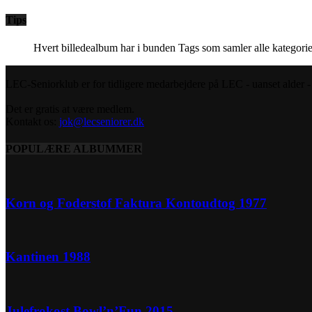
Tips
Hvert billedealbum har i bunden Tags som samler alle kategorie
LEC-Seniorklub er for tidligere medarbejdere på LEC - uanset alder - s
Det er gratis at være medlem.
Kontakt os:
jok@lecseniorer.dk
POPULÆRE ALBUMMER
Korn og Foderstof Faktura Kontoudtog 1977
Kantinen 1988
Julefrokost Bowl’n’Fun 2015