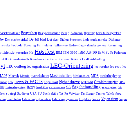
Bestyrelsen
Basiskartoteker
Bestyrelsesmøde
Besøg
Bidmann
Bjerring
brev til bestyrelsen
Det blå blad
Det sker
 by
Den stærke cirkel
Dialog Systemet
diplomuddannelse
Disketter
instruks
Fodbold
Foredrag
Formularer
Fællesskue
Fødselsdagskalender
generalforsamling
Høstfest
rttidende
IBM AS400
IBM Pc
husorden
Hø
IBM
IBM 3090
Ib Pedersen
Kursus
onflikt
konsulent-edb
Kundeservice
Kunst
Kunsten
kvalitetshåndbog
yt
LEC-Orientering
LEC-ordbog
lec-organisation
lec-resultat
lec-revy
lec-
Maskinhallen
MA07
Maersk
marselisløbet
MDS
medarbejder pc
Mandø
Maskinstuen
news & FACTS
Nyhedsbreve
Områdestrategier
meat
new
noget stort
Nykredit
OPC
Sagsbehandling
Revy
SA
bat
Rejseafregning
Roskilde
s.c.sørensen
sagsstyring
SA
strategi
lser
Studietur USA
SU
Sænk skibe
TA-PA Vejviser
Tandlæger
Tanker
Telefonbog
Vejen frem
kling med tiden
Udvikling og samtale
Udvikling systemer
Ungskue
Varna
Vejen