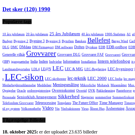
Det sker (120) 1990
Populære tags
25 års Jubilæum
10 års jubilæum
20 års jubilæum
40 års jubilæum
1900-Stafetten
A1
af
Bøllefest
Bygning 3
Budget
Bygning 2
Bygning 6
Bytoften
Bænken
Børge Wied
Carl
EDB-ordbog
DMdata
Driften
DLG
DMC
DM Firmasport
DM software
Dyrskue
EDB
EDB
Grovvarer
Grovvar
Generelle vilkår
Grovvarer DLG
Grovvarer FAF
Grovvareri
Intern telefonbog
India
Indien
Information
(IBP)
igangsættelse
Indvielse
Installation
it
LEC
LEC-bygninger
LE@N
LEC & MIG
Landmandsportalen
LDL4
LEC-Bogføring
LEC-sikon
lec-teknik
LEC 2000
s
LEC-skribenter
LEC India
lec map
Meningsmåling
Medarbejderuddannelse
Meddelser
Mikrofiche
Mohawk
Musemåtter
Mus 
Overenskomst
Opsigelse
Oracle
ordreregistrering
Overtid
OVK
Pakkeløsning
Pantebreve
p
Sikkerhed
Seniorklub Arrangement
Personale
Slagterier
sommerfest
Sommerfrokost
Time Manager
Teleprocessing
The Future Office
Telefonliste Grovvarer
Templates
Timereg
Video
Årsberetning
Årsra
til ny system
Velkomsthefte
Vin
Vinfraktionen
Virus
Åbent Hus
Tilgængelige Billeder
18. oktober 2025:
er der uploadet 23.635 billeder