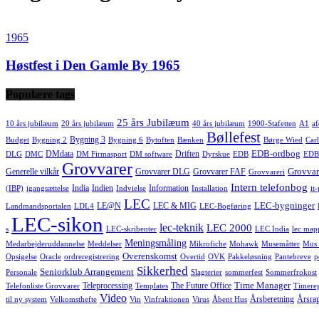
1965
Høstfest i Den Gamle By 1965
Populære tags
25 års Jubilæum
10 års jubilæum
20 års jubilæum
40 års jubilæum
1900-Stafetten
A1
af
Bøllefest
Bygning 3
Budget
Bygning 2
Bygning 6
Bytoften
Bænken
Børge Wied
Carl
EDB-ordbog
DMdata
Driften
DLG
DMC
DM Firmasport
DM software
Dyrskue
EDB
EDB
Grovvarer
Grovvar
Generelle vilkår
Grovvarer DLG
Grovvarer FAF
Grovvareri
Intern telefonbog
India
Indien
Information
(IBP)
igangsættelse
Indvielse
Installation
it
LEC
LEC-bygninger
LE@N
LEC & MIG
Landmandsportalen
LDL4
LEC-Bogføring
LEC-sikon
lec-teknik
LEC 2000
s
LEC-skribenter
LEC India
lec map
Meningsmåling
Medarbejderuddannelse
Meddelser
Mikrofiche
Mohawk
Musemåtter
Mus 
Overenskomst
Opsigelse
Oracle
ordreregistrering
Overtid
OVK
Pakkeløsning
Pantebreve
p
Sikkerhed
Seniorklub Arrangement
Personale
Slagterier
sommerfest
Sommerfrokost
Time Manager
Teleprocessing
The Future Office
Telefonliste Grovvarer
Templates
Timereg
Video
Årsberetning
Årsra
til ny system
Velkomsthefte
Vin
Vinfraktionen
Virus
Åbent Hus