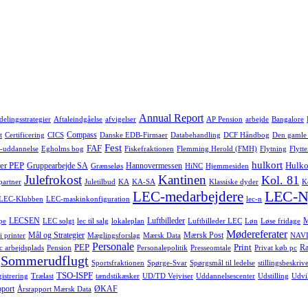
Annual Report
delingsstrategier
Aftaleindgåelse
afvigelser
AP Pension
arbejde
Bangalore
Compass
t
Certificering
CICS
Danske EDB-Firmaer
Databehandling
DCF Håndbog
Den gamle
Fest
FAF
-uddannelse
Egholms bog
Fiskefraktionen
Flemming Herold (FMH)
Flytning
Flytte
hulkort
er PEP
Hulko
Gruppearbejde SA
Hannovermessen
Grænseløs
HiNC
Hjemmesiden
Julefrokost
Kantinen
Kol. 81
-partner
Juletilbud
KA
KA-SA
Klassiske dyder
K
LEC-N
LEC-medarbejdere
LEC-Klubben
LEC-maskinkonfiguration
lec-n
LECSEN
Luftbilleder
pe
LEC solgt
lec til salg
lokaleplan
Luftbilleder LEC
Løn
Løse fridage
Mødereferater
Mål og Strategier
Mærsk Post
i printer
Mæglingsforslag
Mærsk Data
NAVI
Personale
PEP
Print
Ra
c arbejdsplads
Pension
Personalepolitik
Presseomtale
Privat køb pc
Sommerudflugt
Sportsfraktionen
Spørge-Svar
Spørgsmål til ledelse
stillingsbeskrive
TSO-ISPF
istrering
Trælast
tændstikæsker
UD/TD Vejviser
Uddannelsescenter
Udstilling
Udvi
pport
ØKAF
Årsrapport Mærsk Data