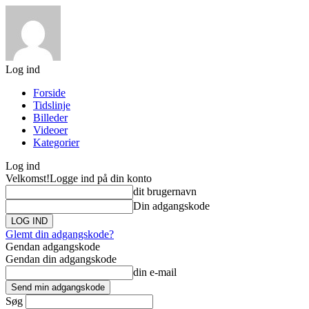
Log ind
Forside
Tidslinje
Billeder
Videoer
Kategorier
Log ind
Velkomst!
Logge ind på din konto
dit brugernavn
Din adgangskode
Glemt din adgangskode?
Gendan adgangskode
Gendan din adgangskode
din e-mail
Søg