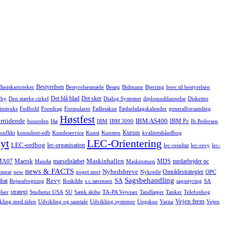
Bestyrelsen
Basiskartoteker
Bestyrelsesmøde
Besøg
Bidmann
Bjerring
brev til bestyrelsen
Det blå blad
Det sker
 by
Den stærke cirkel
Dialog Systemet
diplomuddannelse
Disketter
instruks
Fodbold
Foredrag
Formularer
Fællesskue
Fødselsdagskalender
generalforsamling
Høstfest
rttidende
IBM AS400
IBM Pc
husorden
Hø
IBM
IBM 3090
Ib Pedersen
Kursus
onflikt
konsulent-edb
Kundeservice
Kunst
Kunsten
kvalitetshåndbog
yt
LEC-Orientering
LEC-ordbog
lec-organisation
lec-resultat
lec-revy
lec-
Maskinhallen
MA07
Maersk
marselisløbet
MDS
medarbejder pc
Mandø
Maskinstuen
news & FACTS
Nyhedsbreve
Områdestrategier
meat
new
noget stort
Nykredit
OPC
Sagsbehandling
Revy
SA
bat
Rejseafregning
Roskilde
s.c.sørensen
sagsstyring
SA
strategi
lser
Studietur USA
SU
Sænk skibe
TA-PA Vejviser
Tandlæger
Tanker
Telefonbog
Vejen frem
kling med tiden
Udvikling og samtale
Udvikling systemer
Ungskue
Varna
Vejen