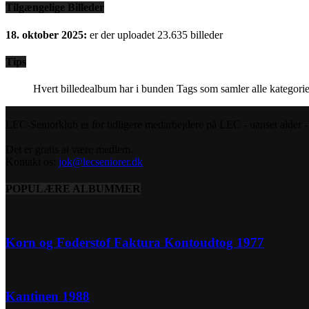
Tilgængelige Billeder
18. oktober 2025:
er der uploadet 23.635 billeder
Tips
Hvert billedealbum har i bunden Tags som samler alle kategorie
LEC-Seniorklub er for tidligere medarbejdere på LEC - uanset alder - s
Det er gratis at være medlem.
Kontakt os:
jok@lecseniorer.dk
POPULÆRE ALBUMMER
Korn og Foderstof Faktura Kontoudtog 1977
Kantinen 1988