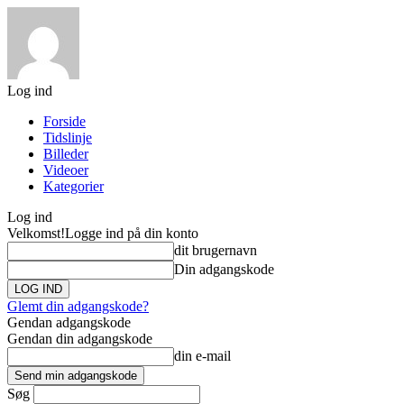
Log ind
Forside
Tidslinje
Billeder
Videoer
Kategorier
Log ind
Velkomst!
Logge ind på din konto
dit brugernavn
Din adgangskode
Glemt din adgangskode?
Gendan adgangskode
Gendan din adgangskode
din e-mail
Søg