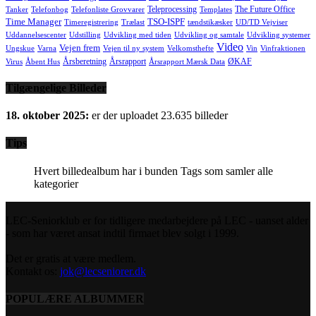
Teleprocessing
The Future Office
Tanker
Telefonbog
Telefonliste Grovvarer
Templates
Time Manager
TSO-ISPF
Timeregistrering
Trælast
tændstikæsker
UD/TD Vejviser
Uddannelsescenter
Udstilling
Udvikling med tiden
Udvikling og samtale
Udvikling systemer
Video
Vejen frem
Ungskue
Varna
Vejen til ny system
Velkomsthefte
Vin
Vinfraktionen
Årsberetning
Årsrapport
ØKAF
Virus
Åbent Hus
Årsrapport Mærsk Data
Tilgængelige Billeder
18. oktober 2025:
er der uploadet 23.635 billeder
Tips
Hvert billedealbum har i bunden Tags som samler alle
kategorier
LEC-Seniorklub er for tidligere medarbejdere på LEC - uanset alder
- som har været ansat indtil firmaet blev solgt i 1999.
Det er gratis at være medlem.
Kontakt os:
jok@lecseniorer.dk
POPULÆRE ALBUMMER