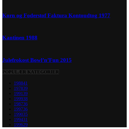
Korn og Foderstof Faktura Kontoudtog 1977
Kantinen 1988
Julefrokost Bowl’n’Fun 2015
POPULÆR KATEGORIER
1988
41
1978
39
1991
39
1999
38
1987
36
1997
36
1990
35
1994
31
1996
29