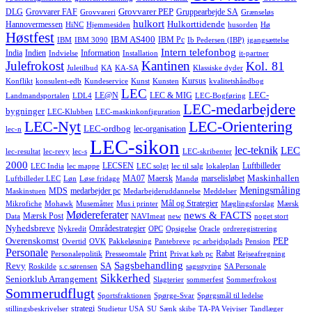
Grovvarer PEP
DLG
Grovvarer FAF
Gruppearbejde SA
Grovvareri
Grænseløs
hulkort
Hulkorttidende
Hannovermessen
HiNC
Hjemmesiden
husorden
Hø
Høstfest
IBM AS400
IBM Pc
IBM
IBM 3090
Ib Pedersen (IBP)
igangsættelse
Intern telefonbog
India
Indien
Information
Indvielse
Installation
it-partner
Julefrokost
Kantinen
Kol. 81
Juletilbud
KA
KA-SA
Klassiske dyder
Kursus
Konflikt
konsulent-edb
Kundeservice
Kunst
Kunsten
kvalitetshåndbog
LEC
LEC-
LE@N
LEC & MIG
Landmandsportalen
LDL4
LEC-Bogføring
LEC-medarbejdere
bygninger
LEC-Klubben
LEC-maskinkonfiguration
LEC-Nyt
LEC-Orientering
LEC-ordbog
lec-organisation
lec-n
LEC-sikon
lec-teknik
LEC
lec-resultat
lec-revy
lec-s
LEC-skribenter
2000
LECSEN
Luftbilleder
LEC India
lec mappe
LEC solgt
lec til salg
lokaleplan
Maskinhallen
MA07
Maersk
marselisløbet
Luftbilleder LEC
Løn
Løse fridage
Mandø
Meningsmåling
MDS
medarbejder pc
Maskinstuen
Medarbejderuddannelse
Meddelser
Mål og Strategier
Mikrofiche
Mohawk
Musemåtter
Mus i printer
Mæglingsforslag
Mærsk
Mødereferater
news & FACTS
Mærsk Post
Data
NAVImeat
new
noget stort
Nyhedsbreve
Områdestrategier
Nykredit
OPC
Opsigelse
Oracle
ordreregistrering
Overenskomst
PEP
Overtid
OVK
Pakkeløsning
Pantebreve
pc arbejdsplads
Pension
Personale
Print
Rabat
Personalepolitik
Presseomtale
Privat køb pc
Rejseafregning
Sagsbehandling
Revy
SA
Roskilde
s.c.sørensen
sagsstyring
SA Personale
Sikkerhed
Seniorklub Arrangement
Slagterier
sommerfest
Sommerfrokost
Sommerudflugt
Sportsfraktionen
Spørge-Svar
Spørgsmål til ledelse
strategi
stillingsbeskrivelser
Studietur USA
SU
Sænk skibe
TA-PA Vejviser
Tandlæger