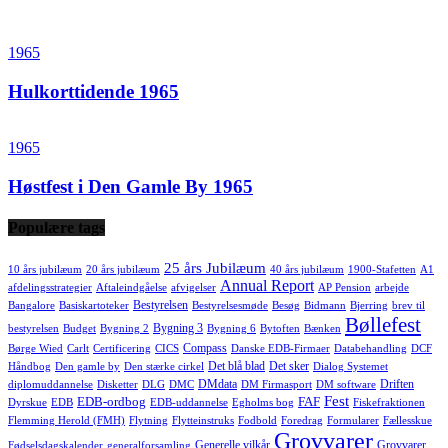
1965
Hulkorttidende 1965
1965
Høstfest i Den Gamle By 1965
Populære tags
25 års Jubilæum
10 års jubilæum
20 års jubilæum
40 års jubilæum
1900-Stafetten
A1
Annual Report
afdelingsstrategier
Aftaleindgåelse
afvigelser
AP Pension
arbejde
Bestyrelsen
Bangalore
Basiskartoteker
Bestyrelsesmøde
Besøg
Bidmann
Bjerring
brev til
Bøllefest
Bygning 3
bestyrelsen
Budget
Bygning 2
Bygning 6
Bytoften
Bænken
Compass
Børge Wied
Carlt
Certificering
CICS
Danske EDB-Firmaer
Databehandling
DCF
Det blå blad
Det sker
Håndbog
Den gamle by
Den stærke cirkel
Dialog Systemet
DMdata
Driften
diplomuddannelse
Disketter
DLG
DMC
DM Firmasport
DM software
Fest
EDB-ordbog
FAF
Dyrskue
EDB
EDB-uddannelse
Egholms bog
Fiskefraktionen
Flemming Herold (FMH)
Flytning
Flytteinstruks
Fodbold
Foredrag
Formularer
Fællesskue
Grovvarer
Generelle vilkår
Grovvarer
Fødselsdagskalender
generalforsamling