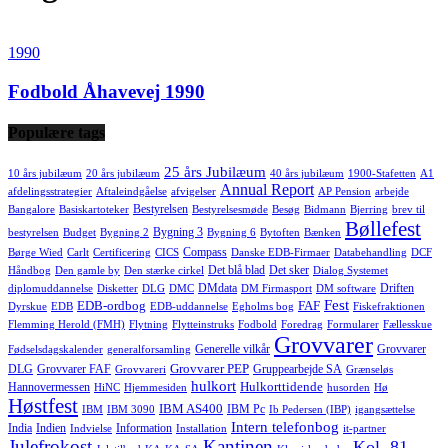
1990
Fodbold Åhavevej 1990
Populære tags
25 års Jubilæum
10 års jubilæum
20 års jubilæum
40 års jubilæum
1900-Stafetten
A1
Annual Report
afdelingsstrategier
Aftaleindgåelse
afvigelser
AP Pension
arbejde
Bestyrelsen
Bangalore
Basiskartoteker
Bestyrelsesmøde
Besøg
Bidmann
Bjerring
brev til
Bøllefest
Bygning 3
bestyrelsen
Budget
Bygning 2
Bygning 6
Bytoften
Bænken
Compass
Børge Wied
Carlt
Certificering
CICS
Danske EDB-Firmaer
Databehandling
DCF
Det blå blad
Det sker
Håndbog
Den gamle by
Den stærke cirkel
Dialog Systemet
DMdata
Driften
diplomuddannelse
Disketter
DLG
DMC
DM Firmasport
DM software
Fest
EDB-ordbog
FAF
Dyrskue
EDB
EDB-uddannelse
Egholms bog
Fiskefraktionen
Flemming Herold (FMH)
Flytning
Flytteinstruks
Fodbold
Foredrag
Formularer
Fællesskue
Grovvarer
Generelle vilkår
Grovvarer
Fødselsdagskalender
generalforsamling
Grovvarer PEP
DLG
Grovvarer FAF
Gruppearbejde SA
Grovvareri
Grænseløs
hulkort
Hulkorttidende
Hannovermessen
HiNC
Hjemmesiden
husorden
Hø
Høstfest
IBM AS400
IBM Pc
IBM
IBM 3090
Ib Pedersen (IBP)
igangsættelse
Intern telefonbog
India
Indien
Information
Indvielse
Installation
it-partner
Julefrokost
Kantinen
Kol. 81