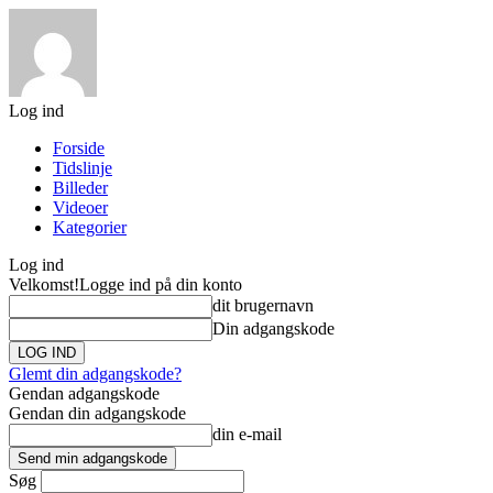
Log ind
Forside
Tidslinje
Billeder
Videoer
Kategorier
Log ind
Velkomst!
Logge ind på din konto
dit brugernavn
Din adgangskode
Glemt din adgangskode?
Gendan adgangskode
Gendan din adgangskode
din e-mail
Søg