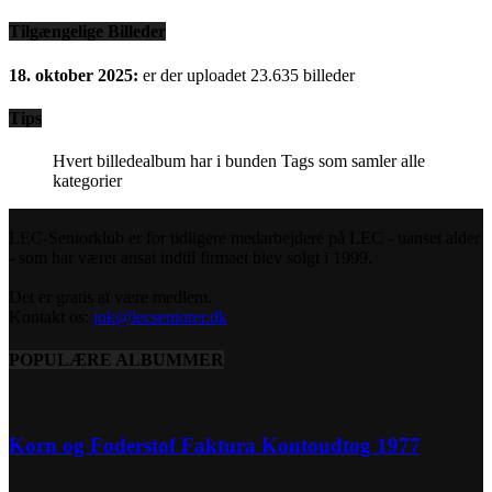
Tilgængelige Billeder
18. oktober 2025:
er der uploadet 23.635 billeder
Tips
Hvert billedealbum har i bunden Tags som samler alle
kategorier
LEC-Seniorklub er for tidligere medarbejdere på LEC - uanset alder
- som har været ansat indtil firmaet blev solgt i 1999.
Det er gratis at være medlem.
Kontakt os:
jok@lecseniorer.dk
POPULÆRE ALBUMMER
Korn og Foderstof Faktura Kontoudtog 1977