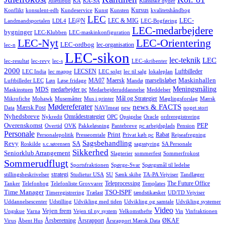
Juletilbud
KA
KA-SA
Klassiske dyder
Kursus
Konflikt
konsulent-edb
Kundeservice
Kunst
Kunsten
kvalitetshåndbog
LEC
LEC-
LE@N
LEC & MIG
Landmandsportalen
LDL4
LEC-Bogføring
LEC-medarbejdere
bygninger
LEC-Klubben
LEC-maskinkonfiguration
LEC-Nyt
LEC-Orientering
LEC-ordbog
lec-organisation
lec-n
LEC-sikon
lec-teknik
LEC
lec-resultat
lec-revy
lec-s
LEC-skribenter
2000
LECSEN
Luftbilleder
LEC India
lec mappe
LEC solgt
lec til salg
lokaleplan
Maskinhallen
MA07
Maersk
marselisløbet
Luftbilleder LEC
Løn
Løse fridage
Mandø
Meningsmåling
MDS
medarbejder pc
Maskinstuen
Medarbejderuddannelse
Meddelser
Mål og Strategier
Mikrofiche
Mohawk
Musemåtter
Mus i printer
Mæglingsforslag
Mærsk
Mødereferater
news & FACTS
Mærsk Post
Data
NAVImeat
new
noget stort
Nyhedsbreve
Områdestrategier
Nykredit
OPC
Opsigelse
Oracle
ordreregistrering
Overenskomst
PEP
Overtid
OVK
Pakkeløsning
Pantebreve
pc arbejdsplads
Pension
Personale
Print
Rabat
Personalepolitik
Presseomtale
Privat køb pc
Rejseafregning
Sagsbehandling
Revy
SA
Roskilde
s.c.sørensen
sagsstyring
SA Personale
Sikkerhed
Seniorklub Arrangement
Slagterier
sommerfest
Sommerfrokost
Sommerudflugt
Sportsfraktionen
Spørge-Svar
Spørgsmål til ledelse
strategi
stillingsbeskrivelser
Studietur USA
SU
Sænk skibe
TA-PA Vejviser
Tandlæger
Teleprocessing
The Future Office
Tanker
Telefonbog
Telefonliste Grovvarer
Templates
Time Manager
TSO-ISPF
Timeregistrering
Trælast
tændstikæsker
UD/TD Vejviser
Uddannelsescenter
Udstilling
Udvikling med tiden
Udvikling og samtale
Udvikling systemer
Video
Vejen frem
Ungskue
Varna
Vejen til ny system
Velkomsthefte
Vin
Vinfraktionen
Årsberetning
Årsrapport
ØKAF
Virus
Åbent Hus
Årsrapport Mærsk Data