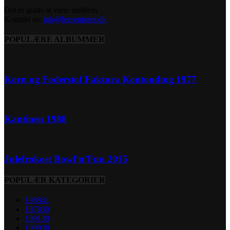
Det er gratis at være medlem.
Kontakt os:
jok@lecseniorer.dk
POPULÆRE ALBUMMER
Korn og Foderstof Faktura Kontoudtog 1977
Kantinen 1988
Julefrokost Bowl’n’Fun 2015
POPULÆR KATEGORIER
1988
41
1978
39
1991
39
1999
38