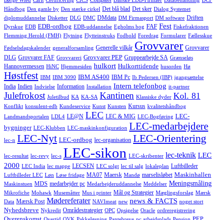
Compass
Børge Wied
Carlt
Certificering
CICS
Danske EDB-Firmaer
Databehandling
DCF
Det blå blad
Det sker
Håndbog
Den gamle by
Den stærke cirkel
Dialog Systemet
DMdata
Driften
diplomuddannelse
Disketter
DLG
DMC
DM Firmasport
DM software
Fest
EDB-ordbog
FAF
Dyrskue
EDB
EDB-uddannelse
Egholms bog
Fiskefraktionen
Flemming Herold (FMH)
Flytning
Flytteinstruks
Fodbold
Foredrag
Formularer
Fællesskue
Grovvarer
Generelle vilkår
Grovvarer
Fødselsdagskalender
generalforsamling
Grovvarer PEP
DLG
Grovvarer FAF
Gruppearbejde SA
Grovvareri
Grænseløs
hulkort
Hulkorttidende
Hannovermessen
HiNC
Hjemmesiden
husorden
Hø
Høstfest
IBM AS400
IBM Pc
IBM
IBM 3090
Ib Pedersen (IBP)
igangsættelse
Intern telefonbog
India
Indien
Information
Indvielse
Installation
it-partner
Julefrokost
Kantinen
Kol. 81
Juletilbud
KA
KA-SA
Klassiske dyder
Kursus
Konflikt
konsulent-edb
Kundeservice
Kunst
Kunsten
kvalitetshåndbog
LEC
LEC-
LE@N
LEC & MIG
Landmandsportalen
LDL4
LEC-Bogføring
LEC-medarbejdere
bygninger
LEC-Klubben
LEC-maskinkonfiguration
LEC-Nyt
LEC-Orientering
LEC-ordbog
lec-organisation
lec-n
LEC-sikon
lec-teknik
LEC
lec-resultat
lec-revy
lec-s
LEC-skribenter
2000
LECSEN
Luftbilleder
LEC India
lec mappe
LEC solgt
lec til salg
lokaleplan
Maskinhallen
MA07
Maersk
marselisløbet
Luftbilleder LEC
Løn
Løse fridage
Mandø
Meningsmåling
MDS
medarbejder pc
Maskinstuen
Medarbejderuddannelse
Meddelser
Mål og Strategier
Mikrofiche
Mohawk
Musemåtter
Mus i printer
Mæglingsforslag
Mærsk
Mødereferater
news & FACTS
Mærsk Post
Data
NAVImeat
new
noget stort
Nyhedsbreve
Områdestrategier
Nykredit
OPC
Opsigelse
Oracle
ordreregistrering
Overenskomst
PEP
Overtid
OVK
Pakkeløsning
Pantebreve
pc arbejdsplads
Pension