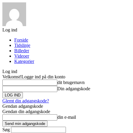
Log ind
Forside
Tidslinje
Billeder
Videoer
Kategorier
Log ind
Velkomst!
Logge ind på din konto
dit brugernavn
Din adgangskode
Glemt din adgangskode?
Gendan adgangskode
Gendan din adgangskode
din e-mail
Søg