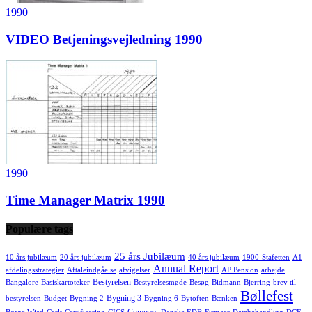
1990
VIDEO Betjeningsvejledning 1990
1990
Time Manager Matrix 1990
Populære tags
25 års Jubilæum
10 års jubilæum
20 års jubilæum
40 års jubilæum
1900-Stafetten
A1
Annual Report
afdelingsstrategier
Aftaleindgåelse
afvigelser
AP Pension
arbejde
Bestyrelsen
Bangalore
Basiskartoteker
Bestyrelsesmøde
Besøg
Bidmann
Bjerring
brev til
Bøllefest
Bygning 3
bestyrelsen
Budget
Bygning 2
Bygning 6
Bytoften
Bænken