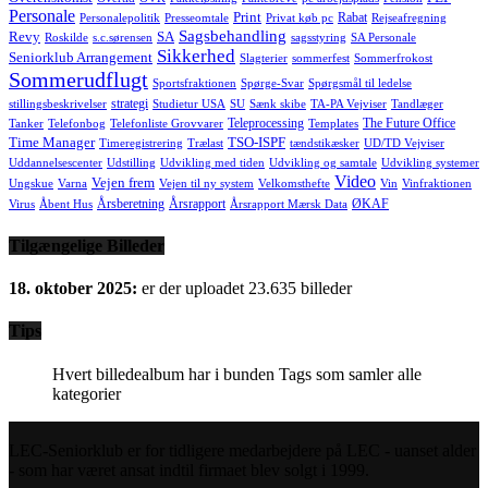
Personale
Print
Rabat
Personalepolitik
Presseomtale
Privat køb pc
Rejseafregning
Sagsbehandling
Revy
SA
Roskilde
s.c.sørensen
sagsstyring
SA Personale
Sikkerhed
Seniorklub Arrangement
Slagterier
sommerfest
Sommerfrokost
Sommerudflugt
Sportsfraktionen
Spørge-Svar
Spørgsmål til ledelse
strategi
stillingsbeskrivelser
Studietur USA
SU
Sænk skibe
TA-PA Vejviser
Tandlæger
Teleprocessing
The Future Office
Tanker
Telefonbog
Telefonliste Grovvarer
Templates
Time Manager
TSO-ISPF
Timeregistrering
Trælast
tændstikæsker
UD/TD Vejviser
Uddannelsescenter
Udstilling
Udvikling med tiden
Udvikling og samtale
Udvikling systemer
Video
Vejen frem
Ungskue
Varna
Vejen til ny system
Velkomsthefte
Vin
Vinfraktionen
Årsberetning
Årsrapport
ØKAF
Virus
Åbent Hus
Årsrapport Mærsk Data
Tilgængelige Billeder
18. oktober 2025:
er der uploadet 23.635 billeder
Tips
Hvert billedealbum har i bunden Tags som samler alle
kategorier
LEC-Seniorklub er for tidligere medarbejdere på LEC - uanset alder
- som har været ansat indtil firmaet blev solgt i 1999.