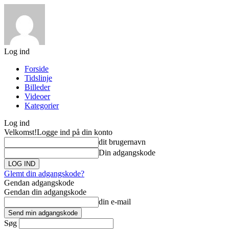
Log ind
Forside
Tidslinje
Billeder
Videoer
Kategorier
Log ind
Velkomst!
Logge ind på din konto
dit brugernavn
Din adgangskode
Glemt din adgangskode?
Gendan adgangskode
Gendan din adgangskode
din e-mail
Søg