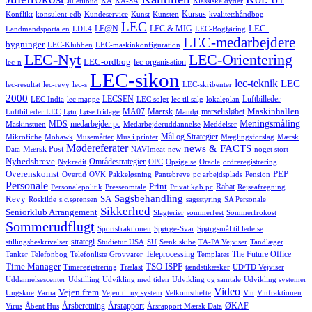
Juletilbud
KA
KA-SA
Klassiske dyder
Kursus
Konflikt
konsulent-edb
Kundeservice
Kunst
Kunsten
kvalitetshåndbog
LEC
LEC-
LE@N
LEC & MIG
Landmandsportalen
LDL4
LEC-Bogføring
LEC-medarbejdere
bygninger
LEC-Klubben
LEC-maskinkonfiguration
LEC-Nyt
LEC-Orientering
LEC-ordbog
lec-organisation
lec-n
LEC-sikon
lec-teknik
LEC
lec-resultat
lec-revy
lec-s
LEC-skribenter
2000
LECSEN
Luftbilleder
LEC India
lec mappe
LEC solgt
lec til salg
lokaleplan
Maskinhallen
MA07
Maersk
marselisløbet
Luftbilleder LEC
Løn
Løse fridage
Mandø
Meningsmåling
MDS
medarbejder pc
Maskinstuen
Medarbejderuddannelse
Meddelser
Mål og Strategier
Mikrofiche
Mohawk
Musemåtter
Mus i printer
Mæglingsforslag
Mærsk
Mødereferater
news & FACTS
Mærsk Post
Data
NAVImeat
new
noget stort
Nyhedsbreve
Områdestrategier
Nykredit
OPC
Opsigelse
Oracle
ordreregistrering
Overenskomst
PEP
Overtid
OVK
Pakkeløsning
Pantebreve
pc arbejdsplads
Pension
Personale
Print
Rabat
Personalepolitik
Presseomtale
Privat køb pc
Rejseafregning
Sagsbehandling
Revy
SA
Roskilde
s.c.sørensen
sagsstyring
SA Personale
Sikkerhed
Seniorklub Arrangement
Slagterier
sommerfest
Sommerfrokost
Sommerudflugt
Sportsfraktionen
Spørge-Svar
Spørgsmål til ledelse
strategi
stillingsbeskrivelser
Studietur USA
SU
Sænk skibe
TA-PA Vejviser
Tandlæger
Teleprocessing
The Future Office
Tanker
Telefonbog
Telefonliste Grovvarer
Templates
Time Manager
TSO-ISPF
Timeregistrering
Trælast
tændstikæsker
UD/TD Vejviser
Uddannelsescenter
Udstilling
Udvikling med tiden
Udvikling og samtale
Udvikling systemer
Video
Vejen frem
Ungskue
Varna
Vejen til ny system
Velkomsthefte
Vin
Vinfraktionen
Årsberetning
Årsrapport
ØKAF
Virus
Åbent Hus
Årsrapport Mærsk Data