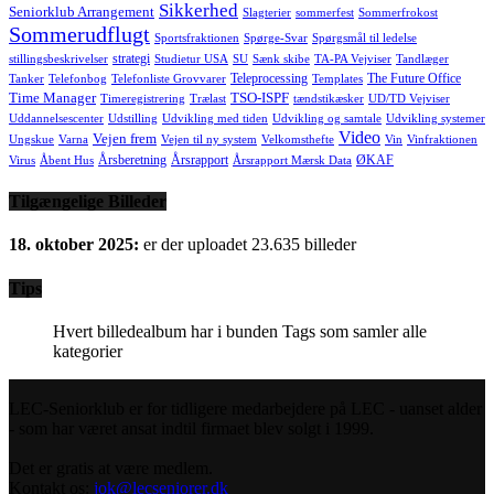
Sikkerhed
Seniorklub Arrangement
Slagterier
sommerfest
Sommerfrokost
Sommerudflugt
Sportsfraktionen
Spørge-Svar
Spørgsmål til ledelse
strategi
stillingsbeskrivelser
Studietur USA
SU
Sænk skibe
TA-PA Vejviser
Tandlæger
Teleprocessing
The Future Office
Tanker
Telefonbog
Telefonliste Grovvarer
Templates
Time Manager
TSO-ISPF
Timeregistrering
Trælast
tændstikæsker
UD/TD Vejviser
Uddannelsescenter
Udstilling
Udvikling med tiden
Udvikling og samtale
Udvikling systemer
Video
Vejen frem
Ungskue
Varna
Vejen til ny system
Velkomsthefte
Vin
Vinfraktionen
Årsberetning
Årsrapport
ØKAF
Virus
Åbent Hus
Årsrapport Mærsk Data
Tilgængelige Billeder
18. oktober 2025:
er der uploadet 23.635 billeder
Tips
Hvert billedealbum har i bunden Tags som samler alle
kategorier
LEC-Seniorklub er for tidligere medarbejdere på LEC - uanset alder
- som har været ansat indtil firmaet blev solgt i 1999.
Det er gratis at være medlem.
Kontakt os:
jok@lecseniorer.dk