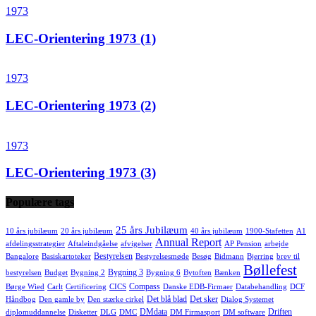
1973
LEC-Orientering 1973 (1)
1973
LEC-Orientering 1973 (2)
1973
LEC-Orientering 1973 (3)
Populære tags
25 års Jubilæum
10 års jubilæum
20 års jubilæum
40 års jubilæum
1900-Stafetten
A1
Annual Report
afdelingsstrategier
Aftaleindgåelse
afvigelser
AP Pension
arbejde
Bestyrelsen
Bangalore
Basiskartoteker
Bestyrelsesmøde
Besøg
Bidmann
Bjerring
brev til
Bøllefest
Bygning 3
bestyrelsen
Budget
Bygning 2
Bygning 6
Bytoften
Bænken
Compass
Børge Wied
Carlt
Certificering
CICS
Danske EDB-Firmaer
Databehandling
DCF
Det blå blad
Det sker
Håndbog
Den gamle by
Den stærke cirkel
Dialog Systemet
DMdata
Driften
diplomuddannelse
Disketter
DLG
DMC
DM Firmasport
DM software