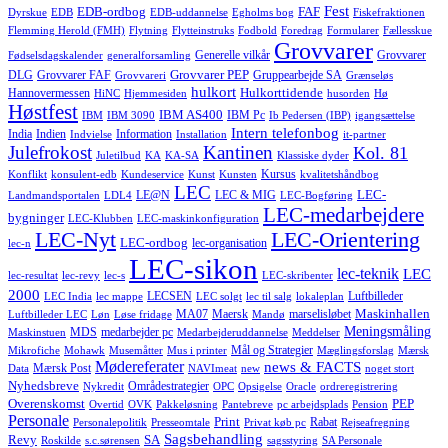
Fest
EDB-ordbog
FAF
Dyrskue
EDB
EDB-uddannelse
Egholms bog
Fiskefraktionen
Flemming Herold (FMH)
Flytning
Flytteinstruks
Fodbold
Foredrag
Formularer
Fællesskue
Grovvarer
Generelle vilkår
Grovvarer
Fødselsdagskalender
generalforsamling
Grovvarer PEP
DLG
Grovvarer FAF
Gruppearbejde SA
Grovvareri
Grænseløs
hulkort
Hulkorttidende
Hannovermessen
HiNC
Hjemmesiden
husorden
Hø
Høstfest
IBM AS400
IBM Pc
IBM
IBM 3090
Ib Pedersen (IBP)
igangsættelse
Intern telefonbog
India
Indien
Information
Indvielse
Installation
it-partner
Julefrokost
Kantinen
Kol. 81
Juletilbud
KA
KA-SA
Klassiske dyder
Kursus
Konflikt
konsulent-edb
Kundeservice
Kunst
Kunsten
kvalitetshåndbog
LEC
LEC-
LE@N
LEC & MIG
Landmandsportalen
LDL4
LEC-Bogføring
LEC-medarbejdere
bygninger
LEC-Klubben
LEC-maskinkonfiguration
LEC-Nyt
LEC-Orientering
LEC-ordbog
lec-organisation
lec-n
LEC-sikon
lec-teknik
LEC
lec-resultat
lec-revy
lec-s
LEC-skribenter
2000
LECSEN
Luftbilleder
LEC India
lec mappe
LEC solgt
lec til salg
lokaleplan
Maskinhallen
MA07
Maersk
marselisløbet
Luftbilleder LEC
Løn
Løse fridage
Mandø
Meningsmåling
MDS
medarbejder pc
Maskinstuen
Medarbejderuddannelse
Meddelser
Mål og Strategier
Mikrofiche
Mohawk
Musemåtter
Mus i printer
Mæglingsforslag
Mærsk
Mødereferater
news & FACTS
Mærsk Post
Data
NAVImeat
new
noget stort
Nyhedsbreve
Områdestrategier
Nykredit
OPC
Opsigelse
Oracle
ordreregistrering
Overenskomst
PEP
Overtid
OVK
Pakkeløsning
Pantebreve
pc arbejdsplads
Pension
Personale
Print
Rabat
Personalepolitik
Presseomtale
Privat køb pc
Rejseafregning
Sagsbehandling
Revy
SA
Roskilde
s.c.sørensen
sagsstyring
SA Personale