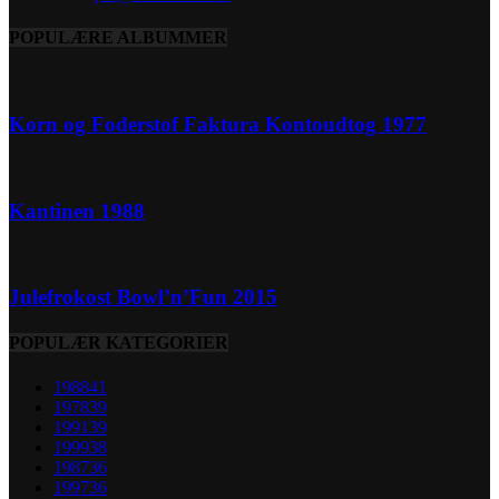
POPULÆRE ALBUMMER
Korn og Foderstof Faktura Kontoudtog 1977
Kantinen 1988
Julefrokost Bowl’n’Fun 2015
POPULÆR KATEGORIER
1988
41
1978
39
1991
39
1999
38
1987
36
1997
36