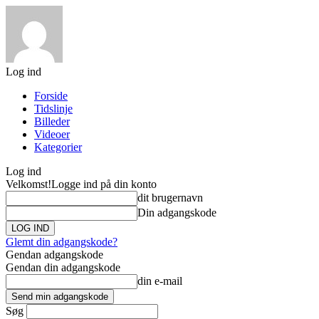
Log ind
Forside
Tidslinje
Billeder
Videoer
Kategorier
Log ind
Velkomst!
Logge ind på din konto
dit brugernavn
Din adgangskode
Glemt din adgangskode?
Gendan adgangskode
Gendan din adgangskode
din e-mail
Søg