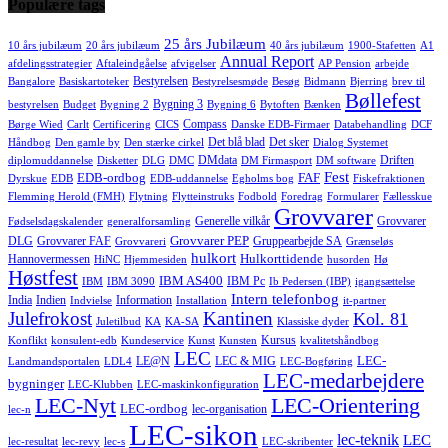
Populære tags
25 års Jubilæum
10 års jubilæum
20 års jubilæum
40 års jubilæum
1900-Stafetten
A1
Annual Report
afdelingsstrategier
Aftaleindgåelse
afvigelser
AP Pension
arbejde
Bestyrelsen
Bangalore
Basiskartoteker
Bestyrelsesmøde
Besøg
Bidmann
Bjerring
brev til
Bøllefest
Bygning 3
bestyrelsen
Budget
Bygning 2
Bygning 6
Bytoften
Bænken
Compass
Børge Wied
Carlt
Certificering
CICS
Danske EDB-Firmaer
Databehandling
DCF
Det blå blad
Det sker
Håndbog
Den gamle by
Den stærke cirkel
Dialog Systemet
DMdata
Driften
diplomuddannelse
Disketter
DLG
DMC
DM Firmasport
DM software
Fest
EDB-ordbog
FAF
Dyrskue
EDB
EDB-uddannelse
Egholms bog
Fiskefraktionen
Flemming Herold (FMH)
Flytning
Flytteinstruks
Fodbold
Foredrag
Formularer
Fællesskue
Grovvarer
Generelle vilkår
Grovvarer
Fødselsdagskalender
generalforsamling
Grovvarer PEP
DLG
Grovvarer FAF
Gruppearbejde SA
Grovvareri
Grænseløs
hulkort
Hulkorttidende
Hannovermessen
HiNC
Hjemmesiden
husorden
Hø
Høstfest
IBM AS400
IBM Pc
IBM
IBM 3090
Ib Pedersen (IBP)
igangsættelse
Intern telefonbog
India
Indien
Information
Indvielse
Installation
it-partner
Julefrokost
Kantinen
Kol. 81
Juletilbud
KA
KA-SA
Klassiske dyder
Kursus
Konflikt
konsulent-edb
Kundeservice
Kunst
Kunsten
kvalitetshåndbog
LEC
LEC-
LE@N
LEC & MIG
Landmandsportalen
LDL4
LEC-Bogføring
LEC-medarbejdere
bygninger
LEC-Klubben
LEC-maskinkonfiguration
LEC-Nyt
LEC-Orientering
LEC-ordbog
lec-organisation
lec-n
LEC-sikon
lec-teknik
LEC
lec-resultat
lec-revy
lec-s
LEC-skribenter