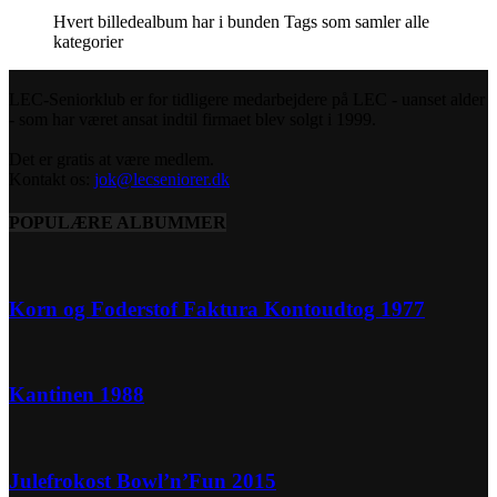
Hvert billedealbum har i bunden Tags som samler alle
kategorier
LEC-Seniorklub er for tidligere medarbejdere på LEC - uanset alder
- som har været ansat indtil firmaet blev solgt i 1999.
Det er gratis at være medlem.
Kontakt os:
jok@lecseniorer.dk
POPULÆRE ALBUMMER
Korn og Foderstof Faktura Kontoudtog 1977
Kantinen 1988
Julefrokost Bowl’n’Fun 2015