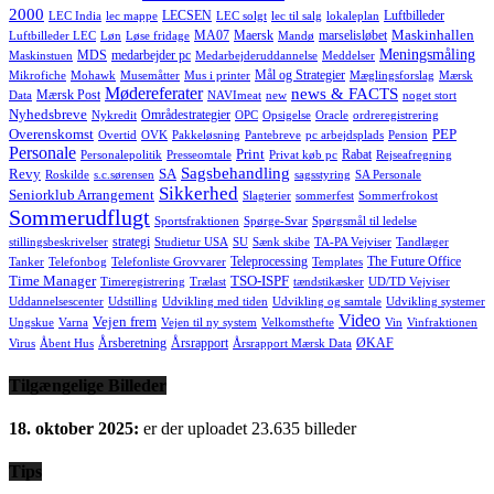
2000
LECSEN
Luftbilleder
LEC India
lec mappe
LEC solgt
lec til salg
lokaleplan
Maskinhallen
MA07
Maersk
marselisløbet
Luftbilleder LEC
Løn
Løse fridage
Mandø
Meningsmåling
MDS
medarbejder pc
Maskinstuen
Medarbejderuddannelse
Meddelser
Mål og Strategier
Mikrofiche
Mohawk
Musemåtter
Mus i printer
Mæglingsforslag
Mærsk
Mødereferater
news & FACTS
Mærsk Post
Data
NAVImeat
new
noget stort
Nyhedsbreve
Områdestrategier
Nykredit
OPC
Opsigelse
Oracle
ordreregistrering
Overenskomst
PEP
Overtid
OVK
Pakkeløsning
Pantebreve
pc arbejdsplads
Pension
Personale
Print
Rabat
Personalepolitik
Presseomtale
Privat køb pc
Rejseafregning
Sagsbehandling
Revy
SA
Roskilde
s.c.sørensen
sagsstyring
SA Personale
Sikkerhed
Seniorklub Arrangement
Slagterier
sommerfest
Sommerfrokost
Sommerudflugt
Sportsfraktionen
Spørge-Svar
Spørgsmål til ledelse
strategi
stillingsbeskrivelser
Studietur USA
SU
Sænk skibe
TA-PA Vejviser
Tandlæger
Teleprocessing
The Future Office
Tanker
Telefonbog
Telefonliste Grovvarer
Templates
Time Manager
TSO-ISPF
Timeregistrering
Trælast
tændstikæsker
UD/TD Vejviser
Uddannelsescenter
Udstilling
Udvikling med tiden
Udvikling og samtale
Udvikling systemer
Video
Vejen frem
Ungskue
Varna
Vejen til ny system
Velkomsthefte
Vin
Vinfraktionen
Årsberetning
Årsrapport
ØKAF
Virus
Åbent Hus
Årsrapport Mærsk Data
Tilgængelige Billeder
18. oktober 2025:
er der uploadet 23.635 billeder
Tips