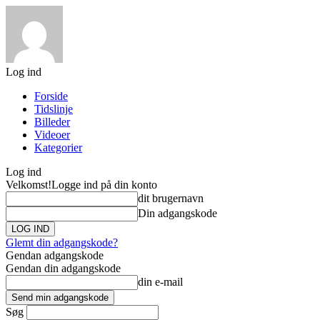
Log ind
Forside
Tidslinje
Billeder
Videoer
Kategorier
Log ind
Velkomst!
Logge ind på din konto
dit brugernavn
Din adgangskode
Glemt din adgangskode?
Gendan adgangskode
Gendan din adgangskode
din e-mail
Søg