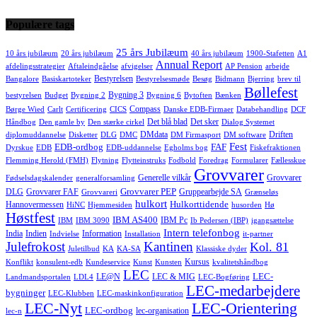
Populære tags
25 års Jubilæum
10 års jubilæum
20 års jubilæum
40 års jubilæum
1900-Stafetten
A1
Annual Report
afdelingsstrategier
Aftaleindgåelse
afvigelser
AP Pension
arbejde
Bestyrelsen
Bangalore
Basiskartoteker
Bestyrelsesmøde
Besøg
Bidmann
Bjerring
brev til
Bøllefest
Bygning 3
bestyrelsen
Budget
Bygning 2
Bygning 6
Bytoften
Bænken
Compass
Børge Wied
Carlt
Certificering
CICS
Danske EDB-Firmaer
Databehandling
DCF
Det blå blad
Det sker
Håndbog
Den gamle by
Den stærke cirkel
Dialog Systemet
DMdata
Driften
diplomuddannelse
Disketter
DLG
DMC
DM Firmasport
DM software
Fest
EDB-ordbog
FAF
Dyrskue
EDB
EDB-uddannelse
Egholms bog
Fiskefraktionen
Flemming Herold (FMH)
Flytning
Flytteinstruks
Fodbold
Foredrag
Formularer
Fællesskue
Grovvarer
Generelle vilkår
Grovvarer
Fødselsdagskalender
generalforsamling
Grovvarer PEP
DLG
Grovvarer FAF
Gruppearbejde SA
Grovvareri
Grænseløs
hulkort
Hulkorttidende
Hannovermessen
HiNC
Hjemmesiden
husorden
Hø
Høstfest
IBM AS400
IBM Pc
IBM
IBM 3090
Ib Pedersen (IBP)
igangsættelse
Intern telefonbog
India
Indien
Information
Indvielse
Installation
it-partner
Julefrokost
Kantinen
Kol. 81
Juletilbud
KA
KA-SA
Klassiske dyder
Kursus
Konflikt
konsulent-edb
Kundeservice
Kunst
Kunsten
kvalitetshåndbog
LEC
LEC-
LE@N
LEC & MIG
Landmandsportalen
LDL4
LEC-Bogføring
LEC-medarbejdere
bygninger
LEC-Klubben
LEC-maskinkonfiguration
LEC-Nyt
LEC-Orientering
LEC-ordbog
lec-organisation
lec-n