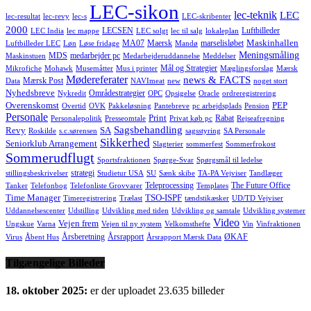
LEC-sikon
lec-teknik
LEC
lec-resultat
lec-revy
lec-s
LEC-skribenter
2000
LECSEN
Luftbilleder
LEC India
lec mappe
LEC solgt
lec til salg
lokaleplan
Maskinhallen
MA07
Maersk
marselisløbet
Luftbilleder LEC
Løn
Løse fridage
Mandø
Meningsmåling
MDS
medarbejder pc
Maskinstuen
Medarbejderuddannelse
Meddelser
Mål og Strategier
Mikrofiche
Mohawk
Musemåtter
Mus i printer
Mæglingsforslag
Mærsk
Mødereferater
news & FACTS
Mærsk Post
Data
NAVImeat
new
noget stort
Nyhedsbreve
Områdestrategier
Nykredit
OPC
Opsigelse
Oracle
ordreregistrering
Overenskomst
PEP
Overtid
OVK
Pakkeløsning
Pantebreve
pc arbejdsplads
Pension
Personale
Print
Rabat
Personalepolitik
Presseomtale
Privat køb pc
Rejseafregning
Sagsbehandling
Revy
SA
Roskilde
s.c.sørensen
sagsstyring
SA Personale
Sikkerhed
Seniorklub Arrangement
Slagterier
sommerfest
Sommerfrokost
Sommerudflugt
Sportsfraktionen
Spørge-Svar
Spørgsmål til ledelse
strategi
stillingsbeskrivelser
Studietur USA
SU
Sænk skibe
TA-PA Vejviser
Tandlæger
Teleprocessing
The Future Office
Tanker
Telefonbog
Telefonliste Grovvarer
Templates
Time Manager
TSO-ISPF
Timeregistrering
Trælast
tændstikæsker
UD/TD Vejviser
Uddannelsescenter
Udstilling
Udvikling med tiden
Udvikling og samtale
Udvikling systemer
Video
Vejen frem
Ungskue
Varna
Vejen til ny system
Velkomsthefte
Vin
Vinfraktionen
Årsberetning
Årsrapport
ØKAF
Virus
Åbent Hus
Årsrapport Mærsk Data
Tilgængelige Billeder
18. oktober 2025:
er der uploadet 23.635 billeder