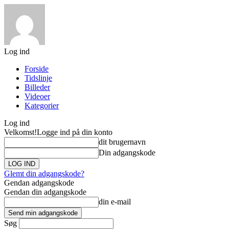
Log ind
Forside
Tidslinje
Billeder
Videoer
Kategorier
Log ind
Velkomst!
Logge ind på din konto
dit brugernavn
Din adgangskode
Glemt din adgangskode?
Gendan adgangskode
Gendan din adgangskode
din e-mail
Søg