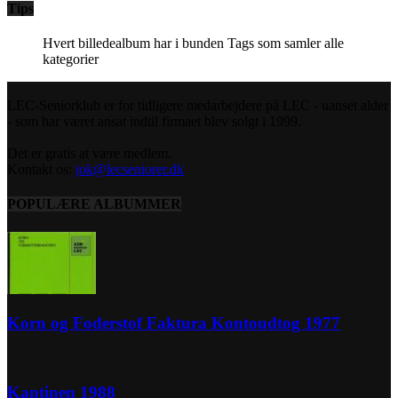
Tips
Hvert billedealbum har i bunden Tags som samler alle
kategorier
LEC-Seniorklub er for tidligere medarbejdere på LEC - uanset alder
- som har været ansat indtil firmaet blev solgt i 1999.
Det er gratis at være medlem.
Kontakt os:
jok@lecseniorer.dk
POPULÆRE ALBUMMER
Korn og Foderstof Faktura Kontoudtog 1977
Kantinen 1988