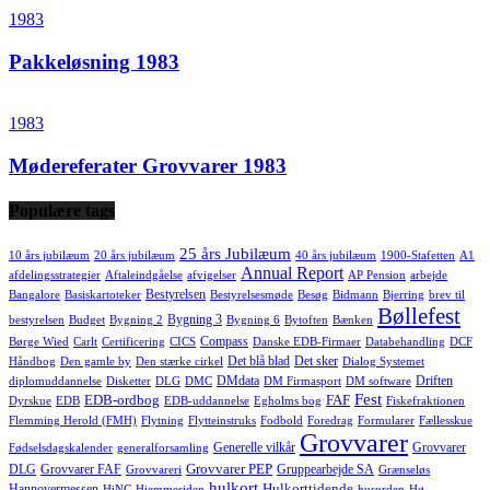
1983
Pakkeløsning 1983
1983
Mødereferater Grovvarer 1983
Populære tags
25 års Jubilæum
10 års jubilæum
20 års jubilæum
40 års jubilæum
1900-Stafetten
A1
Annual Report
afdelingsstrategier
Aftaleindgåelse
afvigelser
AP Pension
arbejde
Bestyrelsen
Bangalore
Basiskartoteker
Bestyrelsesmøde
Besøg
Bidmann
Bjerring
brev til
Bøllefest
Bygning 3
bestyrelsen
Budget
Bygning 2
Bygning 6
Bytoften
Bænken
Compass
Børge Wied
Carlt
Certificering
CICS
Danske EDB-Firmaer
Databehandling
DCF
Det blå blad
Det sker
Håndbog
Den gamle by
Den stærke cirkel
Dialog Systemet
DMdata
Driften
diplomuddannelse
Disketter
DLG
DMC
DM Firmasport
DM software
Fest
EDB-ordbog
FAF
Dyrskue
EDB
EDB-uddannelse
Egholms bog
Fiskefraktionen
Flemming Herold (FMH)
Flytning
Flytteinstruks
Fodbold
Foredrag
Formularer
Fællesskue
Grovvarer
Generelle vilkår
Grovvarer
Fødselsdagskalender
generalforsamling
Grovvarer PEP
DLG
Grovvarer FAF
Gruppearbejde SA
Grovvareri
Grænseløs
hulkort
Hulkorttidende
Hannovermessen
HiNC
Hjemmesiden
husorden
Hø