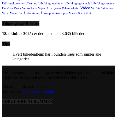
Uddannelsescenter
Udstilling
Udvikling med tiden
Udvikling og samtale
Udvikling systemer
Video
Vejen frem
Ungskue
Varna
Vejen til ny system
Velkomsthefte
Vin
Vinfraktionen
Årsberetning
Årsrapport
ØKAF
Virus
Åbent Hus
Årsrapport Mærsk Data
Tilgængelige Billeder
18. oktober 2025:
er der uploadet 23.635 billeder
Tips
Hvert billedealbum har i bunden Tags som samler alle
kategorier
LEC-Seniorklub er for tidligere medarbejdere på LEC - uanset alder
- som har været ansat indtil firmaet blev solgt i 1999.
Det er gratis at være medlem.
Kontakt os:
jok@lecseniorer.dk
POPULÆRE ALBUMMER