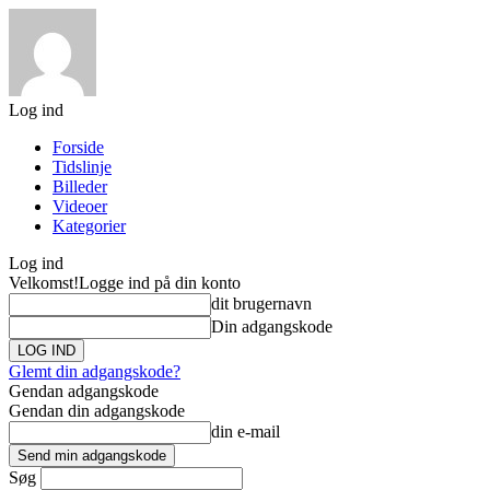
Log ind
Forside
Tidslinje
Billeder
Videoer
Kategorier
Log ind
Velkomst!
Logge ind på din konto
dit brugernavn
Din adgangskode
Glemt din adgangskode?
Gendan adgangskode
Gendan din adgangskode
din e-mail
Søg