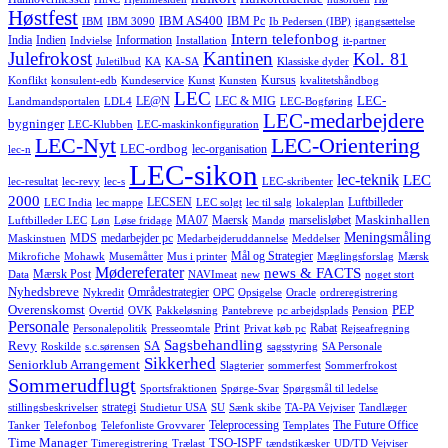
Høstfest
IBM AS400
IBM Pc
IBM
IBM 3090
Ib Pedersen (IBP)
igangsættelse
Intern telefonbog
India
Indien
Information
Indvielse
Installation
it-partner
Julefrokost
Kantinen
Kol. 81
Juletilbud
KA
KA-SA
Klassiske dyder
Kursus
Konflikt
konsulent-edb
Kundeservice
Kunst
Kunsten
kvalitetshåndbog
LEC
LEC-
LE@N
LEC & MIG
Landmandsportalen
LDL4
LEC-Bogføring
LEC-medarbejdere
bygninger
LEC-Klubben
LEC-maskinkonfiguration
LEC-Nyt
LEC-Orientering
LEC-ordbog
lec-organisation
lec-n
LEC-sikon
lec-teknik
LEC
lec-resultat
lec-revy
lec-s
LEC-skribenter
2000
LECSEN
Luftbilleder
LEC India
lec mappe
LEC solgt
lec til salg
lokaleplan
Maskinhallen
MA07
Maersk
marselisløbet
Luftbilleder LEC
Løn
Løse fridage
Mandø
Meningsmåling
MDS
medarbejder pc
Maskinstuen
Medarbejderuddannelse
Meddelser
Mål og Strategier
Mikrofiche
Mohawk
Musemåtter
Mus i printer
Mæglingsforslag
Mærsk
Mødereferater
news & FACTS
Mærsk Post
Data
NAVImeat
new
noget stort
Nyhedsbreve
Områdestrategier
Nykredit
OPC
Opsigelse
Oracle
ordreregistrering
Overenskomst
PEP
Overtid
OVK
Pakkeløsning
Pantebreve
pc arbejdsplads
Pension
Personale
Print
Rabat
Personalepolitik
Presseomtale
Privat køb pc
Rejseafregning
Sagsbehandling
Revy
SA
Roskilde
s.c.sørensen
sagsstyring
SA Personale
Sikkerhed
Seniorklub Arrangement
Slagterier
sommerfest
Sommerfrokost
Sommerudflugt
Sportsfraktionen
Spørge-Svar
Spørgsmål til ledelse
strategi
stillingsbeskrivelser
Studietur USA
SU
Sænk skibe
TA-PA Vejviser
Tandlæger
Teleprocessing
The Future Office
Tanker
Telefonbog
Telefonliste Grovvarer
Templates
Time Manager
TSO-ISPF
Timeregistrering
Trælast
tændstikæsker
UD/TD Vejviser