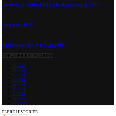
Korn og Foderstof Faktura Kontoudtog 1977
Kantinen 1988
Julefrokost Bowl’n’Fun 2015
POPULÆR KATEGORIER
1988
41
1978
39
1991
39
1999
38
1987
36
1997
36
1990
35
1994
31
1996
29
FLERE HISTORIER