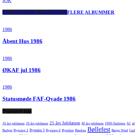
JOK
RELATEREDE ALBUMMER
FLERE ALBUMMER
1986
Åbent Hus 1986
1986
ØKAF jul 1986
1986
Statusmøde FAF-Qvade 1986
Populære tags
25 års Jubilæum
10 års jubilæum
20 års jubilæum
40 års jubilæum
1900-Stafetten
A1
af
Bøllefest
Bygning 3
Budget
Bygning 2
Bygning 6
Bytoften
Bænken
Børge Wied
Carl