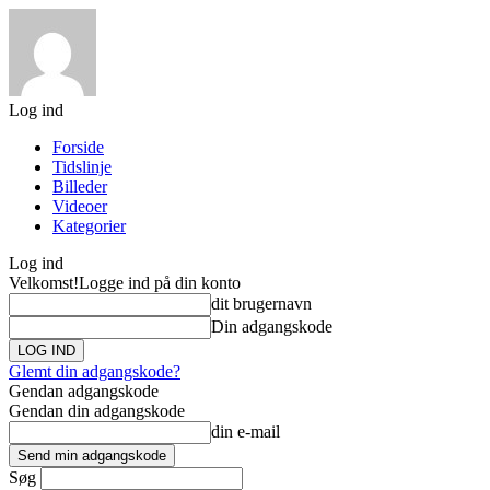
Log ind
Forside
Tidslinje
Billeder
Videoer
Kategorier
Log ind
Velkomst!
Logge ind på din konto
dit brugernavn
Din adgangskode
Glemt din adgangskode?
Gendan adgangskode
Gendan din adgangskode
din e-mail
Søg