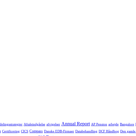
Annual Report
delingsstrategier
Aftaleindgåelse
afvigelser
AP Pension
arbejde
Bangalore
Compass
t
Certificering
CICS
Danske EDB-Firmaer
Databehandling
DCF Håndbog
Den gamle