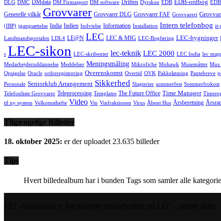
EDB-ordbog
DMdata
Driften
DLG
DMC
DM Firmasport
DM software
Dyrskue
EDB
EDB
Grovvarer
Grovvar
Generelle vilkår
Grovvarer DLG
Grovvarer FAF
Grovvareri
Intern telefonbog
India
Indien
Information
(IBP)
igangsættelse
Indvielse
Installation
it
LEC
LEC-bygninger
LE@N
LEC & MIG
Landmandsportalen
LDL4
LEC-Bogføring
LEC-sikon
lec-teknik
LEC 2000
s
LEC-skribenter
LEC India
lec map
Meningsmåling
Medarbejderuddannelse
Meddelser
Mikrofiche
Mohawk
Musemåtter
Mus 
Overenskomst
Opsigelse
Oracle
ordreregistrering
Overtid
OVK
Pakkeløsning
Pantebreve
p
Sikkerhed
Seniorklub Arrangement
Personale
Slagterier
sommerfest
Sommerfrokost
Time Manager
Teleprocessing
The Future Office
Telefonliste Grovvarer
Templates
Timereg
Video
Årsberetning
Årsra
til ny system
Velkomsthefte
Vin
Vinfraktionen
Virus
Åbent Hus
Tilgængelige Billeder
18. oktober 2025:
er der uploadet 23.635 billeder
Tips
Hvert billedealbum har i bunden Tags som samler alle kategorie
LEC-Seniorklub er for tidligere medarbejdere på LEC - uanset alder - s