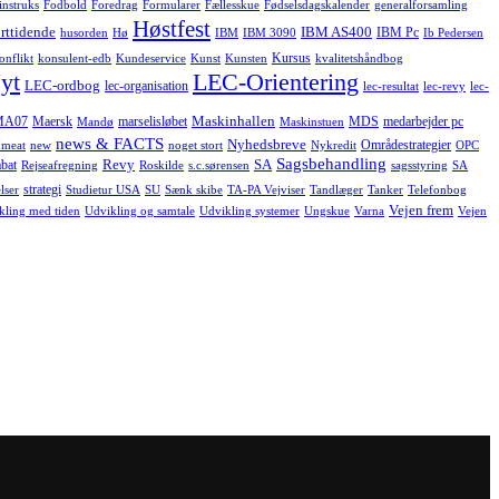
instruks
Fodbold
Foredrag
Formularer
Fællesskue
Fødselsdagskalender
generalforsamling
Høstfest
rttidende
IBM AS400
IBM Pc
husorden
Hø
IBM
IBM 3090
Ib Pedersen
Kursus
onflikt
konsulent-edb
Kundeservice
Kunst
Kunsten
kvalitetshåndbog
yt
LEC-Orientering
LEC-ordbog
lec-organisation
lec-resultat
lec-revy
lec-
Maskinhallen
MA07
Maersk
marselisløbet
MDS
medarbejder pc
Mandø
Maskinstuen
news & FACTS
Nyhedsbreve
Områdestrategier
meat
new
noget stort
Nykredit
OPC
Sagsbehandling
Revy
SA
bat
Rejseafregning
Roskilde
s.c.sørensen
sagsstyring
SA
strategi
lser
Studietur USA
SU
Sænk skibe
TA-PA Vejviser
Tandlæger
Tanker
Telefonbog
Vejen frem
kling med tiden
Udvikling og samtale
Udvikling systemer
Ungskue
Varna
Vejen