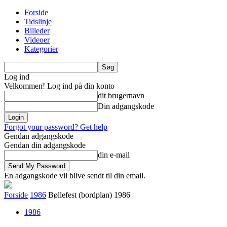
Forside
Tidslinje
Billeder
Videoer
Kategorier
Log ind
Velkommen! Log ind på din konto
dit brugernavn
Din adgangskode
Forgot your password? Get help
Gendan adgangskode
Gendan din adgangskode
din e-mail
En adgangskode vil blive sendt til din email.
Forside
1986
Bøllefest (bordplan) 1986
1986