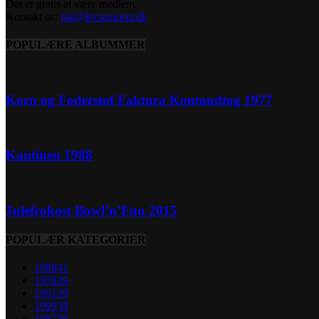
Det er gratis at være medlem.
Kontakt os:
jok@lecseniorer.dk
POPULÆRE ALBUMMER
Korn og Foderstof Faktura Kontoudtog 1977
Kantinen 1988
Julefrokost Bowl’n’Fun 2015
POPULÆR KATEGORIER
1988
41
1978
39
1991
39
1999
38
1987
36