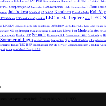
Fest
FAF
-uddannelse
Egholms bog
Fiskefraktionen
Flemming Herold (FMH)
Flytning
Flytte
hulkort
er PEP
Hulko
Gruppearbejde SA
Hannovermessen
Grænseløs
HiNC
Hjemmesiden
Julefrokost
Kantinen
Kol. 81
-partner
Juletilbud
KA
KA-SA
Klassiske dyder
K
LEC-N
LEC-medarbejdere
LEC-Klubben
LEC-maskinkonfiguration
lec-n
LECSEN
Luftbilleder
pe
LEC solgt
lec til salg
lokaleplan
Luftbilleder LEC
Løn
Løse fridage
Mødereferater
Mål og Strategier
Mærsk Post
i printer
Mæglingsforslag
Mærsk Data
NAVI
Personale
PEP
Print
Ra
c arbejdsplads
Pension
Personalepolitik
Presseomtale
Privat køb pc
Sommerudflugt
Sportsfraktionen
Spørge-Svar
Spørgsmål til ledelse
stillingsbeskrive
TSO-ISPF
istrering
Trælast
tændstikæsker
UD/TD Vejviser
Uddannelsescenter
Udstilling
Udvi
pport
ØKAF
Årsrapport Mærsk Data
r
om har været ansat indtil firmaet blev solgt i 1999.