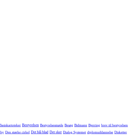
Bestyrelsen
Basiskartoteker
Bestyrelsesmøde
Besøg
Bidmann
Bjerring
brev til bestyrelsen
Det blå blad
Det sker
 by
Den stærke cirkel
Dialog Systemet
diplomuddannelse
Disketter