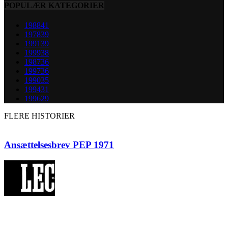
POPULÆR KATEGORIER
1988
41
1978
39
1991
39
1999
38
1987
36
1997
36
1990
35
1994
31
1996
29
FLERE HISTORIER
Ansættelsesbrev PEP 1971
10 års jubilæum 1972