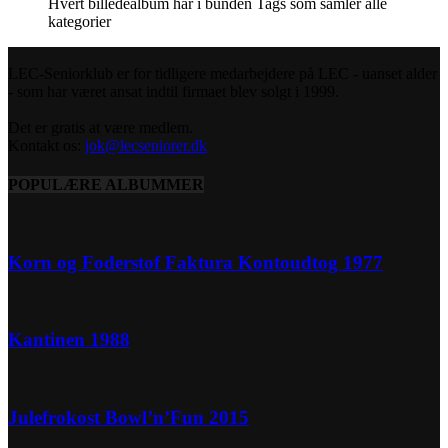
Hvert billedealbum har i bunden Tags som samler alle
kategorier
LEC-Seniorklub er for tidligere medarbejdere på LEC - uanset alder
- som har været ansat indtil firmaet blev solgt i 1999.
Det er gratis at være medlem.
Kontakt os:
jok@lecseniorer.dk
POPULÆRE ALBUMMER
Korn og Foderstof Faktura Kontoudtog 1977
Kantinen 1988
Julefrokost Bowl’n’Fun 2015