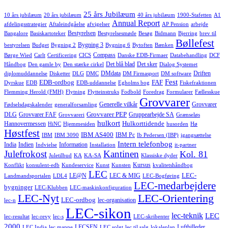
25 års Jubilæum
10 års jubilæum
20 års jubilæum
40 års jubilæum
1900-Stafetten
A1
Annual Report
afdelingsstrategier
Aftaleindgåelse
afvigelser
AP Pension
arbejde
Bestyrelsen
Bangalore
Basiskartoteker
Bestyrelsesmøde
Besøg
Bidmann
Bjerring
brev til
Bøllefest
Bygning 3
bestyrelsen
Budget
Bygning 2
Bygning 6
Bytoften
Bænken
Compass
Børge Wied
Carlt
Certificering
CICS
Danske EDB-Firmaer
Databehandling
DCF
Det blå blad
Det sker
Håndbog
Den gamle by
Den stærke cirkel
Dialog Systemet
DMdata
Driften
diplomuddannelse
Disketter
DLG
DMC
DM Firmasport
DM software
Fest
EDB-ordbog
FAF
Dyrskue
EDB
EDB-uddannelse
Egholms bog
Fiskefraktionen
Flemming Herold (FMH)
Flytning
Flytteinstruks
Fodbold
Foredrag
Formularer
Fællesskue
Grovvarer
Generelle vilkår
Grovvarer
Fødselsdagskalender
generalforsamling
Grovvarer PEP
DLG
Grovvarer FAF
Gruppearbejde SA
Grovvareri
Grænseløs
hulkort
Hulkorttidende
Hannovermessen
HiNC
Hjemmesiden
husorden
Hø
Høstfest
IBM AS400
IBM Pc
IBM
IBM 3090
Ib Pedersen (IBP)
igangsættelse
Intern telefonbog
India
Indien
Information
Indvielse
Installation
it-partner
Julefrokost
Kantinen
Kol. 81
Juletilbud
KA
KA-SA
Klassiske dyder
Kursus
Konflikt
konsulent-edb
Kundeservice
Kunst
Kunsten
kvalitetshåndbog
LEC
LEC-
LE@N
LEC & MIG
Landmandsportalen
LDL4
LEC-Bogføring
LEC-medarbejdere
bygninger
LEC-Klubben
LEC-maskinkonfiguration
LEC-Nyt
LEC-Orientering
LEC-ordbog
lec-organisation
lec-n
LEC-sikon
lec-teknik
LEC
lec-resultat
lec-revy
lec-s
LEC-skribenter
2000
LECSEN
Luftbilleder
LEC India
lec mappe
LEC solgt
lec til salg
lokaleplan