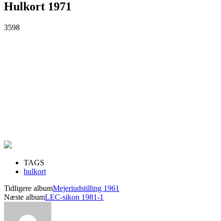
Hulkort 1971
3598
TAGS
hulkort
Tidligere album
Mejeriudstilling 1961
Næste album
LEC-sikon 1981-1