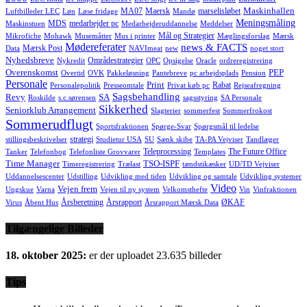
Maskinhallen
MA07
Maersk
marselisløbet
Luftbilleder LEC
Løn
Løse fridage
Mandø
Meningsmåling
MDS
medarbejder pc
Maskinstuen
Medarbejderuddannelse
Meddelser
Mål og Strategier
Mikrofiche
Mohawk
Musemåtter
Mus i printer
Mæglingsforslag
Mærsk
Mødereferater
news & FACTS
Mærsk Post
Data
NAVImeat
new
noget stort
Nyhedsbreve
Områdestrategier
Nykredit
OPC
Opsigelse
Oracle
ordreregistrering
Overenskomst
PEP
Overtid
OVK
Pakkeløsning
Pantebreve
pc arbejdsplads
Pension
Personale
Print
Rabat
Personalepolitik
Presseomtale
Privat køb pc
Rejseafregning
Sagsbehandling
Revy
SA
Roskilde
s.c.sørensen
sagsstyring
SA Personale
Sikkerhed
Seniorklub Arrangement
Slagterier
sommerfest
Sommerfrokost
Sommerudflugt
Sportsfraktionen
Spørge-Svar
Spørgsmål til ledelse
strategi
stillingsbeskrivelser
Studietur USA
SU
Sænk skibe
TA-PA Vejviser
Tandlæger
Teleprocessing
The Future Office
Tanker
Telefonbog
Telefonliste Grovvarer
Templates
Time Manager
TSO-ISPF
Timeregistrering
Trælast
tændstikæsker
UD/TD Vejviser
Uddannelsescenter
Udstilling
Udvikling med tiden
Udvikling og samtale
Udvikling systemer
Video
Vejen frem
Ungskue
Varna
Vejen til ny system
Velkomsthefte
Vin
Vinfraktionen
Årsberetning
Årsrapport
ØKAF
Virus
Åbent Hus
Årsrapport Mærsk Data
Tilgængelige Billeder
18. oktober 2025:
er der uploadet 23.635 billeder
Tips