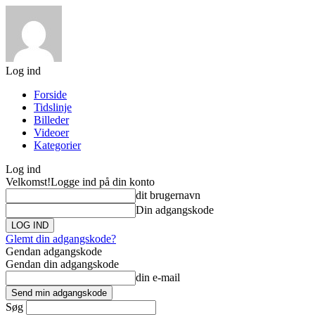
Log ind
Forside
Tidslinje
Billeder
Videoer
Kategorier
Log ind
Velkomst!
Logge ind på din konto
dit brugernavn
Din adgangskode
Glemt din adgangskode?
Gendan adgangskode
Gendan din adgangskode
din e-mail
Søg