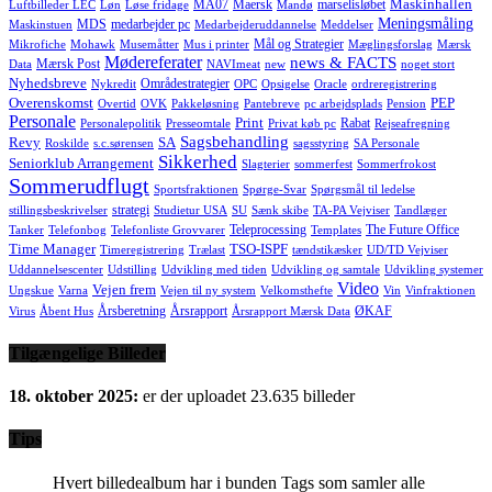
Maskinhallen
MA07
Maersk
marselisløbet
Luftbilleder LEC
Løn
Løse fridage
Mandø
Meningsmåling
MDS
medarbejder pc
Maskinstuen
Medarbejderuddannelse
Meddelser
Mål og Strategier
Mikrofiche
Mohawk
Musemåtter
Mus i printer
Mæglingsforslag
Mærsk
Mødereferater
news & FACTS
Mærsk Post
Data
NAVImeat
new
noget stort
Nyhedsbreve
Områdestrategier
Nykredit
OPC
Opsigelse
Oracle
ordreregistrering
Overenskomst
PEP
Overtid
OVK
Pakkeløsning
Pantebreve
pc arbejdsplads
Pension
Personale
Print
Rabat
Personalepolitik
Presseomtale
Privat køb pc
Rejseafregning
Sagsbehandling
Revy
SA
Roskilde
s.c.sørensen
sagsstyring
SA Personale
Sikkerhed
Seniorklub Arrangement
Slagterier
sommerfest
Sommerfrokost
Sommerudflugt
Sportsfraktionen
Spørge-Svar
Spørgsmål til ledelse
strategi
stillingsbeskrivelser
Studietur USA
SU
Sænk skibe
TA-PA Vejviser
Tandlæger
Teleprocessing
The Future Office
Tanker
Telefonbog
Telefonliste Grovvarer
Templates
Time Manager
TSO-ISPF
Timeregistrering
Trælast
tændstikæsker
UD/TD Vejviser
Uddannelsescenter
Udstilling
Udvikling med tiden
Udvikling og samtale
Udvikling systemer
Video
Vejen frem
Ungskue
Varna
Vejen til ny system
Velkomsthefte
Vin
Vinfraktionen
Årsberetning
Årsrapport
ØKAF
Virus
Åbent Hus
Årsrapport Mærsk Data
Tilgængelige Billeder
18. oktober 2025:
er der uploadet 23.635 billeder
Tips
Hvert billedealbum har i bunden Tags som samler alle