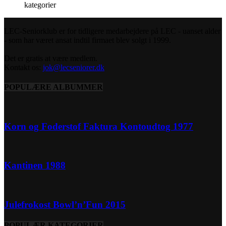
kategorier
LEC-Seniorklub er for tidligere medarbejdere på LEC - uanset alder
- som har været ansat indtil firmaet blev solgt i 1999.
Det er gratis at være medlem.
Kontakt os:
jok@lecseniorer.dk
POPULÆRE ALBUMMER
Korn og Foderstof Faktura Kontoudtog 1977
Kantinen 1988
Julefrokost Bowl’n’Fun 2015
POPULÆR KATEGORIER