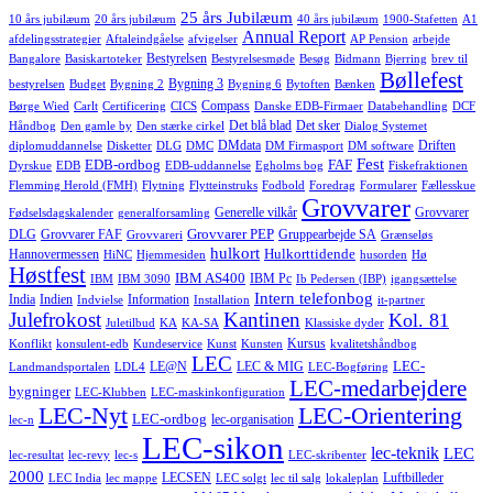
25 års Jubilæum
10 års jubilæum
20 års jubilæum
40 års jubilæum
1900-Stafetten
A1
Annual Report
afdelingsstrategier
Aftaleindgåelse
afvigelser
AP Pension
arbejde
Bestyrelsen
Bangalore
Basiskartoteker
Bestyrelsesmøde
Besøg
Bidmann
Bjerring
brev til
Bøllefest
Bygning 3
bestyrelsen
Budget
Bygning 2
Bygning 6
Bytoften
Bænken
Compass
Børge Wied
Carlt
Certificering
CICS
Danske EDB-Firmaer
Databehandling
DCF
Det blå blad
Det sker
Håndbog
Den gamle by
Den stærke cirkel
Dialog Systemet
DMdata
Driften
diplomuddannelse
Disketter
DLG
DMC
DM Firmasport
DM software
Fest
EDB-ordbog
FAF
Dyrskue
EDB
EDB-uddannelse
Egholms bog
Fiskefraktionen
Flemming Herold (FMH)
Flytning
Flytteinstruks
Fodbold
Foredrag
Formularer
Fællesskue
Grovvarer
Generelle vilkår
Grovvarer
Fødselsdagskalender
generalforsamling
Grovvarer PEP
DLG
Grovvarer FAF
Gruppearbejde SA
Grovvareri
Grænseløs
hulkort
Hulkorttidende
Hannovermessen
HiNC
Hjemmesiden
husorden
Hø
Høstfest
IBM AS400
IBM Pc
IBM
IBM 3090
Ib Pedersen (IBP)
igangsættelse
Intern telefonbog
India
Indien
Information
Indvielse
Installation
it-partner
Julefrokost
Kantinen
Kol. 81
Juletilbud
KA
KA-SA
Klassiske dyder
Kursus
Konflikt
konsulent-edb
Kundeservice
Kunst
Kunsten
kvalitetshåndbog
LEC
LEC-
LE@N
LEC & MIG
Landmandsportalen
LDL4
LEC-Bogføring
LEC-medarbejdere
bygninger
LEC-Klubben
LEC-maskinkonfiguration
LEC-Nyt
LEC-Orientering
LEC-ordbog
lec-organisation
lec-n
LEC-sikon
lec-teknik
LEC
lec-resultat
lec-revy
lec-s
LEC-skribenter
2000
LECSEN
Luftbilleder
LEC India
lec mappe
LEC solgt
lec til salg
lokaleplan