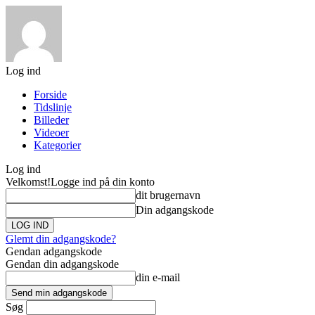
Log ind
Forside
Tidslinje
Billeder
Videoer
Kategorier
Log ind
Velkomst!
Logge ind på din konto
dit brugernavn
Din adgangskode
Glemt din adgangskode?
Gendan adgangskode
Gendan din adgangskode
din e-mail
Søg