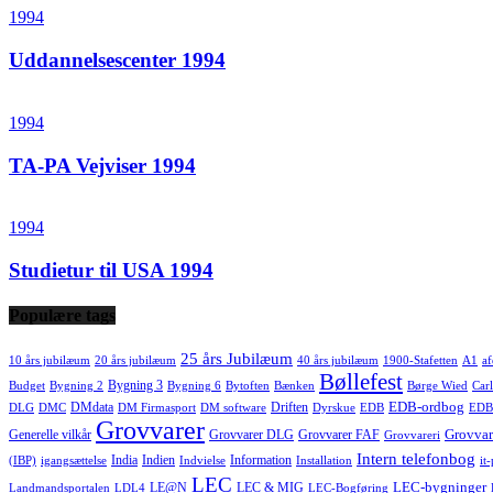
1994
Uddannelsescenter 1994
1994
TA-PA Vejviser 1994
1994
Studietur til USA 1994
Populære tags
25 års Jubilæum
10 års jubilæum
20 års jubilæum
40 års jubilæum
1900-Stafetten
A1
af
Bøllefest
Bygning 3
Budget
Bygning 2
Bygning 6
Bytoften
Bænken
Børge Wied
Carl
EDB-ordbog
DMdata
Driften
DLG
DMC
DM Firmasport
DM software
Dyrskue
EDB
EDB
Grovvarer
Grovvar
Generelle vilkår
Grovvarer DLG
Grovvarer FAF
Grovvareri
Intern telefonbog
India
Indien
Information
(IBP)
igangsættelse
Indvielse
Installation
it
LEC
LEC-bygninger
LE@N
LEC & MIG
Landmandsportalen
LDL4
LEC-Bogføring