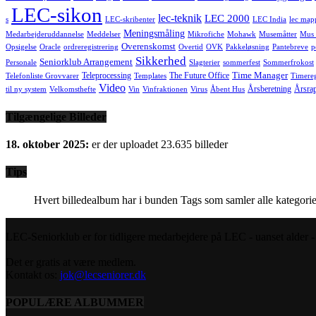
LEC-sikon
lec-teknik
LEC 2000
s
LEC-skribenter
LEC India
lec map
Meningsmåling
Medarbejderuddannelse
Meddelser
Mikrofiche
Mohawk
Musemåtter
Mus 
Overenskomst
Opsigelse
Oracle
ordreregistrering
Overtid
OVK
Pakkeløsning
Pantebreve
p
Sikkerhed
Seniorklub Arrangement
Personale
Slagterier
sommerfest
Sommerfrokost
Time Manager
Teleprocessing
The Future Office
Telefonliste Grovvarer
Templates
Timereg
Video
Årsberetning
Årsra
til ny system
Velkomsthefte
Vin
Vinfraktionen
Virus
Åbent Hus
Tilgængelige Billeder
18. oktober 2025:
er der uploadet 23.635 billeder
Tips
Hvert billedealbum har i bunden Tags som samler alle kategorie
LEC-Seniorklub er for tidligere medarbejdere på LEC - uanset alder - s
Det er gratis at være medlem.
Kontakt os:
jok@lecseniorer.dk
POPULÆRE ALBUMMER