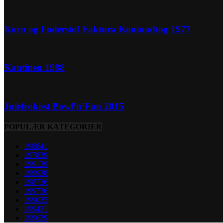
Korn og Foderstof Faktura Kontoudtog 1977
Kantinen 1988
Julefrokost Bowl’n’Fun 2015
POPULÆR KATEGORIER
1988
41
1978
39
1991
39
1999
38
1987
36
1997
36
1990
35
1994
31
1996
29