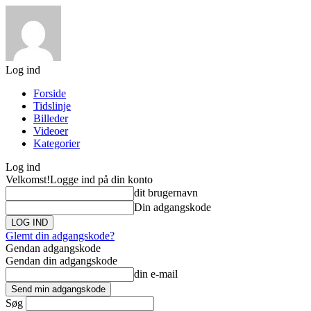
Log ind
Forside
Tidslinje
Billeder
Videoer
Kategorier
Log ind
Velkomst!
Logge ind på din konto
dit brugernavn
Din adgangskode
Glemt din adgangskode?
Gendan adgangskode
Gendan din adgangskode
din e-mail
Søg