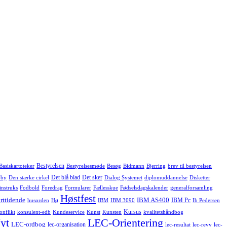
Bestyrelsen
Basiskartoteker
Bestyrelsesmøde
Besøg
Bidmann
Bjerring
brev til bestyrelsen
Det blå blad
Det sker
 by
Den stærke cirkel
Dialog Systemet
diplomuddannelse
Disketter
instruks
Fodbold
Foredrag
Formularer
Fællesskue
Fødselsdagskalender
generalforsamling
Høstfest
rttidende
IBM AS400
IBM Pc
husorden
Hø
IBM
IBM 3090
Ib Pedersen
Kursus
onflikt
konsulent-edb
Kundeservice
Kunst
Kunsten
kvalitetshåndbog
yt
LEC-Orientering
LEC-ordbog
lec-organisation
lec-resultat
lec-revy
lec-