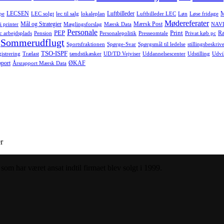
LECSEN
Luftbilleder
pe
LEC solgt
lec til salg
lokaleplan
Luftbilleder LEC
Løn
Løse fridage
Mødereferater
Mål og Strategier
Mærsk Post
i printer
Mæglingsforslag
Mærsk Data
NAVI
Personale
PEP
Print
Ra
c arbejdsplads
Pension
Personalepolitik
Presseomtale
Privat køb pc
Sommerudflugt
Sportsfraktionen
Spørge-Svar
Spørgsmål til ledelse
stillingsbeskrive
TSO-ISPF
istrering
Trælast
tændstikæsker
UD/TD Vejviser
Uddannelsescenter
Udstilling
Udvi
pport
ØKAF
Årsrapport Mærsk Data
r
om har været ansat indtil firmaet blev solgt i 1999.