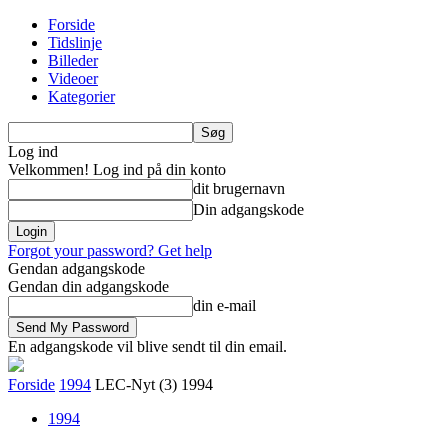
Forside
Tidslinje
Billeder
Videoer
Kategorier
Log ind
Velkommen! Log ind på din konto
dit brugernavn
Din adgangskode
Forgot your password? Get help
Gendan adgangskode
Gendan din adgangskode
din e-mail
En adgangskode vil blive sendt til din email.
Forside
1994
LEC-Nyt (3) 1994
1994