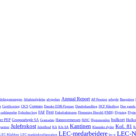
Annual Report
delingsstrategier
Aftaleindgåelse
afvigelser
AP Pension
arbejde
Bangalore
Compass
t
Certificering
CICS
Danske EDB-Firmaer
Databehandling
DCF Håndbog
Den gamle
Fest
FAF
-uddannelse
Egholms bog
Fiskefraktionen
Flemming Herold (FMH)
Flytning
Flytte
hulkort
er PEP
Hulko
Gruppearbejde SA
Hannovermessen
Grænseløs
HiNC
Hjemmesiden
Julefrokost
Kantinen
Kol. 81
-partner
Juletilbud
KA
KA-SA
Klassiske dyder
K
LEC-N
LEC-medarbejdere
LEC-Klubben
LEC-maskinkonfiguration
lec-n