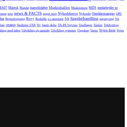
Maskinhallen
MA07
Maersk
marselisløbet
MDS
medarbejder pc
Mandø
Maskinstuen
news & FACTS
Nyhedsbreve
Områdestrategier
meat
new
noget stort
Nykredit
OPC
Sagsbehandling
Revy
SA
bat
Rejseafregning
Roskilde
s.c.sørensen
sagsstyring
SA
strategi
lser
Studietur USA
SU
Sænk skibe
TA-PA Vejviser
Tandlæger
Tanker
Telefonbog
Vejen frem
kling med tiden
Udvikling og samtale
Udvikling systemer
Ungskue
Varna
Vejen