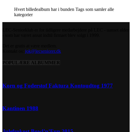
Hvert billedealbum har i bunden Tags som samler alle
kategorier
LEC-Seniorklub er for tidligere medarbejdere på LEC - uanset alder
- som har været ansat indtil firmaet blev solgt i 1999.
Det er gratis at være medlem.
Kontakt os:
jok@lecseniorer.dk
POPULÆRE ALBUMMER
Korn og Foderstof Faktura Kontoudtog 1977
Kantinen 1988
Julefrokost Bowl’n’Fun 2015