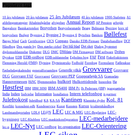
Populære tags
25 års Jubilæum
10 års jubilæum
20 års jubilæum
40 års jubilæum
1900-Stafetten
A1
Annual Report
afdelingsstrategier
Aftaleindgåelse
afvigelser
AP Pension
arbejde
Bestyrelsen
Bangalore
Basiskartoteker
Bestyrelsesmøde
Besøg
Bidmann
Bjerring
brev til
Bøllefest
Bygning 3
bestyrelsen
Budget
Bygning 2
Bygning 6
Bytoften
Bænken
Compass
Børge Wied
Carlt
Certificering
CICS
Danske EDB-Firmaer
Databehandling
DCF
Det blå blad
Det sker
Håndbog
Den gamle by
Den stærke cirkel
Dialog Systemet
DMdata
Driften
diplomuddannelse
Disketter
DLG
DMC
DM Firmasport
DM software
Fest
EDB-ordbog
FAF
Dyrskue
EDB
EDB-uddannelse
Egholms bog
Fiskefraktionen
Flemming Herold (FMH)
Flytning
Flytteinstruks
Fodbold
Foredrag
Formularer
Fællesskue
Grovvarer
Generelle vilkår
Grovvarer
Fødselsdagskalender
generalforsamling
Grovvarer PEP
DLG
Grovvarer FAF
Gruppearbejde SA
Grovvareri
Grænseløs
hulkort
Hulkorttidende
Hannovermessen
HiNC
Hjemmesiden
husorden
Hø
Høstfest
IBM AS400
IBM Pc
IBM
IBM 3090
Ib Pedersen (IBP)
igangsættelse
Intern telefonbog
India
Indien
Information
Indvielse
Installation
it-partner
Julefrokost
Kantinen
Kol. 81
Juletilbud
KA
KA-SA
Klassiske dyder
Kursus
Konflikt
konsulent-edb
Kundeservice
Kunst
Kunsten
kvalitetshåndbog
LEC
LEC-
LE@N
LEC & MIG
Landmandsportalen
LDL4
LEC-Bogføring
LEC-medarbejdere
bygninger
LEC-Klubben
LEC-maskinkonfiguration
LEC-Nyt
LEC-Orientering
LEC-ordbog
lec-organisation
lec-n
LEC-sikon