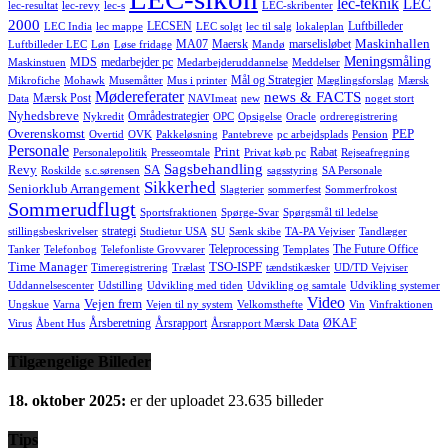
lec-teknik
LEC
lec-resultat
lec-revy
lec-s
LEC-skribenter
2000
LECSEN
Luftbilleder
LEC India
lec mappe
LEC solgt
lec til salg
lokaleplan
Maskinhallen
MA07
Maersk
marselisløbet
Luftbilleder LEC
Løn
Løse fridage
Mandø
Meningsmåling
MDS
medarbejder pc
Maskinstuen
Medarbejderuddannelse
Meddelser
Mål og Strategier
Mikrofiche
Mohawk
Musemåtter
Mus i printer
Mæglingsforslag
Mærsk
Mødereferater
news & FACTS
Mærsk Post
Data
NAVImeat
new
noget stort
Nyhedsbreve
Områdestrategier
Nykredit
OPC
Opsigelse
Oracle
ordreregistrering
Overenskomst
PEP
Overtid
OVK
Pakkeløsning
Pantebreve
pc arbejdsplads
Pension
Personale
Print
Rabat
Personalepolitik
Presseomtale
Privat køb pc
Rejseafregning
Sagsbehandling
Revy
SA
Roskilde
s.c.sørensen
sagsstyring
SA Personale
Sikkerhed
Seniorklub Arrangement
Slagterier
sommerfest
Sommerfrokost
Sommerudflugt
Sportsfraktionen
Spørge-Svar
Spørgsmål til ledelse
strategi
stillingsbeskrivelser
Studietur USA
SU
Sænk skibe
TA-PA Vejviser
Tandlæger
Teleprocessing
The Future Office
Tanker
Telefonbog
Telefonliste Grovvarer
Templates
Time Manager
TSO-ISPF
Timeregistrering
Trælast
tændstikæsker
UD/TD Vejviser
Uddannelsescenter
Udstilling
Udvikling med tiden
Udvikling og samtale
Udvikling systemer
Video
Vejen frem
Ungskue
Varna
Vejen til ny system
Velkomsthefte
Vin
Vinfraktionen
Årsberetning
Årsrapport
ØKAF
Virus
Åbent Hus
Årsrapport Mærsk Data
Tilgængelige Billeder
18. oktober 2025:
er der uploadet 23.635 billeder
Tips