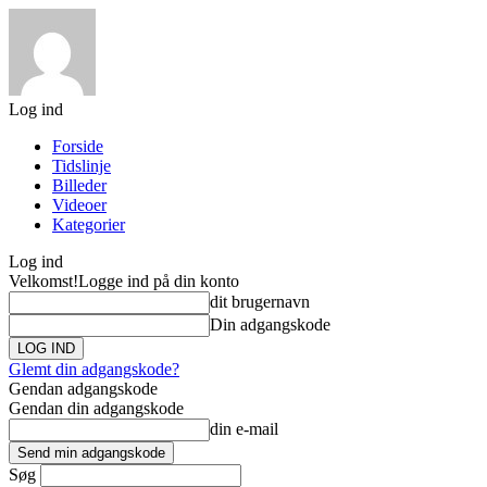
Log ind
Forside
Tidslinje
Billeder
Videoer
Kategorier
Log ind
Velkomst!
Logge ind på din konto
dit brugernavn
Din adgangskode
Glemt din adgangskode?
Gendan adgangskode
Gendan din adgangskode
din e-mail
Søg