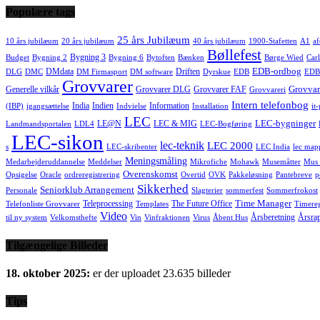
Populære tags
25 års Jubilæum
10 års jubilæum
20 års jubilæum
40 års jubilæum
1900-Stafetten
A1
af
Bøllefest
Bygning 3
Budget
Bygning 2
Bygning 6
Bytoften
Bænken
Børge Wied
Carl
EDB-ordbog
DMdata
Driften
DLG
DMC
DM Firmasport
DM software
Dyrskue
EDB
EDB
Grovvarer
Grovvar
Generelle vilkår
Grovvarer DLG
Grovvarer FAF
Grovvareri
Intern telefonbog
India
Indien
Information
(IBP)
igangsættelse
Indvielse
Installation
it
LEC
LEC-bygninger
LE@N
LEC & MIG
Landmandsportalen
LDL4
LEC-Bogføring
LEC-sikon
lec-teknik
LEC 2000
s
LEC-skribenter
LEC India
lec map
Meningsmåling
Medarbejderuddannelse
Meddelser
Mikrofiche
Mohawk
Musemåtter
Mus 
Overenskomst
Opsigelse
Oracle
ordreregistrering
Overtid
OVK
Pakkeløsning
Pantebreve
p
Sikkerhed
Seniorklub Arrangement
Personale
Slagterier
sommerfest
Sommerfrokost
Time Manager
Teleprocessing
The Future Office
Telefonliste Grovvarer
Templates
Timereg
Video
Årsberetning
Årsra
til ny system
Velkomsthefte
Vin
Vinfraktionen
Virus
Åbent Hus
Tilgængelige Billeder
18. oktober 2025:
er der uploadet 23.635 billeder
Tips