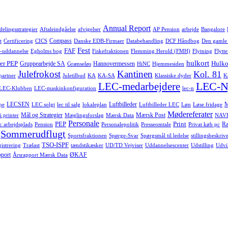
Annual Report
delingsstrategier
Aftaleindgåelse
afvigelser
AP Pension
arbejde
Bangalore
Compass
t
Certificering
CICS
Danske EDB-Firmaer
Databehandling
DCF Håndbog
Den gamle
Fest
FAF
-uddannelse
Egholms bog
Fiskefraktionen
Flemming Herold (FMH)
Flytning
Flytte
hulkort
er PEP
Hulko
Gruppearbejde SA
Hannovermessen
Grænseløs
HiNC
Hjemmesiden
Julefrokost
Kantinen
Kol. 81
-partner
Juletilbud
KA
KA-SA
Klassiske dyder
K
LEC-N
LEC-medarbejdere
LEC-Klubben
LEC-maskinkonfiguration
lec-n
LECSEN
Luftbilleder
pe
LEC solgt
lec til salg
lokaleplan
Luftbilleder LEC
Løn
Løse fridage
Mødereferater
Mål og Strategier
Mærsk Post
i printer
Mæglingsforslag
Mærsk Data
NAVI
Personale
PEP
Print
Ra
c arbejdsplads
Pension
Personalepolitik
Presseomtale
Privat køb pc
Sommerudflugt
Sportsfraktionen
Spørge-Svar
Spørgsmål til ledelse
stillingsbeskrive
TSO-ISPF
istrering
Trælast
tændstikæsker
UD/TD Vejviser
Uddannelsescenter
Udstilling
Udvi
pport
ØKAF
Årsrapport Mærsk Data