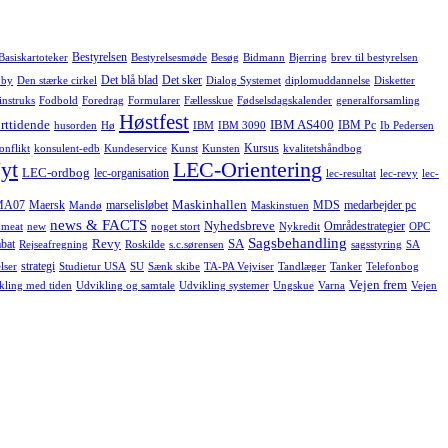
Bestyrelsen
Basiskartoteker
Bestyrelsesmøde
Besøg
Bidmann
Bjerring
brev til bestyrelsen
Det blå blad
Det sker
 by
Den stærke cirkel
Dialog Systemet
diplomuddannelse
Disketter
instruks
Fodbold
Foredrag
Formularer
Fællesskue
Fødselsdagskalender
generalforsamling
Høstfest
rttidende
IBM AS400
IBM Pc
husorden
Hø
IBM
IBM 3090
Ib Pedersen
Kursus
onflikt
konsulent-edb
Kundeservice
Kunst
Kunsten
kvalitetshåndbog
yt
LEC-Orientering
LEC-ordbog
lec-organisation
lec-resultat
lec-revy
lec-
Maskinhallen
MA07
Maersk
marselisløbet
MDS
medarbejder pc
Mandø
Maskinstuen
news & FACTS
Nyhedsbreve
Områdestrategier
meat
new
noget stort
Nykredit
OPC
Sagsbehandling
Revy
SA
bat
Rejseafregning
Roskilde
s.c.sørensen
sagsstyring
SA
strategi
lser
Studietur USA
SU
Sænk skibe
TA-PA Vejviser
Tandlæger
Tanker
Telefonbog
Vejen frem
kling med tiden
Udvikling og samtale
Udvikling systemer
Ungskue
Varna
Vejen