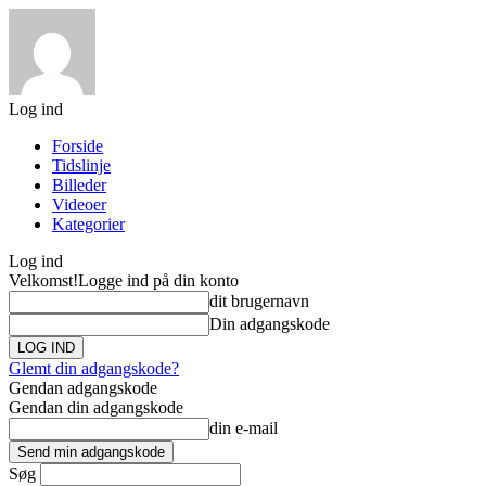
Log ind
Forside
Tidslinje
Billeder
Videoer
Kategorier
Log ind
Velkomst!
Logge ind på din konto
dit brugernavn
Din adgangskode
Glemt din adgangskode?
Gendan adgangskode
Gendan din adgangskode
din e-mail
Søg