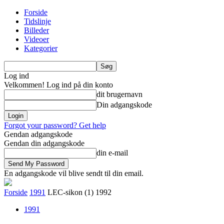
Forside
Tidslinje
Billeder
Videoer
Kategorier
Log ind
Velkommen! Log ind på din konto
dit brugernavn
Din adgangskode
Forgot your password? Get help
Gendan adgangskode
Gendan din adgangskode
din e-mail
En adgangskode vil blive sendt til din email.
Forside
1991
LEC-sikon (1) 1992
1991