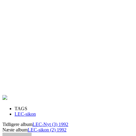
TAGS
LEC-sikon
Tidligere album
LEC-Nyt (3) 1992
Næste album
LEC-sikon (2) 1992