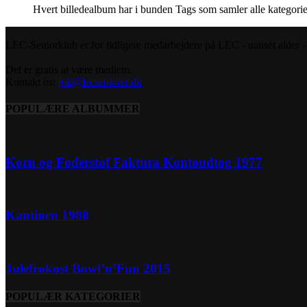
Hvert billedealbum har i bunden Tags som samler alle kategorie
LEC-Seniorklub er for tidligere medarbejdere på LEC - uanset alder - s
Det er gratis at være medlem.
Kontakt os:
jok@lecseniorer.dk
POPULÆRE ALBUMMER
Korn og Foderstof Faktura Kontoudtog 1977
Kantinen 1988
Julefrokost Bowl’n’Fun 2015
POPULÆR KATEGORIER