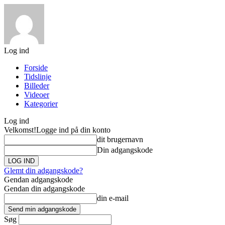
Log ind
Forside
Tidslinje
Billeder
Videoer
Kategorier
Log ind
Velkomst!
Logge ind på din konto
dit brugernavn
Din adgangskode
Glemt din adgangskode?
Gendan adgangskode
Gendan din adgangskode
din e-mail
Søg