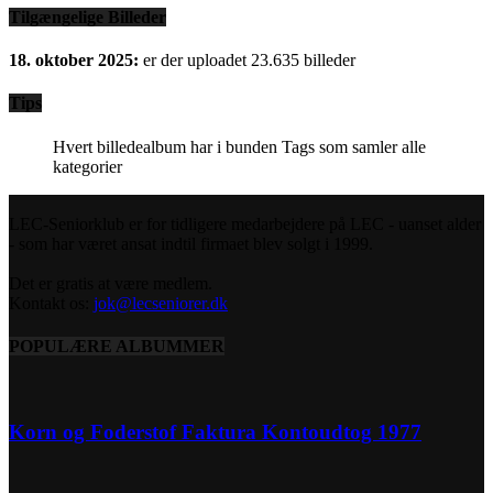
Tilgængelige Billeder
18. oktober 2025:
er der uploadet 23.635 billeder
Tips
Hvert billedealbum har i bunden Tags som samler alle
kategorier
LEC-Seniorklub er for tidligere medarbejdere på LEC - uanset alder
- som har været ansat indtil firmaet blev solgt i 1999.
Det er gratis at være medlem.
Kontakt os:
jok@lecseniorer.dk
POPULÆRE ALBUMMER
Korn og Foderstof Faktura Kontoudtog 1977