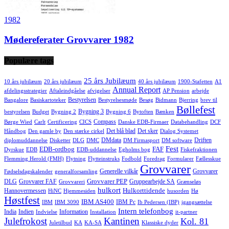
1982
Mødereferater Grovvarer 1982
Populære tags
25 års Jubilæum
10 års jubilæum
20 års jubilæum
40 års jubilæum
1900-Stafetten
A1
Annual Report
afdelingsstrategier
Aftaleindgåelse
afvigelser
AP Pension
arbejde
Bestyrelsen
Bangalore
Basiskartoteker
Bestyrelsesmøde
Besøg
Bidmann
Bjerring
brev til
Bøllefest
Bygning 3
bestyrelsen
Budget
Bygning 2
Bygning 6
Bytoften
Bænken
Compass
Børge Wied
Carlt
Certificering
CICS
Danske EDB-Firmaer
Databehandling
DCF
Det blå blad
Det sker
Håndbog
Den gamle by
Den stærke cirkel
Dialog Systemet
DMdata
Driften
diplomuddannelse
Disketter
DLG
DMC
DM Firmasport
DM software
Fest
EDB-ordbog
FAF
Dyrskue
EDB
EDB-uddannelse
Egholms bog
Fiskefraktionen
Flemming Herold (FMH)
Flytning
Flytteinstruks
Fodbold
Foredrag
Formularer
Fællesskue
Grovvarer
Generelle vilkår
Grovvarer
Fødselsdagskalender
generalforsamling
Grovvarer PEP
DLG
Grovvarer FAF
Gruppearbejde SA
Grovvareri
Grænseløs
hulkort
Hulkorttidende
Hannovermessen
HiNC
Hjemmesiden
husorden
Hø
Høstfest
IBM AS400
IBM Pc
IBM
IBM 3090
Ib Pedersen (IBP)
igangsættelse
Intern telefonbog
India
Indien
Information
Indvielse
Installation
it-partner
Julefrokost
Kantinen
Kol. 81
Juletilbud
KA
KA-SA
Klassiske dyder