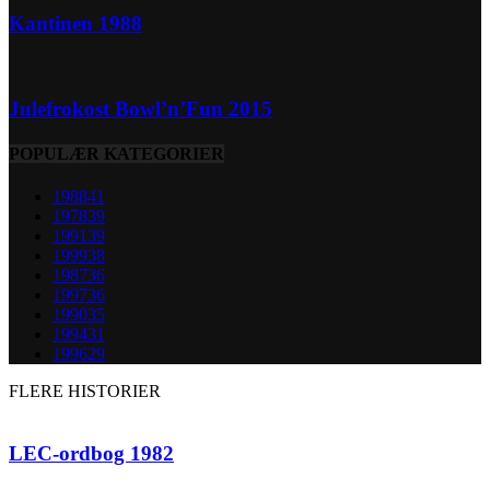
Kantinen 1988
Julefrokost Bowl’n’Fun 2015
POPULÆR KATEGORIER
1988
41
1978
39
1991
39
1999
38
1987
36
1997
36
1990
35
1994
31
1996
29
FLERE HISTORIER
LEC-ordbog 1982