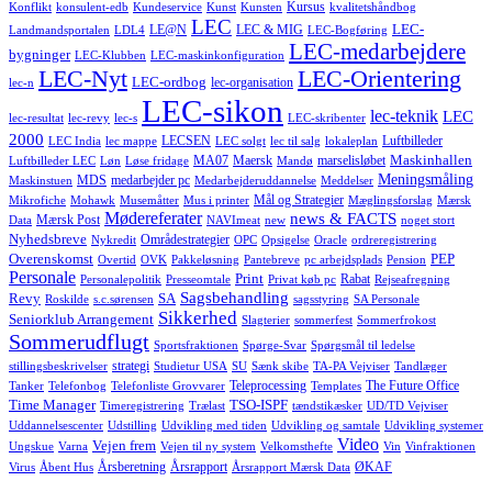
Kursus
Konflikt
konsulent-edb
Kundeservice
Kunst
Kunsten
kvalitetshåndbog
LEC
LEC-
LE@N
LEC & MIG
Landmandsportalen
LDL4
LEC-Bogføring
LEC-medarbejdere
bygninger
LEC-Klubben
LEC-maskinkonfiguration
LEC-Nyt
LEC-Orientering
LEC-ordbog
lec-organisation
lec-n
LEC-sikon
lec-teknik
LEC
lec-resultat
lec-revy
lec-s
LEC-skribenter
2000
LECSEN
Luftbilleder
LEC India
lec mappe
LEC solgt
lec til salg
lokaleplan
Maskinhallen
MA07
Maersk
marselisløbet
Luftbilleder LEC
Løn
Løse fridage
Mandø
Meningsmåling
MDS
medarbejder pc
Maskinstuen
Medarbejderuddannelse
Meddelser
Mål og Strategier
Mikrofiche
Mohawk
Musemåtter
Mus i printer
Mæglingsforslag
Mærsk
Mødereferater
news & FACTS
Mærsk Post
Data
NAVImeat
new
noget stort
Nyhedsbreve
Områdestrategier
Nykredit
OPC
Opsigelse
Oracle
ordreregistrering
Overenskomst
PEP
Overtid
OVK
Pakkeløsning
Pantebreve
pc arbejdsplads
Pension
Personale
Print
Rabat
Personalepolitik
Presseomtale
Privat køb pc
Rejseafregning
Sagsbehandling
Revy
SA
Roskilde
s.c.sørensen
sagsstyring
SA Personale
Sikkerhed
Seniorklub Arrangement
Slagterier
sommerfest
Sommerfrokost
Sommerudflugt
Sportsfraktionen
Spørge-Svar
Spørgsmål til ledelse
strategi
stillingsbeskrivelser
Studietur USA
SU
Sænk skibe
TA-PA Vejviser
Tandlæger
Teleprocessing
The Future Office
Tanker
Telefonbog
Telefonliste Grovvarer
Templates
Time Manager
TSO-ISPF
Timeregistrering
Trælast
tændstikæsker
UD/TD Vejviser
Uddannelsescenter
Udstilling
Udvikling med tiden
Udvikling og samtale
Udvikling systemer
Video
Vejen frem
Ungskue
Varna
Vejen til ny system
Velkomsthefte
Vin
Vinfraktionen
Årsberetning
Årsrapport
ØKAF
Virus
Åbent Hus
Årsrapport Mærsk Data