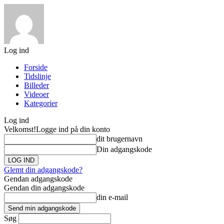
Log ind
Forside
Tidslinje
Billeder
Videoer
Kategorier
Log ind
Velkomst!
Logge ind på din konto
dit brugernavn
Din adgangskode
Glemt din adgangskode?
Gendan adgangskode
Gendan din adgangskode
din e-mail
Søg