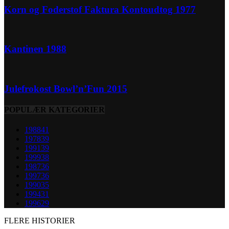
Korn og Foderstof Faktura Kontoudtog 1977
Kantinen 1988
Julefrokost Bowl’n’Fun 2015
POPULÆR KATEGORIER
1988
41
1978
39
1991
39
1999
38
1987
36
1997
36
1990
35
1994
31
1996
29
FLERE HISTORIER