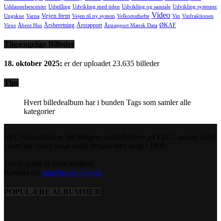
Uddannelsescenter
Udstilling
Udvikling med tiden
Udvikling og samtale
Udvikling systemer
Video
Vejen frem
Ungskue
Varna
Vejen til ny system
Velkomsthefte
Vin
Vinfraktionen
Årsberetning
Årsrapport
ØKAF
Virus
Åbent Hus
Årsrapport Mærsk Data
Tilgængelige Billeder
18. oktober 2025:
er der uploadet 23.635 billeder
Tips
Hvert billedealbum har i bunden Tags som samler alle
kategorier
LEC-Seniorklub er for tidligere medarbejdere på LEC - uanset alder
- som har været ansat indtil firmaet blev solgt i 1999.
Det er gratis at være medlem.
Kontakt os:
jok@lecseniorer.dk
POPULÆRE ALBUMMER