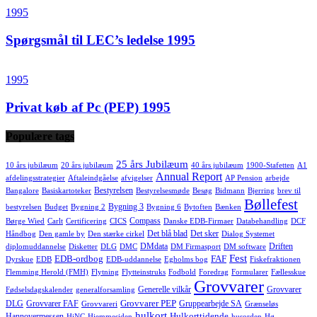
1995
Spørgsmål til LEC’s ledelse 1995
1995
Privat køb af Pc (PEP) 1995
Populære tags
25 års Jubilæum
10 års jubilæum
20 års jubilæum
40 års jubilæum
1900-Stafetten
A1
Annual Report
afdelingsstrategier
Aftaleindgåelse
afvigelser
AP Pension
arbejde
Bestyrelsen
Bangalore
Basiskartoteker
Bestyrelsesmøde
Besøg
Bidmann
Bjerring
brev til
Bøllefest
Bygning 3
bestyrelsen
Budget
Bygning 2
Bygning 6
Bytoften
Bænken
Compass
Børge Wied
Carlt
Certificering
CICS
Danske EDB-Firmaer
Databehandling
DCF
Det blå blad
Det sker
Håndbog
Den gamle by
Den stærke cirkel
Dialog Systemet
DMdata
Driften
diplomuddannelse
Disketter
DLG
DMC
DM Firmasport
DM software
Fest
EDB-ordbog
FAF
Dyrskue
EDB
EDB-uddannelse
Egholms bog
Fiskefraktionen
Flemming Herold (FMH)
Flytning
Flytteinstruks
Fodbold
Foredrag
Formularer
Fællesskue
Grovvarer
Generelle vilkår
Grovvarer
Fødselsdagskalender
generalforsamling
Grovvarer PEP
DLG
Grovvarer FAF
Gruppearbejde SA
Grovvareri
Grænseløs
hulkort
Hulkorttidende
Hannovermessen
HiNC
Hjemmesiden
husorden
Hø