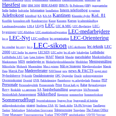
Høstfest
IBM AS400
IBM Pc
IBM
IBM 3090
Ib Pedersen (IBP)
igangsættelse
Intern telefonbog
India
Indien
Information
Indvielse
Installation
it-partner
Julefrokost
Kantinen
Kol. 81
Juletilbud
KA
KA-SA
Klassiske dyder
Kursus
Konflikt
konsulent-edb
Kundeservice
Kunst
Kunsten
kvalitetshåndbog
LEC
LEC-
LE@N
LEC & MIG
Landmandsportalen
LDL4
LEC-Bogføring
LEC-medarbejdere
bygninger
LEC-Klubben
LEC-maskinkonfiguration
LEC-Nyt
LEC-Orientering
LEC-ordbog
lec-organisation
lec-n
LEC-sikon
lec-teknik
LEC
lec-resultat
lec-revy
lec-s
LEC-skribenter
2000
LECSEN
Luftbilleder
LEC India
lec mappe
LEC solgt
lec til salg
lokaleplan
Maskinhallen
MA07
Maersk
marselisløbet
Luftbilleder LEC
Løn
Løse fridage
Mandø
Meningsmåling
MDS
medarbejder pc
Maskinstuen
Medarbejderuddannelse
Meddelser
Mål og Strategier
Mikrofiche
Mohawk
Musemåtter
Mus i printer
Mæglingsforslag
Mærsk
Mødereferater
news & FACTS
Mærsk Post
Data
NAVImeat
new
noget stort
Nyhedsbreve
Områdestrategier
Nykredit
OPC
Opsigelse
Oracle
ordreregistrering
Overenskomst
PEP
Overtid
OVK
Pakkeløsning
Pantebreve
pc arbejdsplads
Pension
Personale
Print
Rabat
Personalepolitik
Presseomtale
Privat køb pc
Rejseafregning
Sagsbehandling
Revy
SA
Roskilde
s.c.sørensen
sagsstyring
SA Personale
Sikkerhed
Seniorklub Arrangement
Slagterier
sommerfest
Sommerfrokost
Sommerudflugt
Sportsfraktionen
Spørge-Svar
Spørgsmål til ledelse
strategi
stillingsbeskrivelser
Studietur USA
SU
Sænk skibe
TA-PA Vejviser
Tandlæger
Teleprocessing
The Future Office
Tanker
Telefonbog
Telefonliste Grovvarer
Templates
Time Manager
TSO-ISPF
Timeregistrering
Trælast
tændstikæsker
UD/TD Vejviser