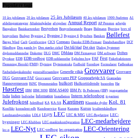
Populære tags
25 års Jubilæum
10 års jubilæum
20 års jubilæum
40 års jubilæum
1900-Stafetten
A1
Annual Report
afdelingsstrategier
Aftaleindgåelse
afvigelser
AP Pension
arbejde
Bestyrelsen
Bangalore
Basiskartoteker
Bestyrelsesmøde
Besøg
Bidmann
Bjerring
brev til
Bøllefest
Bygning 3
bestyrelsen
Budget
Bygning 2
Bygning 6
Bytoften
Bænken
Compass
Børge Wied
Carlt
Certificering
CICS
Danske EDB-Firmaer
Databehandling
DCF
Det blå blad
Det sker
Håndbog
Den gamle by
Den stærke cirkel
Dialog Systemet
DMdata
Driften
diplomuddannelse
Disketter
DLG
DMC
DM Firmasport
DM software
Fest
EDB-ordbog
FAF
Dyrskue
EDB
EDB-uddannelse
Egholms bog
Fiskefraktionen
Flemming Herold (FMH)
Flytning
Flytteinstruks
Fodbold
Foredrag
Formularer
Fællesskue
Grovvarer
Generelle vilkår
Grovvarer
Fødselsdagskalender
generalforsamling
Grovvarer PEP
DLG
Grovvarer FAF
Gruppearbejde SA
Grovvareri
Grænseløs
hulkort
Hulkorttidende
Hannovermessen
HiNC
Hjemmesiden
husorden
Hø
Høstfest
IBM AS400
IBM Pc
IBM
IBM 3090
Ib Pedersen (IBP)
igangsættelse
Intern telefonbog
India
Indien
Information
Indvielse
Installation
it-partner
Julefrokost
Kantinen
Kol. 81
Juletilbud
KA
KA-SA
Klassiske dyder
Kursus
Konflikt
konsulent-edb
Kundeservice
Kunst
Kunsten
kvalitetshåndbog
LEC
LEC-
LE@N
LEC & MIG
Landmandsportalen
LDL4
LEC-Bogføring
LEC-medarbejdere
bygninger
LEC-Klubben
LEC-maskinkonfiguration
LEC-Nyt
LEC-Orientering
LEC-ordbog
lec-organisation
lec-n
LEC-sikon