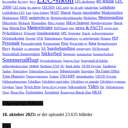
lec-teknik
LEC
lec-resultat
lec-revy
lec-s
LEC-skribenter
2000
LECSEN
Luftbilleder
LEC India
lec mappe
LEC solgt
lec til salg
lokaleplan
Maskinhallen
MA07
Maersk
marselisløbet
Luftbilleder LEC
Løn
Løse fridage
Mandø
Meningsmåling
MDS
medarbejder pc
Maskinstuen
Medarbejderuddannelse
Meddelser
Mål og Strategier
Mikrofiche
Mohawk
Musemåtter
Mus i printer
Mæglingsforslag
Mærsk
Mødereferater
news & FACTS
Mærsk Post
Data
NAVImeat
new
noget stort
Nyhedsbreve
Områdestrategier
Nykredit
OPC
Opsigelse
Oracle
ordreregistrering
Overenskomst
PEP
Overtid
OVK
Pakkeløsning
Pantebreve
pc arbejdsplads
Pension
Personale
Print
Rabat
Personalepolitik
Presseomtale
Privat køb pc
Rejseafregning
Sagsbehandling
Revy
SA
Roskilde
s.c.sørensen
sagsstyring
SA Personale
Sikkerhed
Seniorklub Arrangement
Slagterier
sommerfest
Sommerfrokost
Sommerudflugt
Sportsfraktionen
Spørge-Svar
Spørgsmål til ledelse
strategi
stillingsbeskrivelser
Studietur USA
SU
Sænk skibe
TA-PA Vejviser
Tandlæger
Teleprocessing
The Future Office
Tanker
Telefonbog
Telefonliste Grovvarer
Templates
Time Manager
TSO-ISPF
Timeregistrering
Trælast
tændstikæsker
UD/TD Vejviser
Uddannelsescenter
Udstilling
Udvikling med tiden
Udvikling og samtale
Udvikling systemer
Video
Vejen frem
Ungskue
Varna
Vejen til ny system
Velkomsthefte
Vin
Vinfraktionen
Årsberetning
Årsrapport
ØKAF
Virus
Åbent Hus
Årsrapport Mærsk Data
Tilgængelige Billeder
18. oktober 2025:
er der uploadet 23.635 billeder
Tips