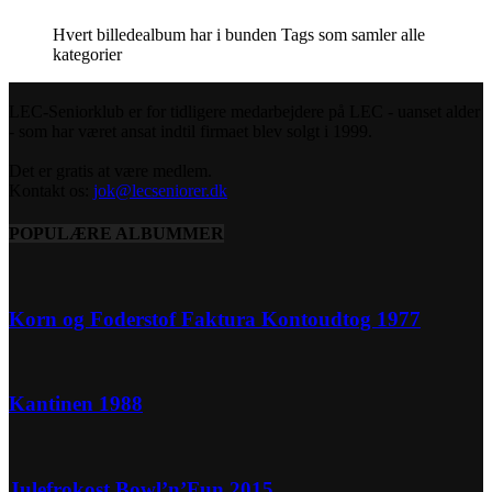
Hvert billedealbum har i bunden Tags som samler alle
kategorier
LEC-Seniorklub er for tidligere medarbejdere på LEC - uanset alder
- som har været ansat indtil firmaet blev solgt i 1999.
Det er gratis at være medlem.
Kontakt os:
jok@lecseniorer.dk
POPULÆRE ALBUMMER
Korn og Foderstof Faktura Kontoudtog 1977
Kantinen 1988
Julefrokost Bowl’n’Fun 2015