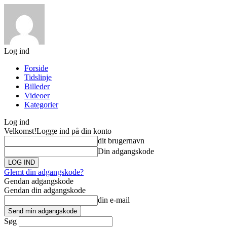
Log ind
Forside
Tidslinje
Billeder
Videoer
Kategorier
Log ind
Velkomst!
Logge ind på din konto
dit brugernavn
Din adgangskode
Glemt din adgangskode?
Gendan adgangskode
Gendan din adgangskode
din e-mail
Søg