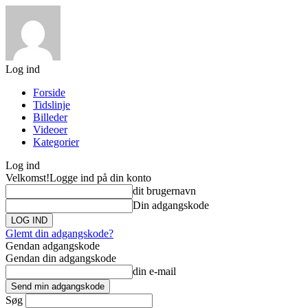
Log ind
Forside
Tidslinje
Billeder
Videoer
Kategorier
Log ind
Velkomst!
Logge ind på din konto
dit brugernavn
Din adgangskode
Glemt din adgangskode?
Gendan adgangskode
Gendan din adgangskode
din e-mail
Søg