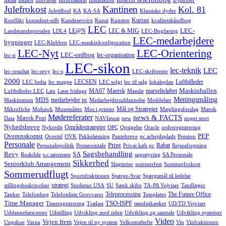
India
Indien
Information
Indvielse
Installation
it-partner
Julefrokost
Kantinen
Kol. 81
Juletilbud
KA
KA-SA
Klassiske dyder
Kursus
Konflikt
konsulent-edb
Kundeservice
Kunst
Kunsten
kvalitetshåndbog
LEC
LEC-
LE@N
LEC & MIG
Landmandsportalen
LDL4
LEC-Bogføring
LEC-medarbejdere
bygninger
LEC-Klubben
LEC-maskinkonfiguration
LEC-Nyt
LEC-Orientering
LEC-ordbog
lec-organisation
lec-n
LEC-sikon
lec-teknik
LEC
lec-resultat
lec-revy
lec-s
LEC-skribenter
2000
LECSEN
Luftbilleder
LEC India
lec mappe
LEC solgt
lec til salg
lokaleplan
Maskinhallen
MA07
Maersk
marselisløbet
Luftbilleder LEC
Løn
Løse fridage
Mandø
Meningsmåling
MDS
medarbejder pc
Maskinstuen
Medarbejderuddannelse
Meddelser
Mål og Strategier
Mikrofiche
Mohawk
Musemåtter
Mus i printer
Mæglingsforslag
Mærsk
Mødereferater
news & FACTS
Mærsk Post
Data
NAVImeat
new
noget stort
Nyhedsbreve
Områdestrategier
Nykredit
OPC
Opsigelse
Oracle
ordreregistrering
Overenskomst
PEP
Overtid
OVK
Pakkeløsning
Pantebreve
pc arbejdsplads
Pension
Personale
Print
Rabat
Personalepolitik
Presseomtale
Privat køb pc
Rejseafregning
Sagsbehandling
Revy
SA
Roskilde
s.c.sørensen
sagsstyring
SA Personale
Sikkerhed
Seniorklub Arrangement
Slagterier
sommerfest
Sommerfrokost
Sommerudflugt
Sportsfraktionen
Spørge-Svar
Spørgsmål til ledelse
strategi
stillingsbeskrivelser
Studietur USA
SU
Sænk skibe
TA-PA Vejviser
Tandlæger
Teleprocessing
The Future Office
Tanker
Telefonbog
Telefonliste Grovvarer
Templates
Time Manager
TSO-ISPF
Timeregistrering
Trælast
tændstikæsker
UD/TD Vejviser
Uddannelsescenter
Udstilling
Udvikling med tiden
Udvikling og samtale
Udvikling systemer
Video
Vejen frem
Ungskue
Varna
Vejen til ny system
Velkomsthefte
Vin
Vinfraktionen