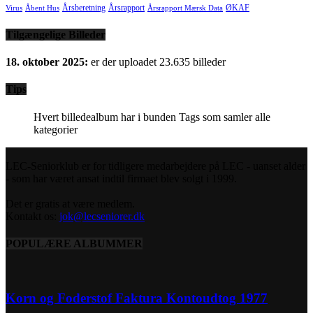
Årsberetning
Årsrapport
ØKAF
Virus
Åbent Hus
Årsrapport Mærsk Data
Tilgængelige Billeder
18. oktober 2025:
er der uploadet 23.635 billeder
Tips
Hvert billedealbum har i bunden Tags som samler alle
kategorier
LEC-Seniorklub er for tidligere medarbejdere på LEC - uanset alder
- som har været ansat indtil firmaet blev solgt i 1999.
Det er gratis at være medlem.
Kontakt os:
jok@lecseniorer.dk
POPULÆRE ALBUMMER
Korn og Foderstof Faktura Kontoudtog 1977