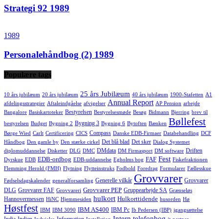
Strategi 92 1989
1989
Personalehåndbog (2) 1989
Populære tags
25 års Jubilæum
10 års jubilæum
20 års jubilæum
40 års jubilæum
1900-Stafetten
A1
Annual Report
afdelingsstrategier
Aftaleindgåelse
afvigelser
AP Pension
arbejde
Bestyrelsen
Bangalore
Basiskartoteker
Bestyrelsesmøde
Besøg
Bidmann
Bjerring
brev til
Bøllefest
Bygning 3
bestyrelsen
Budget
Bygning 2
Bygning 6
Bytoften
Bænken
Compass
Børge Wied
Carlt
Certificering
CICS
Danske EDB-Firmaer
Databehandling
DCF
Det blå blad
Det sker
Håndbog
Den gamle by
Den stærke cirkel
Dialog Systemet
DMdata
Driften
diplomuddannelse
Disketter
DLG
DMC
DM Firmasport
DM software
Fest
EDB-ordbog
FAF
Dyrskue
EDB
EDB-uddannelse
Egholms bog
Fiskefraktionen
Flemming Herold (FMH)
Flytning
Flytteinstruks
Fodbold
Foredrag
Formularer
Fællesskue
Grovvarer
Generelle vilkår
Grovvarer
Fødselsdagskalender
generalforsamling
Grovvarer PEP
DLG
Grovvarer FAF
Gruppearbejde SA
Grovvareri
Grænseløs
hulkort
Hulkorttidende
Hannovermessen
HiNC
Hjemmesiden
husorden
Hø
Høstfest
IBM AS400
IBM Pc
IBM
IBM 3090
Ib Pedersen (IBP)
igangsættelse
Intern telefonbog