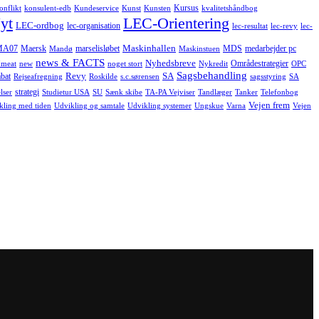
Kursus
onflikt
konsulent-edb
Kundeservice
Kunst
Kunsten
kvalitetshåndbog
yt
LEC-Orientering
LEC-ordbog
lec-organisation
lec-resultat
lec-revy
lec-
Maskinhallen
MA07
Maersk
marselisløbet
MDS
medarbejder pc
Mandø
Maskinstuen
news & FACTS
Nyhedsbreve
Områdestrategier
meat
new
noget stort
Nykredit
OPC
Sagsbehandling
Revy
SA
bat
Rejseafregning
Roskilde
s.c.sørensen
sagsstyring
SA
strategi
lser
Studietur USA
SU
Sænk skibe
TA-PA Vejviser
Tandlæger
Tanker
Telefonbog
Vejen frem
kling med tiden
Udvikling og samtale
Udvikling systemer
Ungskue
Varna
Vejen