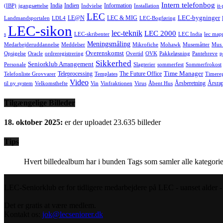
Intern telefonbog
India
Indien
Information
(IBP)
igangsættelse
Indvielse
Installation
it
LEC
LEC-bygninger
LE@N
LEC & MIG
Landmandsportalen
LDL4
LEC-Bogføring
LEC-sikon
lec-teknik
LEC 2000
s
LEC-skribenter
LEC India
lec map
Meningsmåling
Medarbejderuddannelse
Meddelser
Mikrofiche
Mohawk
Musemåtter
Mus 
Overenskomst
Opsigelse
Oracle
ordreregistrering
Overtid
OVK
Pakkeløsning
Pantebreve
p
Sikkerhed
Seniorklub Arrangement
Personale
Slagterier
sommerfest
Sommerfrokost
Time Manager
Teleprocessing
The Future Office
Telefonliste Grovvarer
Templates
Timereg
Video
Årsberetning
Årsra
til ny system
Velkomsthefte
Vin
Vinfraktionen
Virus
Åbent Hus
Tilgængelige Billeder
18. oktober 2025:
er der uploadet 23.635 billeder
Tips
Hvert billedealbum har i bunden Tags som samler alle kategorie
LEC-Seniorklub er for tidligere medarbejdere på LEC - uanset alder - s
Det er gratis at være medlem.
Kontakt os:
jok@lecseniorer.dk