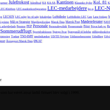
Julefrokost
Kantinen
Kol. 81
-partner
Juletilbud
KA
KA-SA
Klassiske dyder
K
LEC-N
LEC-medarbejdere
LEC-Klubben
LEC-maskinkonfiguration
lec-n
LECSEN
Luftbilleder
pe
LEC solgt
lec til salg
lokaleplan
Luftbilleder LEC
Løn
Løse fridage
Mødereferater
Mål og Strategier
Mærsk Post
i printer
Mæglingsforslag
Mærsk Data
NAVI
Personale
PEP
Print
Ra
c arbejdsplads
Pension
Personalepolitik
Presseomtale
Privat køb pc
Sommerudflugt
Sportsfraktionen
Spørge-Svar
Spørgsmål til ledelse
stillingsbeskrive
TSO-ISPF
istrering
Trælast
tændstikæsker
UD/TD Vejviser
Uddannelsescenter
Udstilling
Udvi
pport
ØKAF
Årsrapport Mærsk Data
r
om har været ansat indtil firmaet blev solgt i 1999.