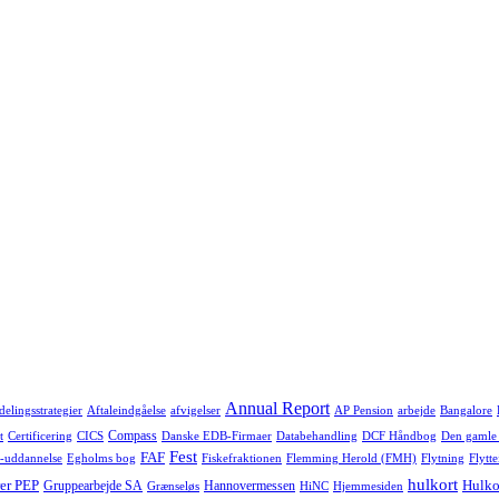
Annual Report
delingsstrategier
Aftaleindgåelse
afvigelser
AP Pension
arbejde
Bangalore
Compass
t
Certificering
CICS
Danske EDB-Firmaer
Databehandling
DCF Håndbog
Den gamle
Fest
FAF
-uddannelse
Egholms bog
Fiskefraktionen
Flemming Herold (FMH)
Flytning
Flytte
hulkort
er PEP
Hulko
Gruppearbejde SA
Hannovermessen
Grænseløs
HiNC
Hjemmesiden