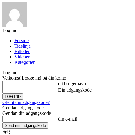
Log ind
Forside
Tidslinje
Billeder
Videoer
Kategorier
Log ind
Velkomst!
Logge ind på din konto
dit brugernavn
Din adgangskode
Glemt din adgangskode?
Gendan adgangskode
Gendan din adgangskode
din e-mail
Søg