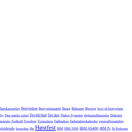
Bestyrelsen
Basiskartoteker
Bestyrelsesmøde
Besøg
Bidmann
Bjerring
brev til bestyrelsen
Det blå blad
Det sker
 by
Den stærke cirkel
Dialog Systemet
diplomuddannelse
Disketter
instruks
Fodbold
Foredrag
Formularer
Fællesskue
Fødselsdagskalender
generalforsamling
Høstfest
rttidende
IBM AS400
IBM Pc
husorden
Hø
IBM
IBM 3090
Ib Pedersen