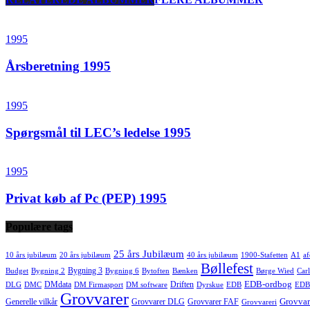
1995
Årsberetning 1995
1995
Spørgsmål til LEC’s ledelse 1995
1995
Privat køb af Pc (PEP) 1995
Populære tags
25 års Jubilæum
10 års jubilæum
20 års jubilæum
40 års jubilæum
1900-Stafetten
A1
af
Bøllefest
Bygning 3
Budget
Bygning 2
Bygning 6
Bytoften
Bænken
Børge Wied
Carl
EDB-ordbog
DMdata
Driften
DLG
DMC
DM Firmasport
DM software
Dyrskue
EDB
EDB
Grovvarer
Grovvar
Generelle vilkår
Grovvarer DLG
Grovvarer FAF
Grovvareri