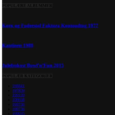
POPULÆRE ALBUMMER
Korn og Foderstof Faktura Kontoudtog 1977
Kantinen 1988
Julefrokost Bowl’n’Fun 2015
POPULÆR KATEGORIER
1988
41
1978
39
1991
39
1999
38
1987
36
1997
36
1990
35