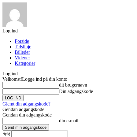
Log ind
Forside
Tidslinje
Billeder
Videoer
Kategorier
Log ind
Velkomst!
Logge ind på din konto
dit brugernavn
Din adgangskode
Glemt din adgangskode?
Gendan adgangskode
Gendan din adgangskode
din e-mail
Søg