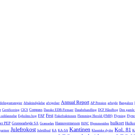
Annual Report
delingsstrategier
Aftaleindgåelse
afvigelser
AP Pension
arbejde
Bangalore
Compass
t
Certificering
CICS
Danske EDB-Firmaer
Databehandling
DCF Håndbog
Den gamle
Fest
FAF
-uddannelse
Egholms bog
Fiskefraktionen
Flemming Herold (FMH)
Flytning
Flytte
hulkort
er PEP
Hulko
Gruppearbejde SA
Hannovermessen
Grænseløs
HiNC
Hjemmesiden
Julefrokost
Kantinen
Kol. 81
-partner
Juletilbud
KA
KA-SA
Klassiske dyder
K