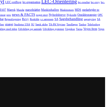
yt
LEC-Orientering
LEC-ordbog
lec-organisation
lec-resultat
lec-revy
lec-
Maskinhallen
MA07
Maersk
marselisløbet
MDS
medarbejder pc
Mandø
Maskinstuen
news & FACTS
Nyhedsbreve
Områdestrategier
meat
new
noget stort
Nykredit
OPC
Sagsbehandling
Revy
SA
bat
Rejseafregning
Roskilde
s.c.sørensen
sagsstyring
SA
strategi
lser
Studietur USA
SU
Sænk skibe
TA-PA Vejviser
Tandlæger
Tanker
Telefonbog
Vejen frem
kling med tiden
Udvikling og samtale
Udvikling systemer
Ungskue
Varna
Vejen