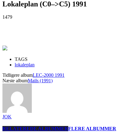
Lokaleplan (C0–>C5) 1991
1479
TAGS
lokaleplan
Tidligere album
LEC-2000 1991
Næste album
Mails (1991)
JOK
RELATEREDE ALBUMMER
FLERE ALBUMMER