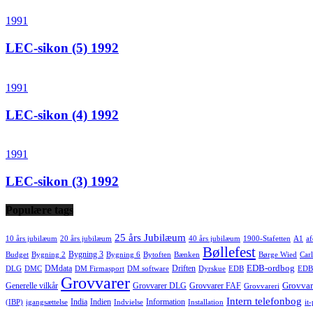
1991
LEC-sikon (5) 1992
1991
LEC-sikon (4) 1992
1991
LEC-sikon (3) 1992
Populære tags
25 års Jubilæum
10 års jubilæum
20 års jubilæum
40 års jubilæum
1900-Stafetten
A1
af
Bøllefest
Bygning 3
Budget
Bygning 2
Bygning 6
Bytoften
Bænken
Børge Wied
Carl
EDB-ordbog
DMdata
Driften
DLG
DMC
DM Firmasport
DM software
Dyrskue
EDB
EDB
Grovvarer
Grovvar
Generelle vilkår
Grovvarer DLG
Grovvarer FAF
Grovvareri
Intern telefonbog
India
Indien
Information
(IBP)
igangsættelse
Indvielse
Installation
it