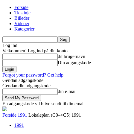
Forside
Tidslinje
Billeder
Videoer
Kategorier
Log ind
Velkommen! Log ind på din konto
dit brugernavn
Din adgangskode
Forgot your password? Get help
Gendan adgangskode
Gendan din adgangskode
din e-mail
En adgangskode vil blive sendt til din email.
Forside
1991
Lokaleplan (C0–>C5) 1991
1991