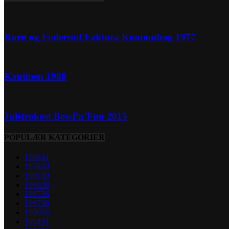
Korn og Foderstof Faktura Kontoudtog 1977
Kantinen 1988
Julefrokost Bowl’n’Fun 2015
POPULÆR KATEGORIER
1988
41
1978
39
1991
39
1999
38
1987
36
1997
36
1990
35
1994
31