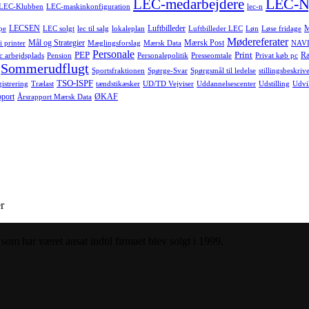
LEC-N
LEC-medarbejdere
LEC-Klubben
LEC-maskinkonfiguration
lec-n
LECSEN
Luftbilleder
pe
LEC solgt
lec til salg
lokaleplan
Luftbilleder LEC
Løn
Løse fridage
Mødereferater
Mål og Strategier
Mærsk Post
i printer
Mæglingsforslag
Mærsk Data
NAVI
Personale
PEP
Print
Ra
c arbejdsplads
Pension
Personalepolitik
Presseomtale
Privat køb pc
Sommerudflugt
Sportsfraktionen
Spørge-Svar
Spørgsmål til ledelse
stillingsbeskrive
TSO-ISPF
istrering
Trælast
tændstikæsker
UD/TD Vejviser
Uddannelsescenter
Udstilling
Udvi
pport
ØKAF
Årsrapport Mærsk Data
r
om har været ansat indtil firmaet blev solgt i 1999.