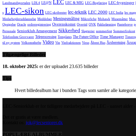
LEC
LEC-bygninger
LE@N
LEC & MIG
Landmandsportalen
LDL4
LEC-Bogføring
LEC-sikon
lec-teknik
LEC 2000
s
LEC-skribenter
LEC India
lec map
Meningsmåling
Medarbejderuddannelse
Meddelser
Mikrofiche
Mohawk
Musemåtter
Mus 
Overenskomst
Opsigelse
Oracle
ordreregistrering
Overtid
OVK
Pakkeløsning
Pantebreve
p
Sikkerhed
Seniorklub Arrangement
Personale
Slagterier
sommerfest
Sommerfrokost
Time Manager
Teleprocessing
The Future Office
Telefonliste Grovvarer
Templates
Timereg
Video
Årsberetning
Årsra
til ny system
Velkomsthefte
Vin
Vinfraktionen
Virus
Åbent Hus
Tilgængelige Billeder
18. oktober 2025:
er der uploadet 23.635 billeder
Tips
Hvert billedealbum har i bunden Tags som samler alle kategorie
LEC-Seniorklub er for tidligere medarbejdere på LEC - uanset alder - s
Det er gratis at være medlem.
Kontakt os:
jok@lecseniorer.dk
POPULÆRE ALBUMMER