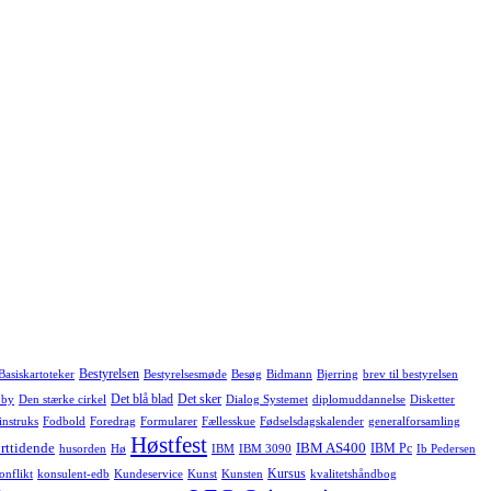
Bestyrelsen
Basiskartoteker
Bestyrelsesmøde
Besøg
Bidmann
Bjerring
brev til bestyrelsen
Det blå blad
Det sker
 by
Den stærke cirkel
Dialog Systemet
diplomuddannelse
Disketter
instruks
Fodbold
Foredrag
Formularer
Fællesskue
Fødselsdagskalender
generalforsamling
Høstfest
rttidende
IBM AS400
IBM Pc
husorden
Hø
IBM
IBM 3090
Ib Pedersen
Kursus
onflikt
konsulent-edb
Kundeservice
Kunst
Kunsten
kvalitetshåndbog