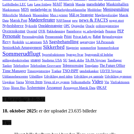
Maskinhallen
MA07
Maersk
marselisløbet
Luftbilleder LEC
Løn
Løse fridage
Mandø
Meningsmåling
MDS
medarbejder pc
Maskinstuen
Medarbejderuddannelse
Meddelser
Mål og Strategier
Mikrofiche
Mohawk
Musemåtter
Mus i printer
Mæglingsforslag
Mærsk
Mødereferater
news & FACTS
Mærsk Post
Data
NAVImeat
new
noget stort
Nyhedsbreve
Områdestrategier
Nykredit
OPC
Opsigelse
Oracle
ordreregistrering
Overenskomst
PEP
Overtid
OVK
Pakkeløsning
Pantebreve
pc arbejdsplads
Pension
Personale
Print
Rabat
Personalepolitik
Presseomtale
Privat køb pc
Rejseafregning
Sagsbehandling
Revy
SA
Roskilde
s.c.sørensen
sagsstyring
SA Personale
Sikkerhed
Seniorklub Arrangement
Slagterier
sommerfest
Sommerfrokost
Sommerudflugt
Sportsfraktionen
Spørge-Svar
Spørgsmål til ledelse
strategi
stillingsbeskrivelser
Studietur USA
SU
Sænk skibe
TA-PA Vejviser
Tandlæger
Teleprocessing
The Future Office
Tanker
Telefonbog
Telefonliste Grovvarer
Templates
Time Manager
TSO-ISPF
Timeregistrering
Trælast
tændstikæsker
UD/TD Vejviser
Uddannelsescenter
Udstilling
Udvikling med tiden
Udvikling og samtale
Udvikling systemer
Video
Vejen frem
Ungskue
Varna
Vejen til ny system
Velkomsthefte
Vin
Vinfraktionen
Årsberetning
Årsrapport
ØKAF
Virus
Åbent Hus
Årsrapport Mærsk Data
Tilgængelige Billeder
18. oktober 2025:
er der uploadet 23.635 billeder
Tips