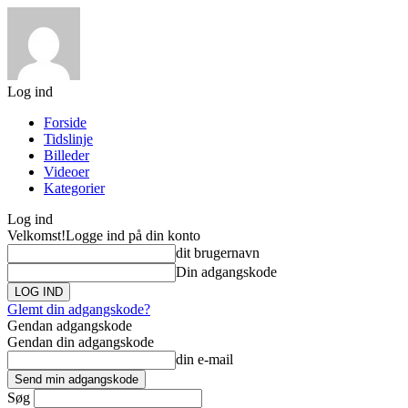
Log ind
Forside
Tidslinje
Billeder
Videoer
Kategorier
Log ind
Velkomst!
Logge ind på din konto
dit brugernavn
Din adgangskode
Glemt din adgangskode?
Gendan adgangskode
Gendan din adgangskode
din e-mail
Søg