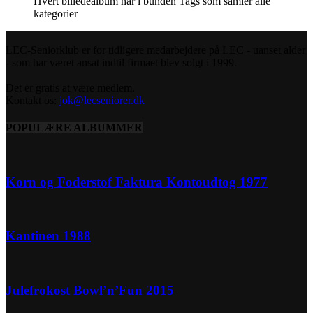
Hvert billedealbum har i bunden Tags som samler alle
kategorier
LEC-Seniorklub er for tidligere medarbejdere på LEC - uanset alder
- som har været ansat indtil firmaet blev solgt i 1999.
Det er gratis at være medlem.
Kontakt os:
jok@lecseniorer.dk
POPULÆRE ALBUMMER
Korn og Foderstof Faktura Kontoudtog 1977
Kantinen 1988
Julefrokost Bowl’n’Fun 2015