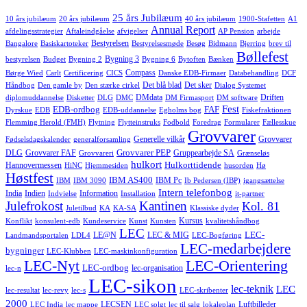
25 års Jubilæum
10 års jubilæum
20 års jubilæum
40 års jubilæum
1900-Stafetten
A1
Annual Report
afdelingsstrategier
Aftaleindgåelse
afvigelser
AP Pension
arbejde
Bestyrelsen
Bangalore
Basiskartoteker
Bestyrelsesmøde
Besøg
Bidmann
Bjerring
brev til
Bøllefest
Bygning 3
bestyrelsen
Budget
Bygning 2
Bygning 6
Bytoften
Bænken
Compass
Børge Wied
Carlt
Certificering
CICS
Danske EDB-Firmaer
Databehandling
DCF
Det blå blad
Det sker
Håndbog
Den gamle by
Den stærke cirkel
Dialog Systemet
DMdata
Driften
diplomuddannelse
Disketter
DLG
DMC
DM Firmasport
DM software
Fest
EDB-ordbog
FAF
Dyrskue
EDB
EDB-uddannelse
Egholms bog
Fiskefraktionen
Flemming Herold (FMH)
Flytning
Flytteinstruks
Fodbold
Foredrag
Formularer
Fællesskue
Grovvarer
Generelle vilkår
Grovvarer
Fødselsdagskalender
generalforsamling
Grovvarer PEP
DLG
Grovvarer FAF
Gruppearbejde SA
Grovvareri
Grænseløs
hulkort
Hulkorttidende
Hannovermessen
HiNC
Hjemmesiden
husorden
Hø
Høstfest
IBM AS400
IBM Pc
IBM
IBM 3090
Ib Pedersen (IBP)
igangsættelse
Intern telefonbog
India
Indien
Information
Indvielse
Installation
it-partner
Julefrokost
Kantinen
Kol. 81
Juletilbud
KA
KA-SA
Klassiske dyder
Kursus
Konflikt
konsulent-edb
Kundeservice
Kunst
Kunsten
kvalitetshåndbog
LEC
LEC-
LE@N
LEC & MIG
Landmandsportalen
LDL4
LEC-Bogføring
LEC-medarbejdere
bygninger
LEC-Klubben
LEC-maskinkonfiguration
LEC-Nyt
LEC-Orientering
LEC-ordbog
lec-organisation
lec-n
LEC-sikon
lec-teknik
LEC
lec-resultat
lec-revy
lec-s
LEC-skribenter
2000
LECSEN
Luftbilleder
LEC India
lec mappe
LEC solgt
lec til salg
lokaleplan