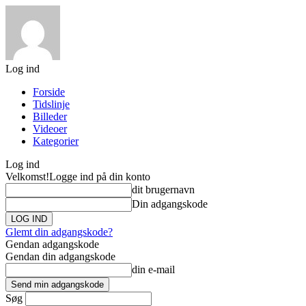
Log ind
Forside
Tidslinje
Billeder
Videoer
Kategorier
Log ind
Velkomst!
Logge ind på din konto
dit brugernavn
Din adgangskode
Glemt din adgangskode?
Gendan adgangskode
Gendan din adgangskode
din e-mail
Søg