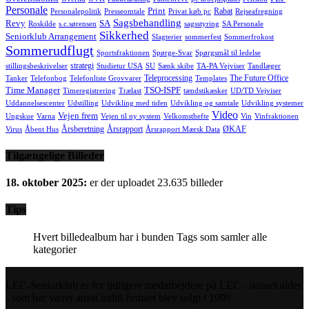
Personale
Print
Rabat
Personalepolitik
Presseomtale
Privat køb pc
Rejseafregning
Sagsbehandling
Revy
SA
Roskilde
s.c.sørensen
sagsstyring
SA Personale
Sikkerhed
Seniorklub Arrangement
Slagterier
sommerfest
Sommerfrokost
Sommerudflugt
Sportsfraktionen
Spørge-Svar
Spørgsmål til ledelse
strategi
stillingsbeskrivelser
Studietur USA
SU
Sænk skibe
TA-PA Vejviser
Tandlæger
Teleprocessing
The Future Office
Tanker
Telefonbog
Telefonliste Grovvarer
Templates
Time Manager
TSO-ISPF
Timeregistrering
Trælast
tændstikæsker
UD/TD Vejviser
Uddannelsescenter
Udstilling
Udvikling med tiden
Udvikling og samtale
Udvikling systemer
Video
Vejen frem
Ungskue
Varna
Vejen til ny system
Velkomsthefte
Vin
Vinfraktionen
Årsberetning
Årsrapport
ØKAF
Virus
Åbent Hus
Årsrapport Mærsk Data
Tilgængelige Billeder
18. oktober 2025:
er der uploadet 23.635 billeder
Tips
Hvert billedealbum har i bunden Tags som samler alle
kategorier
LEC-Seniorklub er for tidligere medarbejdere på LEC - uanset alder
- som har været ansat indtil firmaet blev solgt i 1999.