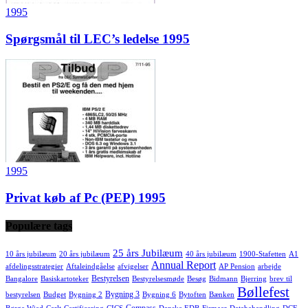
1995
Spørgsmål til LEC’s ledelse 1995
1995
Privat køb af Pc (PEP) 1995
Populære tags
25 års Jubilæum
10 års jubilæum
20 års jubilæum
40 års jubilæum
1900-Stafetten
A1
Annual Report
afdelingsstrategier
Aftaleindgåelse
afvigelser
AP Pension
arbejde
Bestyrelsen
Bangalore
Basiskartoteker
Bestyrelsesmøde
Besøg
Bidmann
Bjerring
brev til
Bøllefest
Bygning 3
bestyrelsen
Budget
Bygning 2
Bygning 6
Bytoften
Bænken