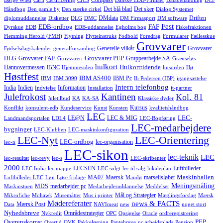
Compass
Børge Wied
Carlt
Certificering
CICS
Danske EDB-Firmaer
Databehandling
DCF
Det blå blad
Det sker
Håndbog
Den gamle by
Den stærke cirkel
Dialog Systemet
DMdata
Driften
diplomuddannelse
Disketter
DLG
DMC
DM Firmasport
DM software
Fest
EDB-ordbog
FAF
Dyrskue
EDB
EDB-uddannelse
Egholms bog
Fiskefraktionen
Flemming Herold (FMH)
Flytning
Flytteinstruks
Fodbold
Foredrag
Formularer
Fællesskue
Grovvarer
Generelle vilkår
Grovvarer
Fødselsdagskalender
generalforsamling
Grovvarer PEP
DLG
Grovvarer FAF
Gruppearbejde SA
Grovvareri
Grænseløs
hulkort
Hulkorttidende
Hannovermessen
HiNC
Hjemmesiden
husorden
Hø
Høstfest
IBM AS400
IBM Pc
IBM
IBM 3090
Ib Pedersen (IBP)
igangsættelse
Intern telefonbog
India
Indien
Information
Indvielse
Installation
it-partner
Julefrokost
Kantinen
Kol. 81
Juletilbud
KA
KA-SA
Klassiske dyder
Kursus
Konflikt
konsulent-edb
Kundeservice
Kunst
Kunsten
kvalitetshåndbog
LEC
LEC-
LE@N
LEC & MIG
Landmandsportalen
LDL4
LEC-Bogføring
LEC-medarbejdere
bygninger
LEC-Klubben
LEC-maskinkonfiguration
LEC-Nyt
LEC-Orientering
LEC-ordbog
lec-organisation
lec-n
LEC-sikon
lec-teknik
LEC
lec-resultat
lec-revy
lec-s
LEC-skribenter
2000
LECSEN
Luftbilleder
LEC India
lec mappe
LEC solgt
lec til salg
lokaleplan
Maskinhallen
MA07
Maersk
marselisløbet
Luftbilleder LEC
Løn
Løse fridage
Mandø
Meningsmåling
MDS
medarbejder pc
Maskinstuen
Medarbejderuddannelse
Meddelser
Mål og Strategier
Mikrofiche
Mohawk
Musemåtter
Mus i printer
Mæglingsforslag
Mærsk
Mødereferater
news & FACTS
Mærsk Post
Data
NAVImeat
new
noget stort
Nyhedsbreve
Områdestrategier
Nykredit
OPC
Opsigelse
Oracle
ordreregistrering
Overenskomst
PEP
Overtid
OVK
Pakkeløsning
Pantebreve
pc arbejdsplads
Pension