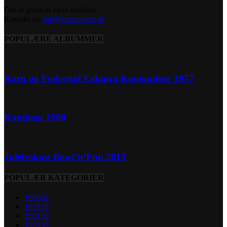
Det er gratis at være medlem.
Kontakt os:
jok@lecseniorer.dk
POPULÆRE ALBUMMER
Korn og Foderstof Faktura Kontoudtog 1977
Kantinen 1988
Julefrokost Bowl’n’Fun 2015
POPULÆR KATEGORIER
1988
41
1978
39
1991
39
1999
38