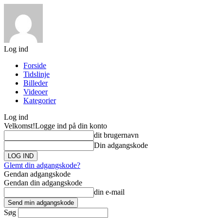
Log ind
Forside
Tidslinje
Billeder
Videoer
Kategorier
Log ind
Velkomst!
Logge ind på din konto
dit brugernavn
Din adgangskode
Glemt din adgangskode?
Gendan adgangskode
Gendan din adgangskode
din e-mail
Søg