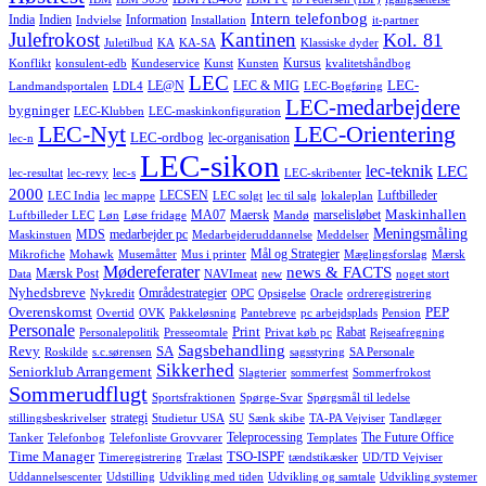
Intern telefonbog
India
Indien
Information
Indvielse
Installation
it-partner
Julefrokost
Kantinen
Kol. 81
Juletilbud
KA
KA-SA
Klassiske dyder
Kursus
Konflikt
konsulent-edb
Kundeservice
Kunst
Kunsten
kvalitetshåndbog
LEC
LEC-
LE@N
LEC & MIG
Landmandsportalen
LDL4
LEC-Bogføring
LEC-medarbejdere
bygninger
LEC-Klubben
LEC-maskinkonfiguration
LEC-Nyt
LEC-Orientering
LEC-ordbog
lec-organisation
lec-n
LEC-sikon
lec-teknik
LEC
lec-resultat
lec-revy
lec-s
LEC-skribenter
2000
LECSEN
Luftbilleder
LEC India
lec mappe
LEC solgt
lec til salg
lokaleplan
Maskinhallen
MA07
Maersk
marselisløbet
Luftbilleder LEC
Løn
Løse fridage
Mandø
Meningsmåling
MDS
medarbejder pc
Maskinstuen
Medarbejderuddannelse
Meddelser
Mål og Strategier
Mikrofiche
Mohawk
Musemåtter
Mus i printer
Mæglingsforslag
Mærsk
Mødereferater
news & FACTS
Mærsk Post
Data
NAVImeat
new
noget stort
Nyhedsbreve
Områdestrategier
Nykredit
OPC
Opsigelse
Oracle
ordreregistrering
Overenskomst
PEP
Overtid
OVK
Pakkeløsning
Pantebreve
pc arbejdsplads
Pension
Personale
Print
Rabat
Personalepolitik
Presseomtale
Privat køb pc
Rejseafregning
Sagsbehandling
Revy
SA
Roskilde
s.c.sørensen
sagsstyring
SA Personale
Sikkerhed
Seniorklub Arrangement
Slagterier
sommerfest
Sommerfrokost
Sommerudflugt
Sportsfraktionen
Spørge-Svar
Spørgsmål til ledelse
strategi
stillingsbeskrivelser
Studietur USA
SU
Sænk skibe
TA-PA Vejviser
Tandlæger
Teleprocessing
The Future Office
Tanker
Telefonbog
Telefonliste Grovvarer
Templates
Time Manager
TSO-ISPF
Timeregistrering
Trælast
tændstikæsker
UD/TD Vejviser
Uddannelsescenter
Udstilling
Udvikling med tiden
Udvikling og samtale
Udvikling systemer