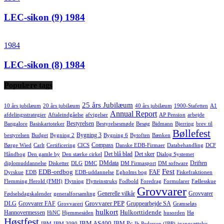
LEC-sikon (9) 1984
1984
LEC-sikon (8) 1984
Populære tags
25 års Jubilæum
10 års jubilæum
20 års jubilæum
40 års jubilæum
1900-Stafetten
A1
Annual Report
afdelingsstrategier
Aftaleindgåelse
afvigelser
AP Pension
arbejde
Bestyrelsen
Bangalore
Basiskartoteker
Bestyrelsesmøde
Besøg
Bidmann
Bjerring
brev til
Bøllefest
Bygning 3
bestyrelsen
Budget
Bygning 2
Bygning 6
Bytoften
Bænken
Compass
Børge Wied
Carlt
Certificering
CICS
Danske EDB-Firmaer
Databehandling
DCF
Det blå blad
Det sker
Håndbog
Den gamle by
Den stærke cirkel
Dialog Systemet
DMdata
Driften
diplomuddannelse
Disketter
DLG
DMC
DM Firmasport
DM software
Fest
EDB-ordbog
FAF
Dyrskue
EDB
EDB-uddannelse
Egholms bog
Fiskefraktionen
Flemming Herold (FMH)
Flytning
Flytteinstruks
Fodbold
Foredrag
Formularer
Fællesskue
Grovvarer
Generelle vilkår
Grovvarer
Fødselsdagskalender
generalforsamling
Grovvarer PEP
DLG
Grovvarer FAF
Gruppearbejde SA
Grovvareri
Grænseløs
hulkort
Hulkorttidende
Hannovermessen
HiNC
Hjemmesiden
husorden
Hø
Høstfest
IBM AS400
IBM Pc
IBM
IBM 3090
Ib Pedersen (IBP)
igangsættelse