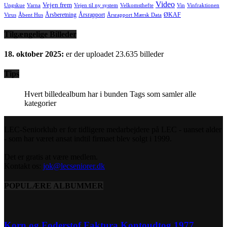
Video
Vejen frem
Ungskue
Varna
Vejen til ny system
Velkomsthefte
Vin
Vinfraktionen
Årsberetning
Årsrapport
ØKAF
Virus
Åbent Hus
Årsrapport Mærsk Data
Tilgængelige Billeder
18. oktober 2025:
er der uploadet 23.635 billeder
Tips
Hvert billedealbum har i bunden Tags som samler alle
kategorier
LEC-Seniorklub er for tidligere medarbejdere på LEC - uanset alder
- som har været ansat indtil firmaet blev solgt i 1999.
Det er gratis at være medlem.
Kontakt os:
jok@lecseniorer.dk
POPULÆRE ALBUMMER
Korn og Foderstof Faktura Kontoudtog 1977