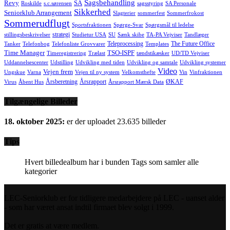
Sagsbehandling
Revy
SA
Roskilde
s.c.sørensen
sagsstyring
SA Personale
Sikkerhed
Seniorklub Arrangement
Slagterier
sommerfest
Sommerfrokost
Sommerudflugt
Sportsfraktionen
Spørge-Svar
Spørgsmål til ledelse
strategi
stillingsbeskrivelser
Studietur USA
SU
Sænk skibe
TA-PA Vejviser
Tandlæger
Teleprocessing
The Future Office
Tanker
Telefonbog
Telefonliste Grovvarer
Templates
Time Manager
TSO-ISPF
Timeregistrering
Trælast
tændstikæsker
UD/TD Vejviser
Uddannelsescenter
Udstilling
Udvikling med tiden
Udvikling og samtale
Udvikling systemer
Video
Vejen frem
Ungskue
Varna
Vejen til ny system
Velkomsthefte
Vin
Vinfraktionen
Årsberetning
Årsrapport
ØKAF
Virus
Åbent Hus
Årsrapport Mærsk Data
Tilgængelige Billeder
18. oktober 2025:
er der uploadet 23.635 billeder
Tips
Hvert billedealbum har i bunden Tags som samler alle
kategorier
LEC-Seniorklub er for tidligere medarbejdere på LEC - uanset alder
- som har været ansat indtil firmaet blev solgt i 1999.
Det er gratis at være medlem.