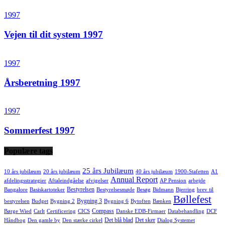
1997
Vejen til dit system 1997
1997
Årsberetning 1997
1997
Sommerfest 1997
Populære tags
25 års Jubilæum
10 års jubilæum
20 års jubilæum
40 års jubilæum
1900-Stafetten
A1
Annual Report
afdelingsstrategier
Aftaleindgåelse
afvigelser
AP Pension
arbejde
Bestyrelsen
Bangalore
Basiskartoteker
Bestyrelsesmøde
Besøg
Bidmann
Bjerring
brev til
Bøllefest
Bygning 3
bestyrelsen
Budget
Bygning 2
Bygning 6
Bytoften
Bænken
Compass
Børge Wied
Carlt
Certificering
CICS
Danske EDB-Firmaer
Databehandling
DCF
Det blå blad
Det sker
Håndbog
Den gamle by
Den stærke cirkel
Dialog Systemet