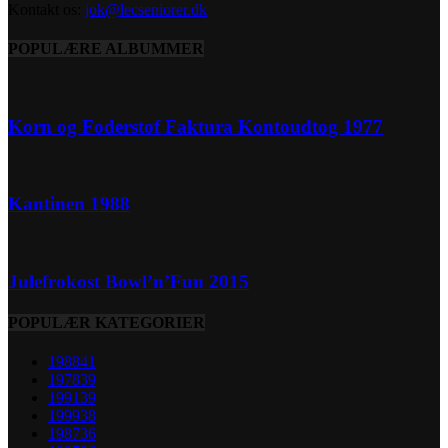
Kontakt os:
jok@lecseniorer.dk
POPULÆRE ALBUMMER
Korn og Foderstof Faktura Kontoudtog 1977
Kantinen 1988
Julefrokost Bowl’n’Fun 2015
POPULÆR KATEGORIER
1988
41
1978
39
1991
39
1999
38
1987
36