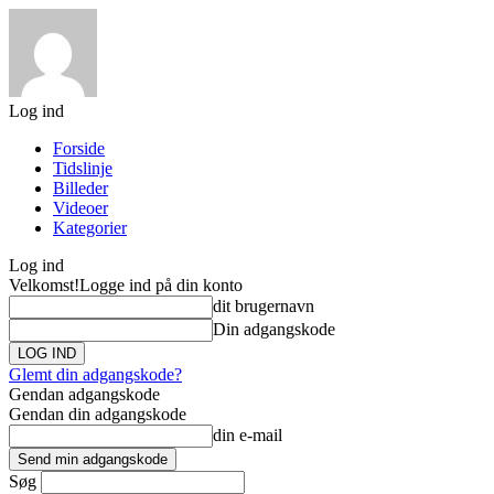
Log ind
Forside
Tidslinje
Billeder
Videoer
Kategorier
Log ind
Velkomst!
Logge ind på din konto
dit brugernavn
Din adgangskode
Glemt din adgangskode?
Gendan adgangskode
Gendan din adgangskode
din e-mail
Søg