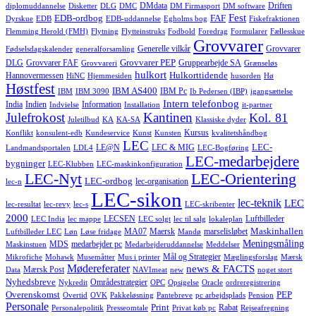
DMdata
Driften
diplomuddannelse
Disketter
DLG
DMC
DM Firmasport
DM software
Fest
EDB-ordbog
FAF
Dyrskue
EDB
EDB-uddannelse
Egholms bog
Fiskefraktionen
Flemming Herold (FMH)
Flytning
Flytteinstruks
Fodbold
Foredrag
Formularer
Fællesskue
Grovvarer
Generelle vilkår
Grovvarer
Fødselsdagskalender
generalforsamling
Grovvarer PEP
DLG
Grovvarer FAF
Gruppearbejde SA
Grovvareri
Grænseløs
hulkort
Hulkorttidende
Hannovermessen
HiNC
Hjemmesiden
husorden
Hø
Høstfest
IBM AS400
IBM Pc
IBM
IBM 3090
Ib Pedersen (IBP)
igangsættelse
Intern telefonbog
India
Indien
Information
Indvielse
Installation
it-partner
Julefrokost
Kantinen
Kol. 81
Juletilbud
KA
KA-SA
Klassiske dyder
Kursus
Konflikt
konsulent-edb
Kundeservice
Kunst
Kunsten
kvalitetshåndbog
LEC
LEC-
LE@N
LEC & MIG
Landmandsportalen
LDL4
LEC-Bogføring
LEC-medarbejdere
bygninger
LEC-Klubben
LEC-maskinkonfiguration
LEC-Nyt
LEC-Orientering
LEC-ordbog
lec-organisation
lec-n
LEC-sikon
lec-teknik
LEC
lec-resultat
lec-revy
lec-s
LEC-skribenter
2000
LECSEN
Luftbilleder
LEC India
lec mappe
LEC solgt
lec til salg
lokaleplan
Maskinhallen
MA07
Maersk
marselisløbet
Luftbilleder LEC
Løn
Løse fridage
Mandø
Meningsmåling
MDS
medarbejder pc
Maskinstuen
Medarbejderuddannelse
Meddelser
Mål og Strategier
Mikrofiche
Mohawk
Musemåtter
Mus i printer
Mæglingsforslag
Mærsk
Mødereferater
news & FACTS
Mærsk Post
Data
NAVImeat
new
noget stort
Nyhedsbreve
Områdestrategier
Nykredit
OPC
Opsigelse
Oracle
ordreregistrering
Overenskomst
PEP
Overtid
OVK
Pakkeløsning
Pantebreve
pc arbejdsplads
Pension
Personale
Print
Rabat
Personalepolitik
Presseomtale
Privat køb pc
Rejseafregning