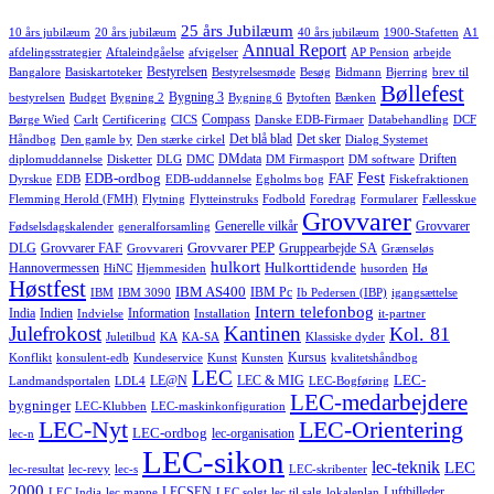
25 års Jubilæum
10 års jubilæum
20 års jubilæum
40 års jubilæum
1900-Stafetten
A1
Annual Report
afdelingsstrategier
Aftaleindgåelse
afvigelser
AP Pension
arbejde
Bestyrelsen
Bangalore
Basiskartoteker
Bestyrelsesmøde
Besøg
Bidmann
Bjerring
brev til
Bøllefest
Bygning 3
bestyrelsen
Budget
Bygning 2
Bygning 6
Bytoften
Bænken
Compass
Børge Wied
Carlt
Certificering
CICS
Danske EDB-Firmaer
Databehandling
DCF
Det blå blad
Det sker
Håndbog
Den gamle by
Den stærke cirkel
Dialog Systemet
DMdata
Driften
diplomuddannelse
Disketter
DLG
DMC
DM Firmasport
DM software
Fest
EDB-ordbog
FAF
Dyrskue
EDB
EDB-uddannelse
Egholms bog
Fiskefraktionen
Flemming Herold (FMH)
Flytning
Flytteinstruks
Fodbold
Foredrag
Formularer
Fællesskue
Grovvarer
Generelle vilkår
Grovvarer
Fødselsdagskalender
generalforsamling
Grovvarer PEP
DLG
Grovvarer FAF
Gruppearbejde SA
Grovvareri
Grænseløs
hulkort
Hulkorttidende
Hannovermessen
HiNC
Hjemmesiden
husorden
Hø
Høstfest
IBM AS400
IBM Pc
IBM
IBM 3090
Ib Pedersen (IBP)
igangsættelse
Intern telefonbog
India
Indien
Information
Indvielse
Installation
it-partner
Julefrokost
Kantinen
Kol. 81
Juletilbud
KA
KA-SA
Klassiske dyder
Kursus
Konflikt
konsulent-edb
Kundeservice
Kunst
Kunsten
kvalitetshåndbog
LEC
LEC-
LE@N
LEC & MIG
Landmandsportalen
LDL4
LEC-Bogføring
LEC-medarbejdere
bygninger
LEC-Klubben
LEC-maskinkonfiguration
LEC-Nyt
LEC-Orientering
LEC-ordbog
lec-organisation
lec-n
LEC-sikon
lec-teknik
LEC
lec-resultat
lec-revy
lec-s
LEC-skribenter
2000
LECSEN
Luftbilleder
LEC India
lec mappe
LEC solgt
lec til salg
lokaleplan