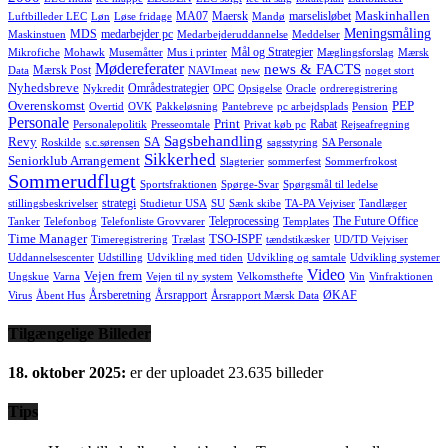
Maskinhallen
MA07
Maersk
marselisløbet
Luftbilleder LEC
Løn
Løse fridage
Mandø
Meningsmåling
MDS
medarbejder pc
Maskinstuen
Medarbejderuddannelse
Meddelser
Mål og Strategier
Mikrofiche
Mohawk
Musemåtter
Mus i printer
Mæglingsforslag
Mærsk
Mødereferater
news & FACTS
Mærsk Post
Data
NAVImeat
new
noget stort
Nyhedsbreve
Områdestrategier
Nykredit
OPC
Opsigelse
Oracle
ordreregistrering
Overenskomst
PEP
Overtid
OVK
Pakkeløsning
Pantebreve
pc arbejdsplads
Pension
Personale
Print
Rabat
Personalepolitik
Presseomtale
Privat køb pc
Rejseafregning
Sagsbehandling
Revy
SA
Roskilde
s.c.sørensen
sagsstyring
SA Personale
Sikkerhed
Seniorklub Arrangement
Slagterier
sommerfest
Sommerfrokost
Sommerudflugt
Sportsfraktionen
Spørge-Svar
Spørgsmål til ledelse
strategi
stillingsbeskrivelser
Studietur USA
SU
Sænk skibe
TA-PA Vejviser
Tandlæger
Teleprocessing
The Future Office
Tanker
Telefonbog
Telefonliste Grovvarer
Templates
Time Manager
TSO-ISPF
Timeregistrering
Trælast
tændstikæsker
UD/TD Vejviser
Uddannelsescenter
Udstilling
Udvikling med tiden
Udvikling og samtale
Udvikling systemer
Video
Vejen frem
Ungskue
Varna
Vejen til ny system
Velkomsthefte
Vin
Vinfraktionen
Årsberetning
Årsrapport
ØKAF
Virus
Åbent Hus
Årsrapport Mærsk Data
Tilgængelige Billeder
18. oktober 2025:
er der uploadet 23.635 billeder
Tips