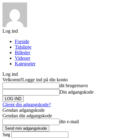
Log ind
Forside
Tidslinje
Billeder
Videoer
Kategorier
Log ind
Velkomst!
Logge ind på din konto
dit brugernavn
Din adgangskode
Glemt din adgangskode?
Gendan adgangskode
Gendan din adgangskode
din e-mail
Søg