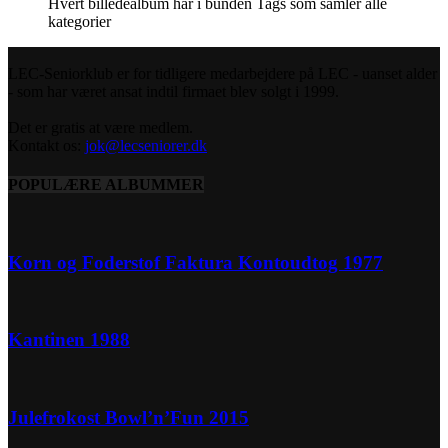
Hvert billedealbum har i bunden Tags som samler alle
kategorier
LEC-Seniorklub er for tidligere medarbejdere på LEC - uanset alder
- som har været ansat indtil firmaet blev solgt i 1999.
Det er gratis at være medlem.
Kontakt os:
jok@lecseniorer.dk
POPULÆRE ALBUMMER
Korn og Foderstof Faktura Kontoudtog 1977
Kantinen 1988
Julefrokost Bowl’n’Fun 2015