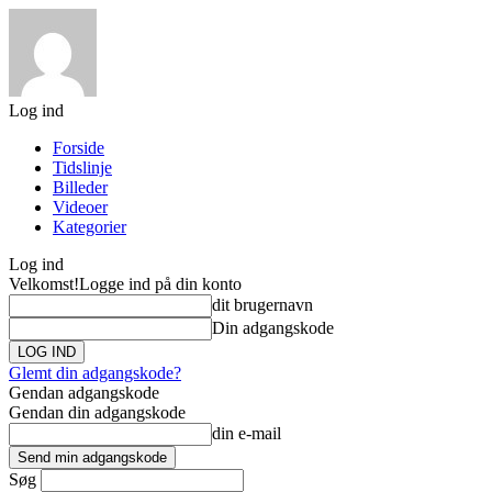
Log ind
Forside
Tidslinje
Billeder
Videoer
Kategorier
Log ind
Velkomst!
Logge ind på din konto
dit brugernavn
Din adgangskode
Glemt din adgangskode?
Gendan adgangskode
Gendan din adgangskode
din e-mail
Søg