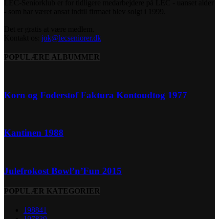
LEC-Seniorklub er for tidligere medarbejdere på LEC - uanset alder
- som har været ansat indtil firmaet blev solgt i 1999.
Det er gratis at være medlem.
Kontakt os:
jok@lecseniorer.dk
POPULÆRE ALBUMMER
Korn og Foderstof Faktura Kontoudtog 1977
Kantinen 1988
Julefrokost Bowl’n’Fun 2015
POPULÆR KATEGORIER
1988
41
1978
39