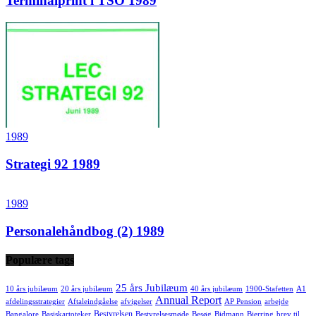
Terminalprint i TSO 1989
1989
Strategi 92 1989
1989
Personalehåndbog (2) 1989
Populære tags
25 års Jubilæum
10 års jubilæum
20 års jubilæum
40 års jubilæum
1900-Stafetten
A1
Annual Report
afdelingsstrategier
Aftaleindgåelse
afvigelser
AP Pension
arbejde
Bestyrelsen
Bangalore
Basiskartoteker
Bestyrelsesmøde
Besøg
Bidmann
Bjerring
brev til