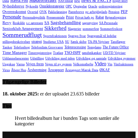
Mødereferater
news & FACTS
Mærsk Post
Data
NAVImeat
new
noget stort
Nyhedsbreve
Områdestrategier
Nykredit
OPC
Opsigelse
Oracle
ordreregistrering
Overenskomst
PEP
Overtid
OVK
Pakkeløsning
Pantebreve
pc arbejdsplads
Pension
Personale
Print
Rabat
Personalepolitik
Presseomtale
Privat køb pc
Rejseafregning
Sagsbehandling
Revy
SA
Roskilde
s.c.sørensen
sagsstyring
SA Personale
Sikkerhed
Seniorklub Arrangement
Slagterier
sommerfest
Sommerfrokost
Sommerudflugt
Sportsfraktionen
Spørge-Svar
Spørgsmål til ledelse
strategi
stillingsbeskrivelser
Studietur USA
SU
Sænk skibe
TA-PA Vejviser
Tandlæger
Teleprocessing
The Future Office
Tanker
Telefonbog
Telefonliste Grovvarer
Templates
Time Manager
TSO-ISPF
Timeregistrering
Trælast
tændstikæsker
UD/TD Vejviser
Uddannelsescenter
Udstilling
Udvikling med tiden
Udvikling og samtale
Udvikling systemer
Video
Vejen frem
Ungskue
Varna
Vejen til ny system
Velkomsthefte
Vin
Vinfraktionen
Årsberetning
Årsrapport
ØKAF
Virus
Åbent Hus
Årsrapport Mærsk Data
Tilgængelige Billeder
18. oktober 2025:
er der uploadet 23.635 billeder
Tips
Hvert billedealbum har i bunden Tags som samler alle
kategorier