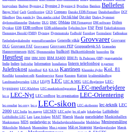
Bøllefest
Bygning 3
bestyrelsen
Budget
Bygning 2
Bygning 6
Bytoften
Bænken
Compass
Børge Wied
Carlt
Certificering
CICS
Danske EDB-Firmaer
Databehandling
DCF
Det blå blad
Det sker
Håndbog
Den gamle by
Den stærke cirkel
Dialog Systemet
DMdata
Driften
diplomuddannelse
Disketter
DLG
DMC
DM Firmasport
DM software
Fest
EDB-ordbog
FAF
Dyrskue
EDB
EDB-uddannelse
Egholms bog
Fiskefraktionen
Flemming Herold (FMH)
Flytning
Flytteinstruks
Fodbold
Foredrag
Formularer
Fællesskue
Grovvarer
Generelle vilkår
Grovvarer
Fødselsdagskalender
generalforsamling
Grovvarer PEP
DLG
Grovvarer FAF
Gruppearbejde SA
Grovvareri
Grænseløs
hulkort
Hulkorttidende
Hannovermessen
HiNC
Hjemmesiden
husorden
Hø
Høstfest
IBM AS400
IBM Pc
IBM
IBM 3090
Ib Pedersen (IBP)
igangsættelse
Intern telefonbog
India
Indien
Information
Indvielse
Installation
it-partner
Julefrokost
Kantinen
Kol. 81
Juletilbud
KA
KA-SA
Klassiske dyder
Kursus
Konflikt
konsulent-edb
Kundeservice
Kunst
Kunsten
kvalitetshåndbog
LEC
LEC-
LE@N
LEC & MIG
Landmandsportalen
LDL4
LEC-Bogføring
LEC-medarbejdere
bygninger
LEC-Klubben
LEC-maskinkonfiguration
LEC-Nyt
LEC-Orientering
LEC-ordbog
lec-organisation
lec-n
LEC-sikon
lec-teknik
LEC
lec-resultat
lec-revy
lec-s
LEC-skribenter
2000
LECSEN
Luftbilleder
LEC India
lec mappe
LEC solgt
lec til salg
lokaleplan
Maskinhallen
MA07
Maersk
marselisløbet
Luftbilleder LEC
Løn
Løse fridage
Mandø
Meningsmåling
MDS
medarbejder pc
Maskinstuen
Medarbejderuddannelse
Meddelser
Mål og Strategier
Mikrofiche
Mohawk
Musemåtter
Mus i printer
Mæglingsforslag
Mærsk