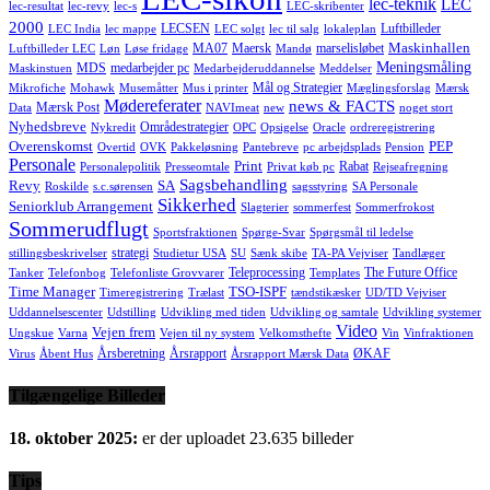
lec-teknik
LEC
lec-resultat
lec-revy
lec-s
LEC-skribenter
2000
LECSEN
Luftbilleder
LEC India
lec mappe
LEC solgt
lec til salg
lokaleplan
Maskinhallen
MA07
Maersk
marselisløbet
Luftbilleder LEC
Løn
Løse fridage
Mandø
Meningsmåling
MDS
medarbejder pc
Maskinstuen
Medarbejderuddannelse
Meddelser
Mål og Strategier
Mikrofiche
Mohawk
Musemåtter
Mus i printer
Mæglingsforslag
Mærsk
Mødereferater
news & FACTS
Mærsk Post
Data
NAVImeat
new
noget stort
Nyhedsbreve
Områdestrategier
Nykredit
OPC
Opsigelse
Oracle
ordreregistrering
Overenskomst
PEP
Overtid
OVK
Pakkeløsning
Pantebreve
pc arbejdsplads
Pension
Personale
Print
Rabat
Personalepolitik
Presseomtale
Privat køb pc
Rejseafregning
Sagsbehandling
Revy
SA
Roskilde
s.c.sørensen
sagsstyring
SA Personale
Sikkerhed
Seniorklub Arrangement
Slagterier
sommerfest
Sommerfrokost
Sommerudflugt
Sportsfraktionen
Spørge-Svar
Spørgsmål til ledelse
strategi
stillingsbeskrivelser
Studietur USA
SU
Sænk skibe
TA-PA Vejviser
Tandlæger
Teleprocessing
The Future Office
Tanker
Telefonbog
Telefonliste Grovvarer
Templates
Time Manager
TSO-ISPF
Timeregistrering
Trælast
tændstikæsker
UD/TD Vejviser
Uddannelsescenter
Udstilling
Udvikling med tiden
Udvikling og samtale
Udvikling systemer
Video
Vejen frem
Ungskue
Varna
Vejen til ny system
Velkomsthefte
Vin
Vinfraktionen
Årsberetning
Årsrapport
ØKAF
Virus
Åbent Hus
Årsrapport Mærsk Data
Tilgængelige Billeder
18. oktober 2025:
er der uploadet 23.635 billeder
Tips