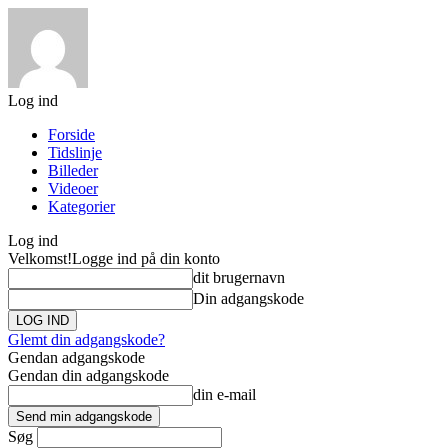
Log ind
Forside
Tidslinje
Billeder
Videoer
Kategorier
Log ind
Velkomst!
Logge ind på din konto
dit brugernavn
Din adgangskode
Glemt din adgangskode?
Gendan adgangskode
Gendan din adgangskode
din e-mail
Søg