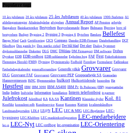
Populære tags
25 års Jubilæum
10 års jubilæum
20 års jubilæum
40 års jubilæum
1900-Stafetten
A1
Annual Report
afdelingsstrategier
Aftaleindgåelse
afvigelser
AP Pension
arbejde
Bestyrelsen
Bangalore
Basiskartoteker
Bestyrelsesmøde
Besøg
Bidmann
Bjerring
brev til
Bøllefest
Bygning 3
bestyrelsen
Budget
Bygning 2
Bygning 6
Bytoften
Bænken
Compass
Børge Wied
Carlt
Certificering
CICS
Danske EDB-Firmaer
Databehandling
DCF
Det blå blad
Det sker
Håndbog
Den gamle by
Den stærke cirkel
Dialog Systemet
DMdata
Driften
diplomuddannelse
Disketter
DLG
DMC
DM Firmasport
DM software
Fest
EDB-ordbog
FAF
Dyrskue
EDB
EDB-uddannelse
Egholms bog
Fiskefraktionen
Flemming Herold (FMH)
Flytning
Flytteinstruks
Fodbold
Foredrag
Formularer
Fællesskue
Grovvarer
Generelle vilkår
Grovvarer
Fødselsdagskalender
generalforsamling
Grovvarer PEP
DLG
Grovvarer FAF
Gruppearbejde SA
Grovvareri
Grænseløs
hulkort
Hulkorttidende
Hannovermessen
HiNC
Hjemmesiden
husorden
Hø
Høstfest
IBM AS400
IBM Pc
IBM
IBM 3090
Ib Pedersen (IBP)
igangsættelse
Intern telefonbog
India
Indien
Information
Indvielse
Installation
it-partner
Julefrokost
Kantinen
Kol. 81
Juletilbud
KA
KA-SA
Klassiske dyder
Kursus
Konflikt
konsulent-edb
Kundeservice
Kunst
Kunsten
kvalitetshåndbog
LEC
LEC-
LE@N
LEC & MIG
Landmandsportalen
LDL4
LEC-Bogføring
LEC-medarbejdere
bygninger
LEC-Klubben
LEC-maskinkonfiguration
LEC-Nyt
LEC-Orientering
LEC-ordbog
lec-organisation
lec-n
LEC-sikon