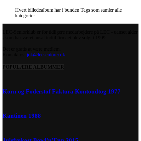
Hvert billedealbum har i bunden Tags som samler alle
kategorier
LEC-Seniorklub er for tidligere medarbejdere på LEC - uanset alder
- som har været ansat indtil firmaet blev solgt i 1999.
Det er gratis at være medlem.
Kontakt os:
jok@lecseniorer.dk
POPULÆRE ALBUMMER
Korn og Foderstof Faktura Kontoudtog 1977
Kantinen 1988
Julefrokost Bowl’n’Fun 2015