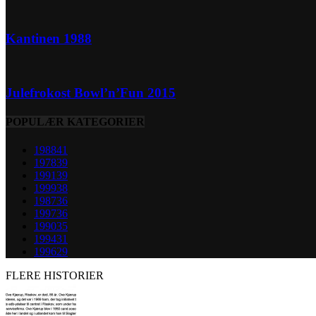
Kantinen 1988
Julefrokost Bowl’n’Fun 2015
POPULÆR KATEGORIER
1988
41
1978
39
1991
39
1999
38
1987
36
1997
36
1990
35
1994
31
1996
29
FLERE HISTORIER