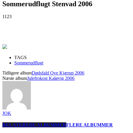
Sommerudflugt Stenvad 2006
1123
TAGS
Sommerudflugt
Tidligere album
Dødsfald Ove Kjærup 2006
Næste album
Julefrokost Kaløvig 2006
JOK
RELATEREDE ALBUMMER
FLERE ALBUMMER