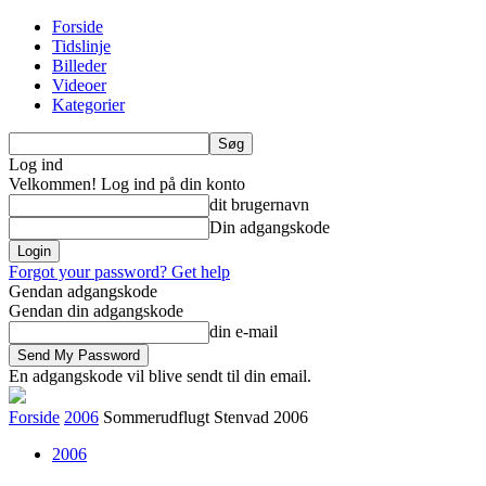
Forside
Tidslinje
Billeder
Videoer
Kategorier
Log ind
Velkommen! Log ind på din konto
dit brugernavn
Din adgangskode
Forgot your password? Get help
Gendan adgangskode
Gendan din adgangskode
din e-mail
En adgangskode vil blive sendt til din email.
Forside
2006
Sommerudflugt Stenvad 2006
2006