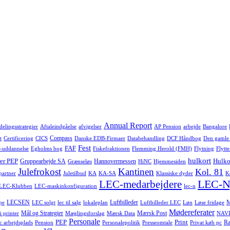
Annual Report
delingsstrategier
Aftaleindgåelse
afvigelser
AP Pension
arbejde
Bangalore
Compass
t
Certificering
CICS
Danske EDB-Firmaer
Databehandling
DCF Håndbog
Den gamle
Fest
FAF
-uddannelse
Egholms bog
Fiskefraktionen
Flemming Herold (FMH)
Flytning
Flytte
hulkort
er PEP
Hulko
Gruppearbejde SA
Hannovermessen
Grænseløs
HiNC
Hjemmesiden
Julefrokost
Kantinen
Kol. 81
-partner
Juletilbud
KA
KA-SA
Klassiske dyder
K
LEC-N
LEC-medarbejdere
LEC-Klubben
LEC-maskinkonfiguration
lec-n
LECSEN
Luftbilleder
pe
LEC solgt
lec til salg
lokaleplan
Luftbilleder LEC
Løn
Løse fridage
Mødereferater
Mål og Strategier
Mærsk Post
i printer
Mæglingsforslag
Mærsk Data
NAVI
Personale
PEP
Print
Ra
c arbejdsplads
Pension
Personalepolitik
Presseomtale
Privat køb pc