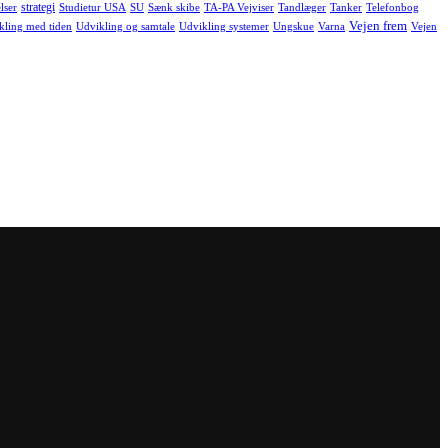
strategi
lser
Studietur USA
SU
Sænk skibe
TA-PA Vejviser
Tandlæger
Tanker
Telefonbog
Vejen frem
kling med tiden
Udvikling og samtale
Udvikling systemer
Ungskue
Varna
Vejen