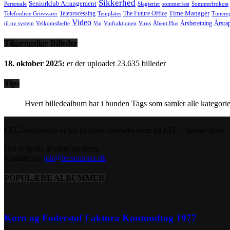
Sikkerhed
Seniorklub Arrangement
Personale
Slagterier
sommerfest
Sommerfrokost
Time Manager
Teleprocessing
The Future Office
Telefonliste Grovvarer
Templates
Timereg
Video
Årsberetning
Årsra
til ny system
Velkomsthefte
Vin
Vinfraktionen
Virus
Åbent Hus
Tilgængelige Billeder
18. oktober 2025:
er der uploadet 23.635 billeder
Tips
Hvert billedealbum har i bunden Tags som samler alle kategorie
LEC-Seniorklub er for tidligere medarbejdere på LEC - uanset alder - s
Det er gratis at være medlem.
Kontakt os:
jok@lecseniorer.dk
POPULÆRE ALBUMMER
Korn og Foderstof Faktura Kontoudtog 1977