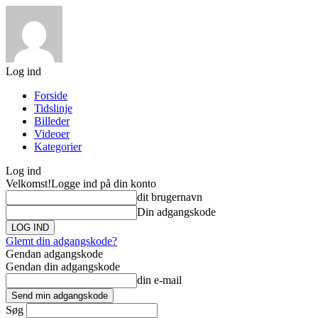
Log ind
Forside
Tidslinje
Billeder
Videoer
Kategorier
Log ind
Velkomst!
Logge ind på din konto
dit brugernavn
Din adgangskode
Glemt din adgangskode?
Gendan adgangskode
Gendan din adgangskode
din e-mail
Søg