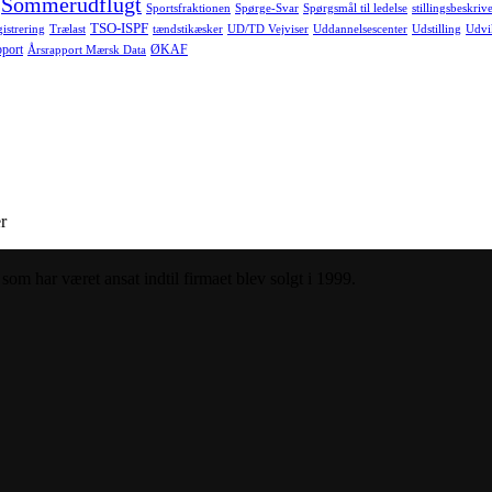
Sommerudflugt
Sportsfraktionen
Spørge-Svar
Spørgsmål til ledelse
stillingsbeskrive
TSO-ISPF
istrering
Trælast
tændstikæsker
UD/TD Vejviser
Uddannelsescenter
Udstilling
Udvi
pport
ØKAF
Årsrapport Mærsk Data
r
om har været ansat indtil firmaet blev solgt i 1999.