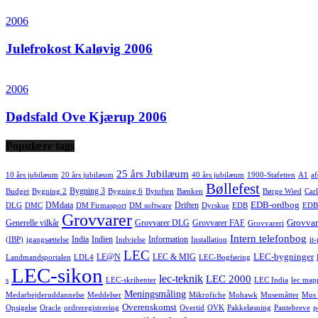
2006
Julefrokost Kaløvig 2006
2006
Dødsfald Ove Kjærup 2006
Populære tags
25 års Jubilæum
10 års jubilæum
20 års jubilæum
40 års jubilæum
1900-Stafetten
A1
af
Bøllefest
Bygning 3
Budget
Bygning 2
Bygning 6
Bytoften
Bænken
Børge Wied
Carl
EDB-ordbog
DMdata
Driften
DLG
DMC
DM Firmasport
DM software
Dyrskue
EDB
EDB
Grovvarer
Grovvar
Generelle vilkår
Grovvarer DLG
Grovvarer FAF
Grovvareri
Intern telefonbog
India
Indien
Information
(IBP)
igangsættelse
Indvielse
Installation
it
LEC
LEC-bygninger
LE@N
LEC & MIG
Landmandsportalen
LDL4
LEC-Bogføring
LEC-sikon
lec-teknik
LEC 2000
s
LEC-skribenter
LEC India
lec map
Meningsmåling
Medarbejderuddannelse
Meddelser
Mikrofiche
Mohawk
Musemåtter
Mus 
Overenskomst
Opsigelse
Oracle
ordreregistrering
Overtid
OVK
Pakkeløsning
Pantebreve
p