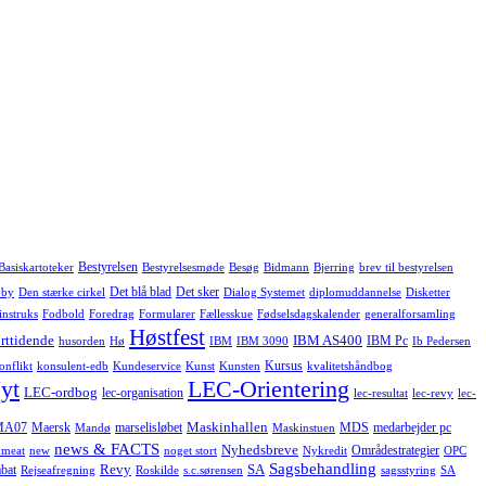
Bestyrelsen
Basiskartoteker
Bestyrelsesmøde
Besøg
Bidmann
Bjerring
brev til bestyrelsen
Det blå blad
Det sker
 by
Den stærke cirkel
Dialog Systemet
diplomuddannelse
Disketter
instruks
Fodbold
Foredrag
Formularer
Fællesskue
Fødselsdagskalender
generalforsamling
Høstfest
rttidende
IBM AS400
IBM Pc
husorden
Hø
IBM
IBM 3090
Ib Pedersen
Kursus
onflikt
konsulent-edb
Kundeservice
Kunst
Kunsten
kvalitetshåndbog
yt
LEC-Orientering
LEC-ordbog
lec-organisation
lec-resultat
lec-revy
lec-
Maskinhallen
MA07
Maersk
marselisløbet
MDS
medarbejder pc
Mandø
Maskinstuen
news & FACTS
Nyhedsbreve
Områdestrategier
meat
new
noget stort
Nykredit
OPC
Sagsbehandling
Revy
SA
bat
Rejseafregning
Roskilde
s.c.sørensen
sagsstyring
SA