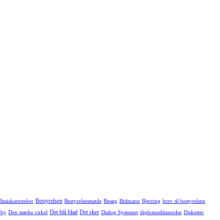
Bestyrelsen
Basiskartoteker
Bestyrelsesmøde
Besøg
Bidmann
Bjerring
brev til bestyrelsen
Det blå blad
Det sker
 by
Den stærke cirkel
Dialog Systemet
diplomuddannelse
Disketter