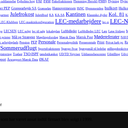
Fest
FAF
-uddannelse
Egholms bog
Fiskefraktionen
Flemming Herold (FMH)
Flytning
Flytte
hulkort
er PEP
Hulko
Gruppearbejde SA
Hannovermessen
Grænseløs
HiNC
Hjemmesiden
Julefrokost
Kantinen
Kol. 81
-partner
Juletilbud
KA
KA-SA
Klassiske dyder
K
LEC-N
LEC-medarbejdere
LEC-Klubben
LEC-maskinkonfiguration
lec-n
LECSEN
Luftbilleder
pe
LEC solgt
lec til salg
lokaleplan
Luftbilleder LEC
Løn
Løse fridage
Mødereferater
Mål og Strategier
Mærsk Post
i printer
Mæglingsforslag
Mærsk Data
NAVI
Personale
PEP
Print
Ra
c arbejdsplads
Pension
Personalepolitik
Presseomtale
Privat køb pc
Sommerudflugt
Sportsfraktionen
Spørge-Svar
Spørgsmål til ledelse
stillingsbeskrive
TSO-ISPF
istrering
Trælast
tændstikæsker
UD/TD Vejviser
Uddannelsescenter
Udstilling
Udvi
pport
ØKAF
Årsrapport Mærsk Data
r
om har været ansat indtil firmaet blev solgt i 1999.