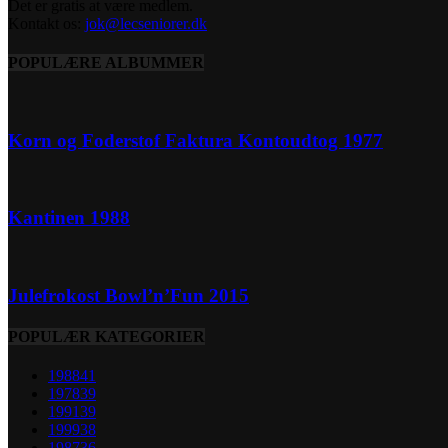
Det er gratis at være medlem.
Kontakt os:
jok@lecseniorer.dk
POPULÆRE ALBUMMER
Korn og Foderstof Faktura Kontoudtog 1977
Kantinen 1988
Julefrokost Bowl’n’Fun 2015
POPULÆR KATEGORIER
1988
41
1978
39
1991
39
1999
38
1987
36