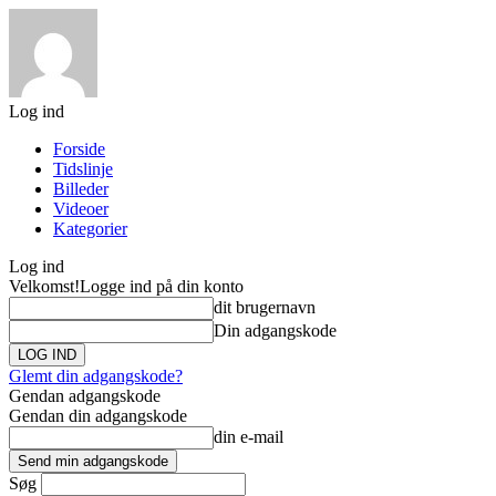
Log ind
Forside
Tidslinje
Billeder
Videoer
Kategorier
Log ind
Velkomst!
Logge ind på din konto
dit brugernavn
Din adgangskode
Glemt din adgangskode?
Gendan adgangskode
Gendan din adgangskode
din e-mail
Søg