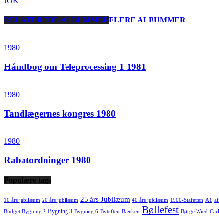
JOK
RELATEREDE ALBUMMER
FLERE ALBUMMER
1980
Håndbog om Teleprocessing 1 1981
1980
Tandlægernes kongres 1980
1980
Rabatordninger 1980
Populære tags
25 års Jubilæum
10 års jubilæum
20 års jubilæum
40 års jubilæum
1900-Stafetten
A1
af
Bøllefest
Bygning 3
Budget
Bygning 2
Bygning 6
Bytoften
Bænken
Børge Wied
Carl