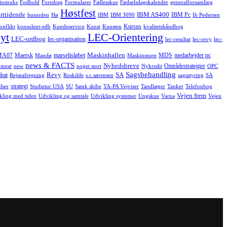
instruks
Fodbold
Foredrag
Formularer
Fællesskue
Fødselsdagskalender
generalforsamling
Høstfest
rttidende
IBM AS400
IBM Pc
husorden
Hø
IBM
IBM 3090
Ib Pedersen
Kursus
onflikt
konsulent-edb
Kundeservice
Kunst
Kunsten
kvalitetshåndbog
yt
LEC-Orientering
LEC-ordbog
lec-organisation
lec-resultat
lec-revy
lec-
Maskinhallen
MA07
Maersk
marselisløbet
MDS
medarbejder pc
Mandø
Maskinstuen
news & FACTS
Nyhedsbreve
Områdestrategier
meat
new
noget stort
Nykredit
OPC
Sagsbehandling
Revy
SA
bat
Rejseafregning
Roskilde
s.c.sørensen
sagsstyring
SA
strategi
lser
Studietur USA
SU
Sænk skibe
TA-PA Vejviser
Tandlæger
Tanker
Telefonbog
Vejen frem
kling med tiden
Udvikling og samtale
Udvikling systemer
Ungskue
Varna
Vejen