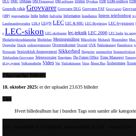
EDB-ordbog
DMdata
Driften
DLG
DMC
DM Firmasport
DM software
Dyrskue
EDB
EDB
Grovvarer
Grovvar
Generelle vilkår
Grovvarer DLG
Grovvarer FAF
Grovvareri
Intern telefonbog
India
Indien
Information
(IBP)
igangsættelse
Indvielse
Installation
it
LEC
LEC-bygninger
LE@N
LEC & MIG
Landmandsportalen
LDL4
LEC-Bogføring
LEC-sikon
lec-teknik
LEC 2000
s
LEC-skribenter
LEC India
lec map
Meningsmåling
Medarbejderuddannelse
Meddelser
Mikrofiche
Mohawk
Musemåtter
Mus 
Overenskomst
Opsigelse
Oracle
ordreregistrering
Overtid
OVK
Pakkeløsning
Pantebreve
p
Sikkerhed
Seniorklub Arrangement
Personale
Slagterier
sommerfest
Sommerfrokost
Time Manager
Teleprocessing
The Future Office
Telefonliste Grovvarer
Templates
Timereg
Video
Årsberetning
Årsra
til ny system
Velkomsthefte
Vin
Vinfraktionen
Virus
Åbent Hus
Tilgængelige Billeder
18. oktober 2025:
er der uploadet 23.635 billeder
Tips
Hvert billedealbum har i bunden Tags som samler alle kategorie
LEC-Seniorklub er for tidligere medarbejdere på LEC - uanset alder - s