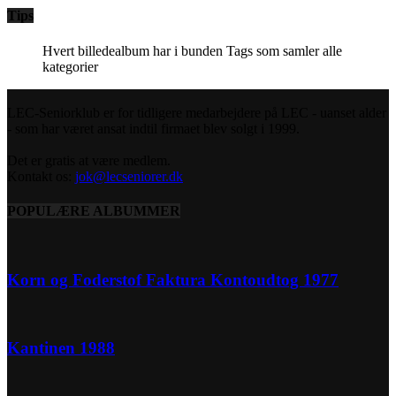
Tips
Hvert billedealbum har i bunden Tags som samler alle
kategorier
LEC-Seniorklub er for tidligere medarbejdere på LEC - uanset alder
- som har været ansat indtil firmaet blev solgt i 1999.
Det er gratis at være medlem.
Kontakt os:
jok@lecseniorer.dk
POPULÆRE ALBUMMER
Korn og Foderstof Faktura Kontoudtog 1977
Kantinen 1988