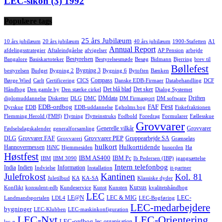
LEC-sikon (3) 1992
Populære tags
25 års Jubilæum
10 års jubilæum
20 års jubilæum
40 års jubilæum
1900-Stafetten
A1
Annual Report
afdelingsstrategier
Aftaleindgåelse
afvigelser
AP Pension
arbejde
Bestyrelsen
Bangalore
Basiskartoteker
Bestyrelsesmøde
Besøg
Bidmann
Bjerring
brev til
Bøllefest
Bygning 3
bestyrelsen
Budget
Bygning 2
Bygning 6
Bytoften
Bænken
Compass
Børge Wied
Carlt
Certificering
CICS
Danske EDB-Firmaer
Databehandling
DCF
Det blå blad
Det sker
Håndbog
Den gamle by
Den stærke cirkel
Dialog Systemet
DMdata
Driften
diplomuddannelse
Disketter
DLG
DMC
DM Firmasport
DM software
Fest
EDB-ordbog
FAF
Dyrskue
EDB
EDB-uddannelse
Egholms bog
Fiskefraktionen
Flemming Herold (FMH)
Flytning
Flytteinstruks
Fodbold
Foredrag
Formularer
Fællesskue
Grovvarer
Generelle vilkår
Grovvarer
Fødselsdagskalender
generalforsamling
Grovvarer PEP
DLG
Grovvarer FAF
Gruppearbejde SA
Grovvareri
Grænseløs
hulkort
Hulkorttidende
Hannovermessen
HiNC
Hjemmesiden
husorden
Hø
Høstfest
IBM AS400
IBM Pc
IBM
IBM 3090
Ib Pedersen (IBP)
igangsættelse
Intern telefonbog
India
Indien
Information
Indvielse
Installation
it-partner
Julefrokost
Kantinen
Kol. 81
Juletilbud
KA
KA-SA
Klassiske dyder
Kursus
Konflikt
konsulent-edb
Kundeservice
Kunst
Kunsten
kvalitetshåndbog
LEC
LEC-
LE@N
LEC & MIG
Landmandsportalen
LDL4
LEC-Bogføring
LEC-medarbejdere
bygninger
LEC-Klubben
LEC-maskinkonfiguration
LEC-Nyt
LEC-Orientering
LEC-ordbog
lec-organisation
lec-n