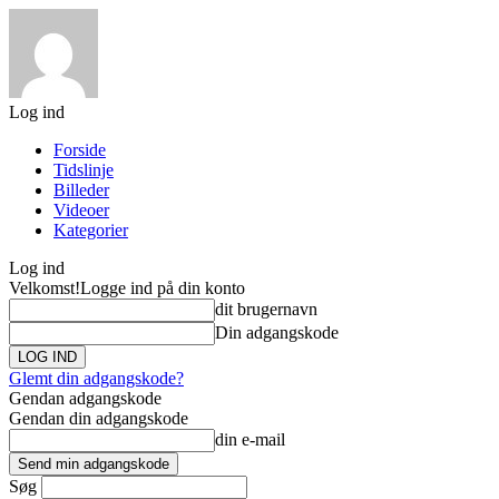
Log ind
Forside
Tidslinje
Billeder
Videoer
Kategorier
Log ind
Velkomst!
Logge ind på din konto
dit brugernavn
Din adgangskode
Glemt din adgangskode?
Gendan adgangskode
Gendan din adgangskode
din e-mail
Søg