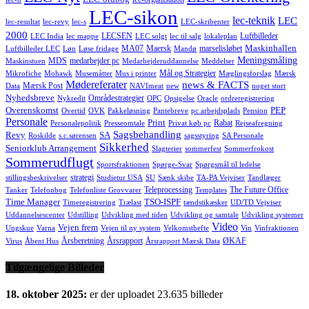
LEC-sikon
lec-teknik
LEC
lec-resultat
lec-revy
lec-s
LEC-skribenter
2000
LECSEN
Luftbilleder
LEC India
lec mappe
LEC solgt
lec til salg
lokaleplan
Maskinhallen
MA07
Maersk
marselisløbet
Luftbilleder LEC
Løn
Løse fridage
Mandø
Meningsmåling
MDS
medarbejder pc
Maskinstuen
Medarbejderuddannelse
Meddelser
Mål og Strategier
Mikrofiche
Mohawk
Musemåtter
Mus i printer
Mæglingsforslag
Mærsk
Mødereferater
news & FACTS
Mærsk Post
Data
NAVImeat
new
noget stort
Nyhedsbreve
Områdestrategier
Nykredit
OPC
Opsigelse
Oracle
ordreregistrering
Overenskomst
PEP
Overtid
OVK
Pakkeløsning
Pantebreve
pc arbejdsplads
Pension
Personale
Print
Rabat
Personalepolitik
Presseomtale
Privat køb pc
Rejseafregning
Sagsbehandling
Revy
SA
Roskilde
s.c.sørensen
sagsstyring
SA Personale
Sikkerhed
Seniorklub Arrangement
Slagterier
sommerfest
Sommerfrokost
Sommerudflugt
Sportsfraktionen
Spørge-Svar
Spørgsmål til ledelse
strategi
stillingsbeskrivelser
Studietur USA
SU
Sænk skibe
TA-PA Vejviser
Tandlæger
Teleprocessing
The Future Office
Tanker
Telefonbog
Telefonliste Grovvarer
Templates
Time Manager
TSO-ISPF
Timeregistrering
Trælast
tændstikæsker
UD/TD Vejviser
Uddannelsescenter
Udstilling
Udvikling med tiden
Udvikling og samtale
Udvikling systemer
Video
Vejen frem
Ungskue
Varna
Vejen til ny system
Velkomsthefte
Vin
Vinfraktionen
Årsberetning
Årsrapport
ØKAF
Virus
Åbent Hus
Årsrapport Mærsk Data
Tilgængelige Billeder
18. oktober 2025:
er der uploadet 23.635 billeder