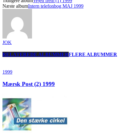
Tidligere album
Vejen frem (1) 1999
Næste album
Intern telefonbog MAJ 1999
JOK
RELATEREDE ALBUMMER
FLERE ALBUMMER
1999
Mærsk Post (2) 1999