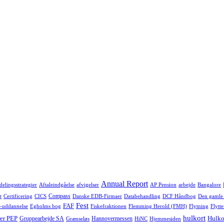
Annual Report
delingsstrategier
Aftaleindgåelse
afvigelser
AP Pension
arbejde
Bangalore
Compass
t
Certificering
CICS
Danske EDB-Firmaer
Databehandling
DCF Håndbog
Den gamle
Fest
FAF
-uddannelse
Egholms bog
Fiskefraktionen
Flemming Herold (FMH)
Flytning
Flytte
hulkort
er PEP
Hulko
Gruppearbejde SA
Hannovermessen
Grænseløs
HiNC
Hjemmesiden