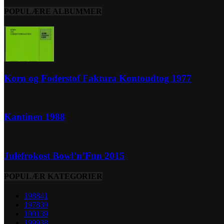
POPULÆRE ALBUMMER
Korn og Foderstof Faktura Kontoudtog 1977
Kantinen 1988
Julefrokost Bowl’n’Fun 2015
POPULÆR KATEGORIER
1988
41
1978
39
1991
39
1999
38