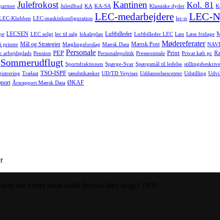
Julefrokost
Kantinen
Kol. 81
-partner
Juletilbud
KA
KA-SA
Klassiske dyder
K
LEC-N
LEC-medarbejdere
LEC-Klubben
LEC-maskinkonfiguration
lec-n
LECSEN
Luftbilleder
pe
LEC solgt
lec til salg
lokaleplan
Luftbilleder LEC
Løn
Løse fridage
Mødereferater
Mål og Strategier
Mærsk Post
i printer
Mæglingsforslag
Mærsk Data
NAVI
Personale
PEP
Print
Ra
c arbejdsplads
Pension
Personalepolitik
Presseomtale
Privat køb pc
Sommerudflugt
Sportsfraktionen
Spørge-Svar
Spørgsmål til ledelse
stillingsbeskrive
TSO-ISPF
istrering
Trælast
tændstikæsker
UD/TD Vejviser
Uddannelsescenter
Udstilling
Udvi
pport
ØKAF
Årsrapport Mærsk Data
r
om har været ansat indtil firmaet blev solgt i 1999.