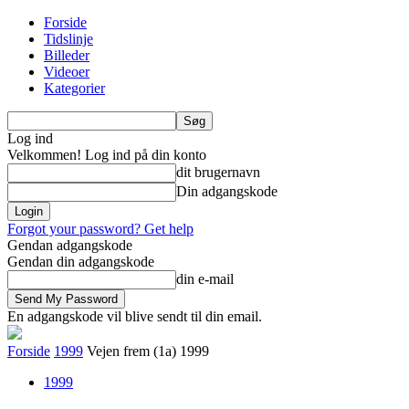
Forside
Tidslinje
Billeder
Videoer
Kategorier
Log ind
Velkommen! Log ind på din konto
dit brugernavn
Din adgangskode
Forgot your password? Get help
Gendan adgangskode
Gendan din adgangskode
din e-mail
En adgangskode vil blive sendt til din email.
Forside
1999
Vejen frem (1a) 1999
1999