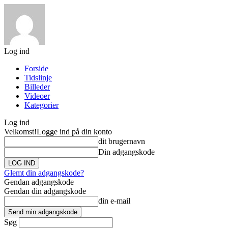
Log ind
Forside
Tidslinje
Billeder
Videoer
Kategorier
Log ind
Velkomst!
Logge ind på din konto
dit brugernavn
Din adgangskode
Glemt din adgangskode?
Gendan adgangskode
Gendan din adgangskode
din e-mail
Søg