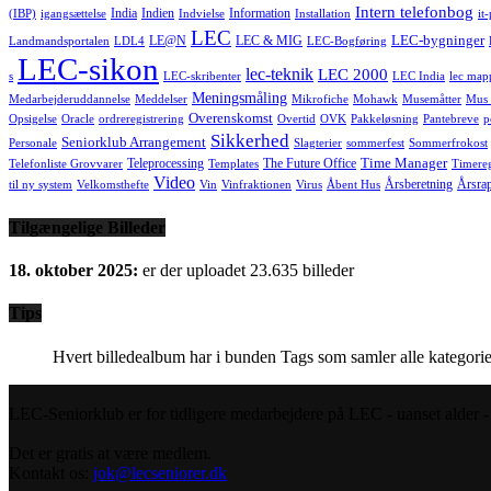
Intern telefonbog
India
Indien
Information
(IBP)
igangsættelse
Indvielse
Installation
it
LEC
LEC-bygninger
LE@N
LEC & MIG
Landmandsportalen
LDL4
LEC-Bogføring
LEC-sikon
lec-teknik
LEC 2000
s
LEC-skribenter
LEC India
lec map
Meningsmåling
Medarbejderuddannelse
Meddelser
Mikrofiche
Mohawk
Musemåtter
Mus 
Overenskomst
Opsigelse
Oracle
ordreregistrering
Overtid
OVK
Pakkeløsning
Pantebreve
p
Sikkerhed
Seniorklub Arrangement
Personale
Slagterier
sommerfest
Sommerfrokost
Time Manager
Teleprocessing
The Future Office
Telefonliste Grovvarer
Templates
Timereg
Video
Årsberetning
Årsra
til ny system
Velkomsthefte
Vin
Vinfraktionen
Virus
Åbent Hus
Tilgængelige Billeder
18. oktober 2025:
er der uploadet 23.635 billeder
Tips
Hvert billedealbum har i bunden Tags som samler alle kategorie
LEC-Seniorklub er for tidligere medarbejdere på LEC - uanset alder - s
Det er gratis at være medlem.
Kontakt os:
jok@lecseniorer.dk