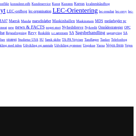
Kursus
onflikt
konsulent-edb
Kundeservice
Kunst
Kunsten
kvalitetshåndbog
yt
LEC-Orientering
LEC-ordbog
lec-organisation
lec-resultat
lec-revy
lec-
Maskinhallen
MA07
Maersk
marselisløbet
MDS
medarbejder pc
Mandø
Maskinstuen
news & FACTS
Nyhedsbreve
Områdestrategier
meat
new
noget stort
Nykredit
OPC
Sagsbehandling
Revy
SA
bat
Rejseafregning
Roskilde
s.c.sørensen
sagsstyring
SA
strategi
lser
Studietur USA
SU
Sænk skibe
TA-PA Vejviser
Tandlæger
Tanker
Telefonbog
Vejen frem
kling med tiden
Udvikling og samtale
Udvikling systemer
Ungskue
Varna
Vejen