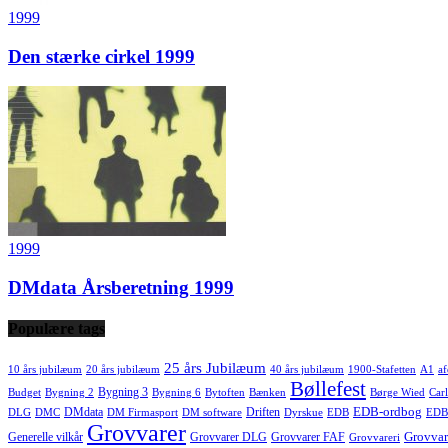
1999
Den stærke cirkel 1999
1999
DMdata Årsberetning 1999
Populære tags
25 års Jubilæum
10 års jubilæum
20 års jubilæum
40 års jubilæum
1900-Stafetten
A1
af
Bøllefest
Bygning 3
Budget
Bygning 2
Bygning 6
Bytoften
Bænken
Børge Wied
Carl
EDB-ordbog
DMdata
Driften
DLG
DMC
DM Firmasport
DM software
Dyrskue
EDB
EDB
Grovvarer
Grovvar
Generelle vilkår
Grovvarer DLG
Grovvarer FAF
Grovvareri