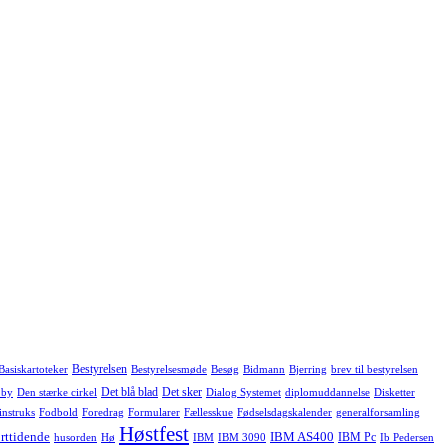
Bestyrelsen
Basiskartoteker
Bestyrelsesmøde
Besøg
Bidmann
Bjerring
brev til bestyrelsen
Det blå blad
Det sker
 by
Den stærke cirkel
Dialog Systemet
diplomuddannelse
Disketter
instruks
Fodbold
Foredrag
Formularer
Fællesskue
Fødselsdagskalender
generalforsamling
Høstfest
rttidende
IBM AS400
IBM Pc
husorden
Hø
IBM
IBM 3090
Ib Pedersen